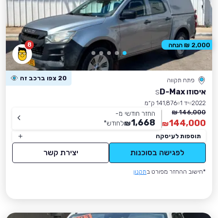
8
2,000 ₪ הנחה
20 צפו ברכב זה
פתח תקווה
איסוזו D-Max
S
2022
יד 1
141,876 ק״מ
146,000 ₪
החזר חודשי מ-
1,668
144,000
₪
לחודש
*
₪
תוספות לעיסקה
לפגישה בסוכנות
יצירת קשר
*חישוב ההחזר מפורט ב
תקנון