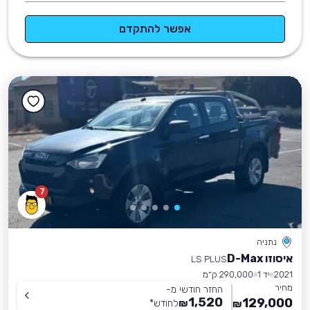
אפשר להתקדם
7
נתניה
איסוזו D-Max
LS PLUS
2021
יד 1
290,000 ק״מ
מחיר
החזר חודשי מ-
1,520
129,000
₪
לחודש
*
₪