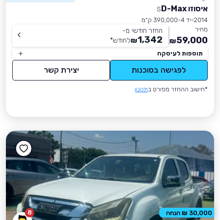
איסוזו D-Max
S
2014
יד 4
390,000 ק״מ
מחיר
החזר חודשי מ-
1,342
59,000
₪
לחודש
*
₪
תוספות לעיסקה
לפגישה בסוכנות
יצירת קשר
*חישוב ההחזר מפורט ב
תקנון
8
30,000 ₪ הנחה