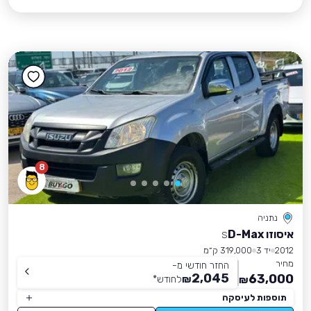
8
נתניה
איסוזו D-Max
S
2012
יד 3
319,000 ק״מ
מחיר
החזר חודשי מ-
2,045
63,000
₪
לחודש
*
₪
תוספות לעיסקה