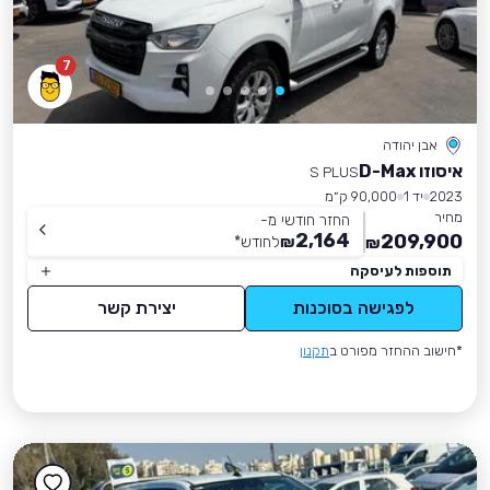
7
אבן יהודה
איסוזו D-Max
S PLUS
2023
יד 1
90,000 ק״מ
מחיר
החזר חודשי מ-
2,164
209,900
₪
לחודש
*
₪
תוספות לעיסקה
לפגישה בסוכנות
יצירת קשר
*חישוב ההחזר מפורט ב
תקנון