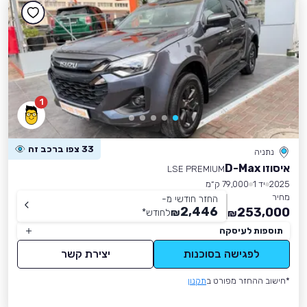
1
33 צפו ברכב זה
נתניה
איסוזו D-Max
LSE PREMIUM
2025
יד 1
79,000 ק״מ
מחיר
החזר חודשי מ-
2,446
253,000
₪
לחודש
*
₪
תוספות לעיסקה
לפגישה בסוכנות
יצירת קשר
*חישוב ההחזר מפורט ב
תקנון