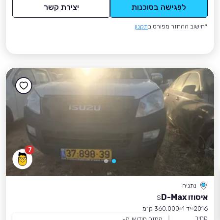
לפגישה בסוכנות
יצירת קשר
*חישוב ההחזר מפורט ב
תקנון
7
נתניה
איסוזו D-Max
S
2016
יד 1
360,000 ק״מ
מחיר
החזר חודשי מ-