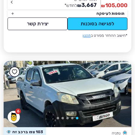
3,667
105,000
₪
לחודש
*
₪
תוספות לעיסקה
לפגישה בסוכנות
יצירת קשר
*חישוב ההחזר מפורט ב
תקנון
6
103 צפו ברכב זה
נתניה