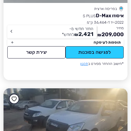
בפריסה ארצית
איסוזו D-Max
S PLUS
2022
יד 1
36,464 ק״מ
מחיר
החזר חודשי מ-
2,421
209,000
₪
לחודש
*
₪
תוספות לעיסקה
לפגישה בסוכנות
יצירת קשר
*חישוב ההחזר מפורט ב
תקנון