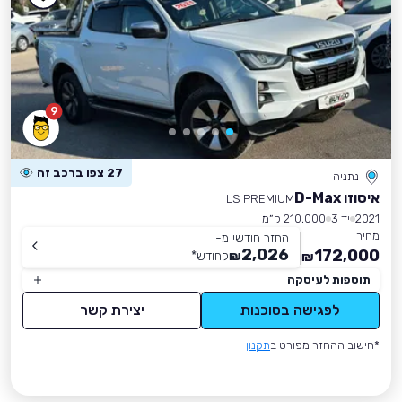
9
27 צפו ברכב זה
נתניה
איסוזו D-Max
LS PREMIUM
2021
יד 3
210,000 ק״מ
מחיר
החזר חודשי מ-
2,026
172,000
₪
לחודש
*
₪
תוספות לעיסקה
לפגישה בסוכנות
יצירת קשר
*חישוב ההחזר מפורט ב
תקנון