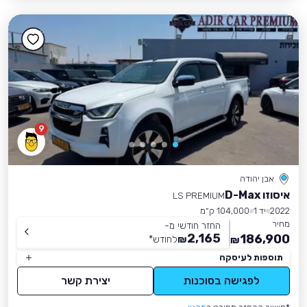
9
אבן יהודה
איסוזו D-Max
LS PREMIUM
2022
יד 1
104,000 ק״מ
מחיר
החזר חודשי מ-
2,165
186,900
₪
לחודש
*
₪
תוספות לעיסקה
לפגישה בסוכנות
יצירת קשר