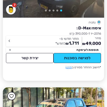
7
נתניה
איסוזו D-Max
S
2016
יד 1
390,000 ק״מ
מחיר
החזר חודשי מ-
1,711
49,000
₪
לחודש
*
₪
תוספות לעיסקה
לפגישה בסוכנות
יצירת קשר
*חישוב ההחזר מפורט ב
תקנון