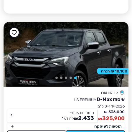
10,100 ₪ הנחה
קדימה צורן
איסוזו D-Max
LS PREMIUM
2026
יד 1
0 ק״מ
336,000 ₪
החזר חודשי מ-
2,433
325,900
₪
לחודש
*
₪
תוספות לעיסקה