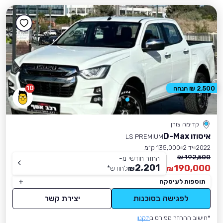
10
2,500 ₪ הנחה
קדימה צורן
איסוזו D-Max
LS PREMIUM
2022
יד 2
135,000 ק״מ
192,500 ₪
החזר חודשי מ-
2,201
190,000
₪
לחודש
*
₪
תוספות לעיסקה
לפגישה בסוכנות
יצירת קשר
*חישוב ההחזר מפורט ב
תקנון