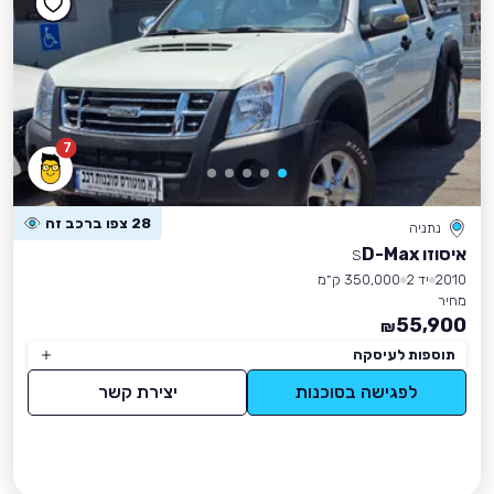
7
28 צפו ברכב זה
נתניה
איסוזו D-Max
S
2010
יד 2
350,000 ק״מ
מחיר
55,900
₪
תוספות לעיסקה
לפגישה בסוכנות
יצירת קשר