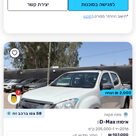
לפגישה בסוכנות
יצירת קשר
*חישוב ההחזר מפורט ב
תקנון
7
2,000 ₪ הנחה
58 צפו ברכב זה
פתח תקווה
איסוזו D-Max
S
2016
יד 1
205,000 ק״מ
107,000 ₪
החזר חודשי מ-