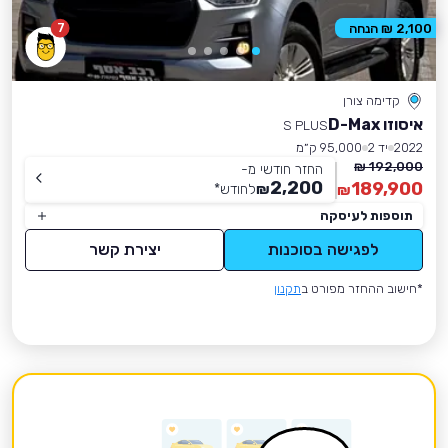
7
2,100 ₪ הנחה
קדימה צורן
איסוזו D-Max
S PLUS
2022
יד 2
95,000 ק״מ
192,000 ₪
החזר חודשי מ-
2,200
189,900
₪
לחודש
*
₪
תוספות לעיסקה
לפגישה בסוכנות
יצירת קשר
*חישוב ההחזר מפורט ב
תקנון