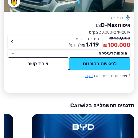
כפר יונה
איסוזו D-Max
LS
2019
יד 2
280,000 ק״מ
130,000 ₪
החזר חודשי מ-
1,119
100,000
₪
לחודש
*
₪
תוספות לעיסקה
לפגישה בסוכנות
יצירת קשר
*חישוב ההחזר מפורט ב
תקנון
הדגמים החשמליים בCarwiz