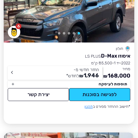
6
חולון
איסוזו D-Max
LS PLUS
2022
יד 1
85,500 ק״מ
מחיר
החזר חודשי מ-
1,946
168,000
₪
לחודש
*
₪
תוספות לעיסקה
לפגישה בסוכנות
יצירת קשר
*חישוב ההחזר מפורט ב
תקנון