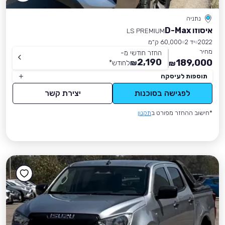
נתניה
איסוזו D-Max
LS PREMIUM
2022
יד 2
60,000 ק״מ
מחיר
החזר חודשי מ-
2,190
189,000
₪
לחודש
*
₪
תוספות לעיסקה
לפגישה בסוכנות
יצירת קשר
*חישוב ההחזר מפורט ב
תקנון