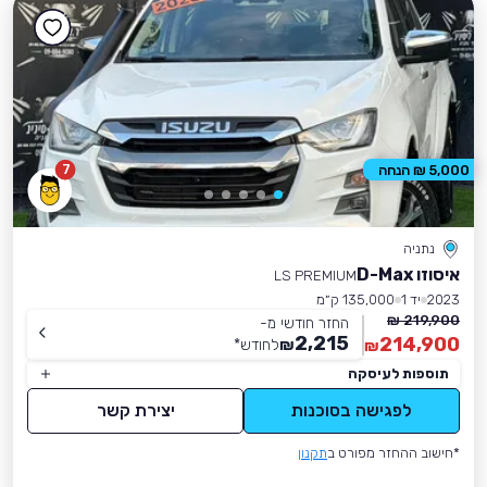
7
5,000 ₪ הנחה
נתניה
איסוזו D-Max
LS PREMIUM
2023
יד 1
135,000 ק״מ
219,900 ₪
החזר חודשי מ-
2,215
214,900
₪
לחודש
*
₪
תוספות לעיסקה
לפגישה בסוכנות
יצירת קשר
*חישוב ההחזר מפורט ב
תקנון