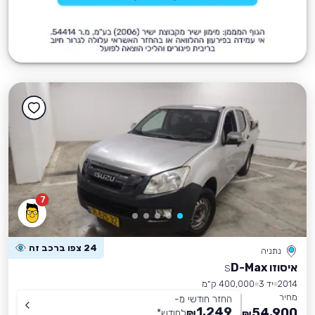
7
24 צפו ברכב זה
נתניה
איסוזו D-Max
S
2014
יד 3
400,000 ק״מ
מחיר
החזר חודשי מ-
1,249
54,900
₪
לחודש
*
₪