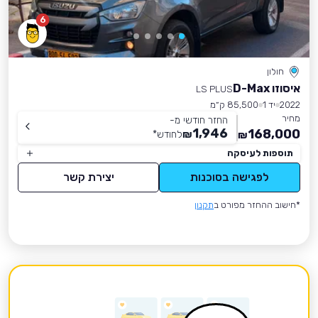
6
חולון
איסוזו D-Max
LS PLUS
2022
יד 1
85,500 ק״מ
מחיר
החזר חודשי מ-
1,946
168,000
₪
לחודש
*
₪
תוספות לעיסקה
לפגישה בסוכנות
יצירת קשר
*חישוב ההחזר מפורט ב
תקנון