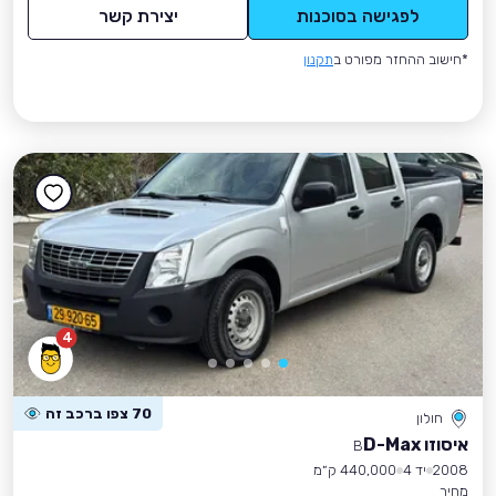
לפגישה בסוכנות
יצירת קשר
*חישוב ההחזר מפורט ב
תקנון
4
70 צפו ברכב זה
חולון
איסוזו D-Max
B
2008
יד 4
440,000 ק״מ
מחיר