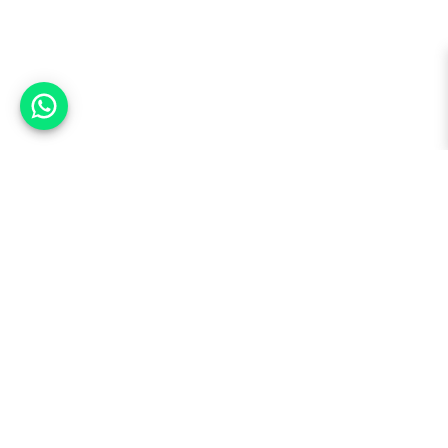
אפשר לעזור?
למעלה
רכבים
מי אנחנו
סננים מומלצים
מסחריות
מגזין
תקנון
משאיות
אינדקס סוכנויות
נגישות
בדיקת מימון
שאלות ותשובות
מדיניות פרטיות