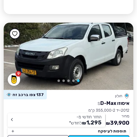
9
137 צפו ברכב זה
חולון
איסוזו D-Max
S
2012
יד 2
355,000 ק״מ
מחיר
החזר חודשי מ-
1,295
39,900
₪
לחודש
*
₪
תוספות לעיסקה