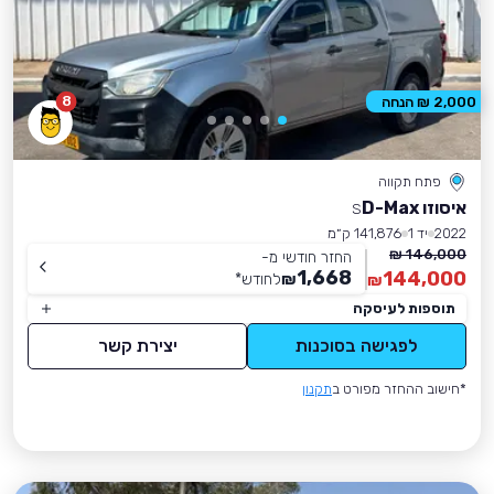
8
2,000 ₪ הנחה
פתח תקווה
איסוזו D-Max
S
2022
יד 1
141,876 ק״מ
146,000 ₪
החזר חודשי מ-
1,668
144,000
₪
לחודש
*
₪
תוספות לעיסקה
לפגישה בסוכנות
יצירת קשר
*חישוב ההחזר מפורט ב
תקנון