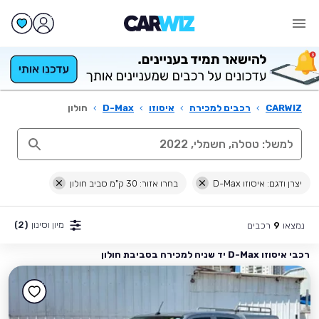
CARWIZ
›
רכבים למכירה
›
איסוזו
›
D-Max
›
חולון
יצרן ודגם: איסוזו D-Max
בחרו אזור: 30 ק"מ סביב חולון
מיון וסינון
(2)
נמצאו
רכבים
9
רכבי איסוזו D-Max יד שניה למכירה בסביבת חולון