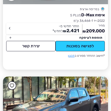
בפריסה ארצית
איסוזו D-Max
S PLUS
2022
יד 1
36,464 ק״מ
מחיר
החזר חודשי מ-
2,421
209,000
₪
לחודש
*
₪
תוספות לעיסקה
לפגישה בסוכנות
יצירת קשר
*חישוב ההחזר מפורט ב
תקנון