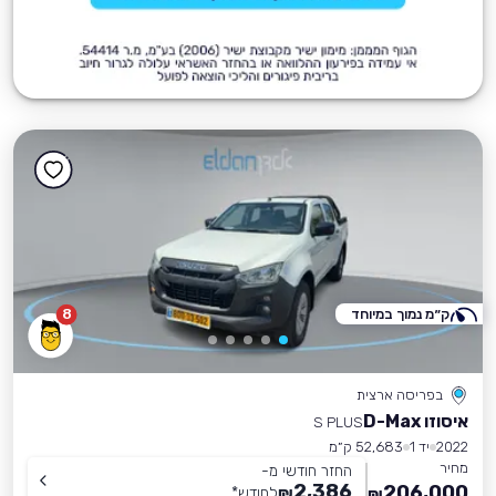
ק״מ נמוך במיוחד
8
בפריסה ארצית
איסוזו D-Max
S PLUS
2022
יד 1
52,683 ק״מ
מחיר
החזר חודשי מ-
2,386
206,000
₪
לחודש
*
₪