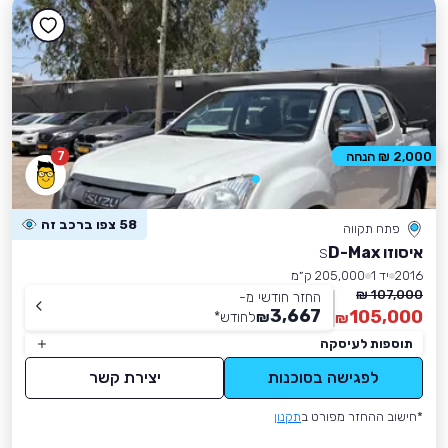
7
2,000 ₪ הנחה
58 צפו ברכב זה
פתח תקווה
איסוזו D-Max
S
2016
יד 1
205,000 ק״מ
107,000 ₪
החזר חודשי מ-
3,667
105,000
₪
לחודש
*
₪
תוספות לעיסקה
לפגישה בסוכנות
יצירת קשר
*חישוב ההחזר מפורט ב
תקנון