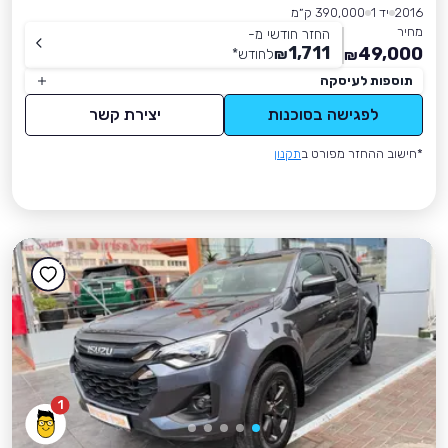
2016
יד 1
390,000 ק״מ
מחיר
החזר חודשי מ-
1,711
49,000
₪
לחודש
*
₪
תוספות לעיסקה
לפגישה בסוכנות
יצירת קשר
*חישוב ההחזר מפורט ב
תקנון
1