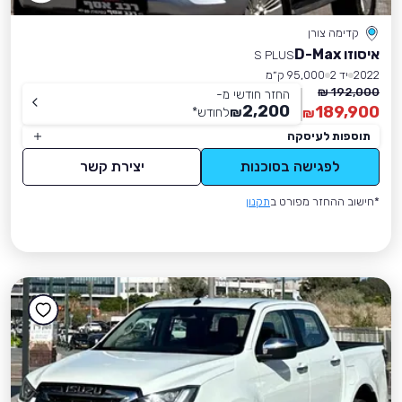
קדימה צורן
איסוזו D-Max
S PLUS
2022
יד 2
95,000 ק״מ
192,000 ₪
החזר חודשי מ-
2,200
189,900
₪
לחודש
*
₪
תוספות לעיסקה
לפגישה בסוכנות
יצירת קשר
*חישוב ההחזר מפורט ב
תקנון