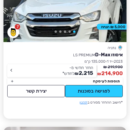
7
5,000 ₪ הנחה
נתניה
איסוזו D-Max
LS PREMIUM
2023
יד 1
135,000 ק״מ
219,900 ₪
החזר חודשי מ-
2,215
214,900
₪
לחודש
*
₪
תוספות לעיסקה
לפגישה בסוכנות
יצירת קשר
*חישוב ההחזר מפורט ב
תקנון