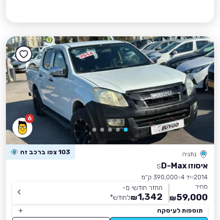
6
103 צפו ברכב זה
נתניה
איסוזו D-Max
S
2014
יד 4
390,000 ק״מ
מחיר
החזר חודשי מ-
1,342
59,000
₪
לחודש
*
₪
תוספות לעיסקה