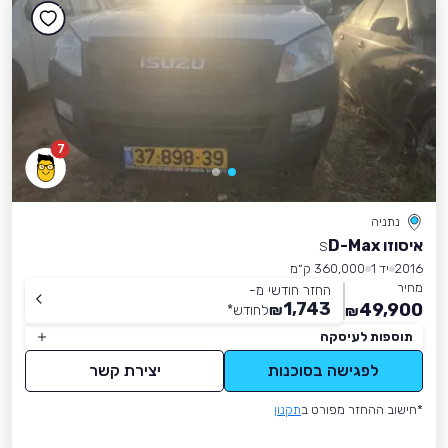
7
נתניה
איסוזו D-Max
S
2016
יד 1
360,000 ק״מ
מחיר
החזר חודשי מ-
1,743
49,900
₪
לחודש
*
₪
תוספות לעיסקה
לפגישה בסוכנות
יצירת קשר
*חישוב ההחזר מפורט ב
תקנון