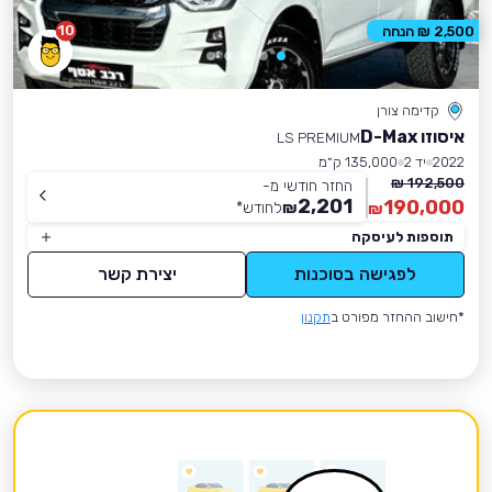
10
2,500 ₪ הנחה
קדימה צורן
איסוזו D-Max
LS PREMIUM
2022
יד 2
135,000 ק״מ
192,500 ₪
החזר חודשי מ-
2,201
190,000
₪
לחודש
*
₪
תוספות לעיסקה
לפגישה בסוכנות
יצירת קשר
*חישוב ההחזר מפורט ב
תקנון