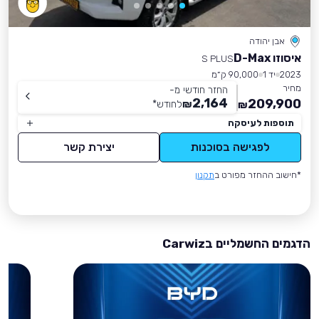
אבן יהודה
איסוזו D-Max
S PLUS
2023
יד 1
90,000 ק״מ
מחיר
החזר חודשי מ-
2,164
209,900
₪
לחודש
*
₪
תוספות לעיסקה
לפגישה בסוכנות
יצירת קשר
*חישוב ההחזר מפורט ב
תקנון
הדגמים החשמליים בCarwiz