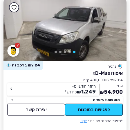
7
24 צפו ברכב זה
נתניה
איסוזו D-Max
S
2014
יד 3
400,000 ק״מ
מחיר
החזר חודשי מ-
1,249
54,900
₪
לחודש
*
₪
תוספות לעיסקה
לפגישה בסוכנות
יצירת קשר
*חישוב ההחזר מפורט ב
תקנון