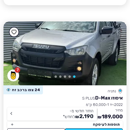
7
24 צפו ברכב זה
נתניה
איסוזו D-Max
S PLUS
2022
יד 1
80,000 ק״מ
מחיר
החזר חודשי מ-
2,190
189,000
₪
לחודש
*
₪
תוספות לעיסקה