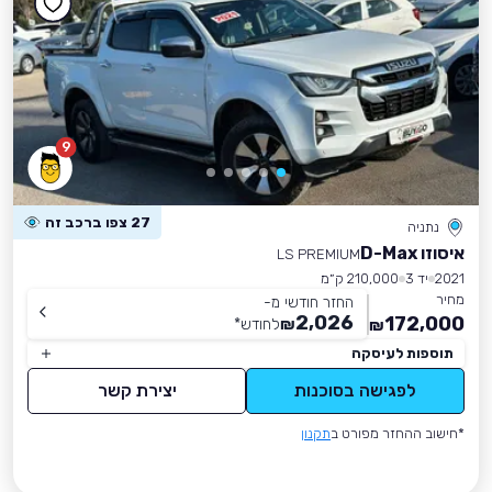
9
27 צפו ברכב זה
נתניה
איסוזו D-Max
LS PREMIUM
2021
יד 3
210,000 ק״מ
מחיר
החזר חודשי מ-
2,026
172,000
₪
לחודש
*
₪
תוספות לעיסקה
לפגישה בסוכנות
יצירת קשר
*חישוב ההחזר מפורט ב
תקנון