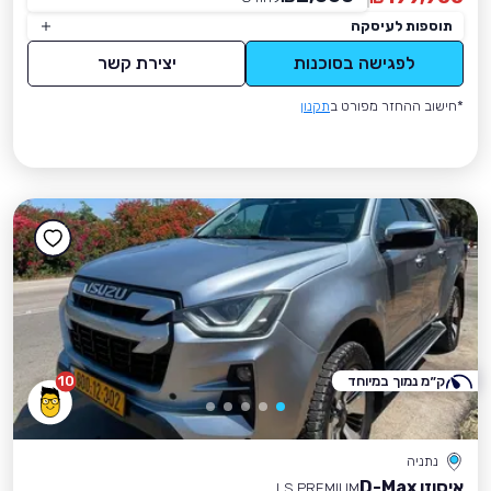
תוספות לעיסקה
לפגישה בסוכנות
יצירת קשר
*חישוב ההחזר מפורט ב
תקנון
ק״מ נמוך במיוחד
10
נתניה
איסוזו D-Max
LS PREMIUM