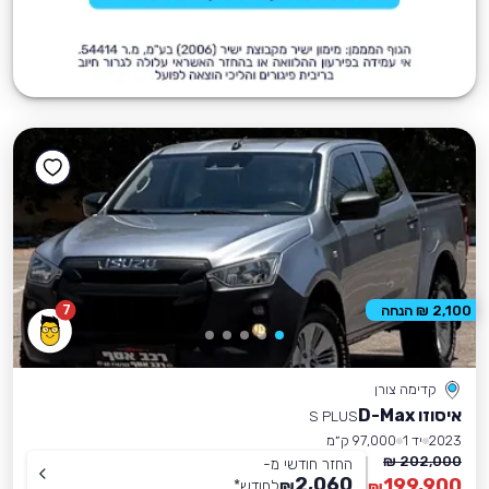
7
2,100 ₪ הנחה
קדימה צורן
איסוזו D-Max
S PLUS
2023
יד 1
97,000 ק״מ
202,000 ₪
החזר חודשי מ-
2,060
199,900
₪
לחודש
*
₪