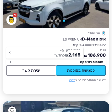
9
אבן יהודה
איסוזו D-Max
LS PREMIUM
2022
יד 1
104,000 ק״מ
מחיר
החזר חודשי מ-
2,165
186,900
₪
לחודש
*
₪
תוספות לעיסקה
לפגישה בסוכנות
יצירת קשר
*חישוב ההחזר מפורט ב
תקנון