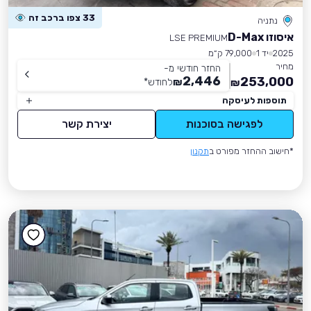
33 צפו ברכב זה
נתניה
איסוזו D-Max
LSE PREMIUM
2025
יד 1
79,000 ק״מ
מחיר
החזר חודשי מ-
2,446
253,000
₪
לחודש
*
₪
תוספות לעיסקה
לפגישה בסוכנות
יצירת קשר
*חישוב ההחזר מפורט ב
תקנון