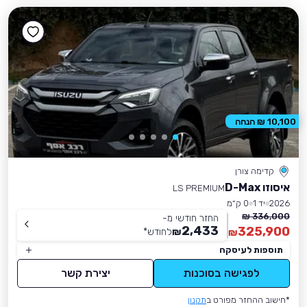
10,100 ₪ הנחה
קדימה צורן
איסוזו D-Max
LS PREMIUM
2026
יד 1
0 ק״מ
336,000 ₪
החזר חודשי מ-
2,433
325,900
₪
לחודש
*
₪
תוספות לעיסקה
לפגישה בסוכנות
יצירת קשר
*חישוב ההחזר מפורט ב
תקנון