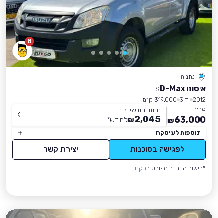
8
נתניה
איסוזו D-Max
S
2012
יד 3
319,000 ק״מ
מחיר
החזר חודשי מ-
2,045
63,000
₪
לחודש
*
₪
תוספות לעיסקה
לפגישה בסוכנות
יצירת קשר
*חישוב ההחזר מפורט ב
תקנון