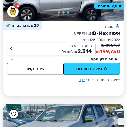
10
2,000 ₪ הנחה
20 צפו ברכב זה
נתניה
איסוזו D-Max
LS PREMIUM
2022
יד 1
128,000 ק״מ
201,750 ₪
החזר חודשי מ-
2,314
199,750
₪
לחודש
*
₪
תוספות לעיסקה
לפגישה בסוכנות
יצירת קשר
*חישוב ההחזר מפורט ב
תקנון