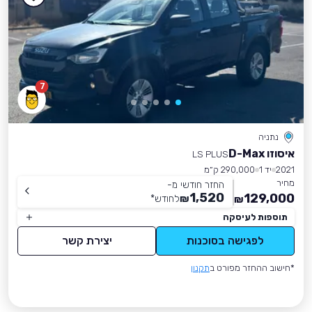
7
נתניה
איסוזו D-Max
LS PLUS
2021
יד 1
290,000 ק״מ
מחיר
החזר חודשי מ-
1,520
129,000
₪
לחודש
*
₪
תוספות לעיסקה
לפגישה בסוכנות
יצירת קשר
*חישוב ההחזר מפורט ב
תקנון