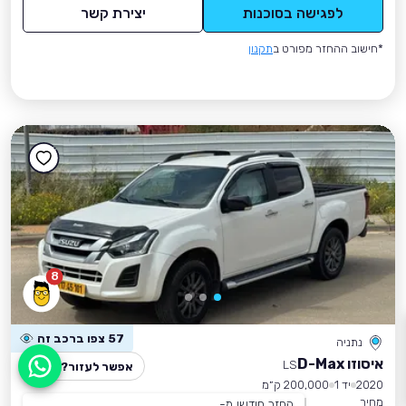
לפגישה בסוכנות
יצירת קשר
*חישוב ההחזר מפורט ב
תקנון
8
57 צפו ברכב זה
נתניה
איסוזו D-Max
LS
אפשר לעזור?
2020
יד 1
200,000 ק״מ
מחיר
החזר חודשי מ-