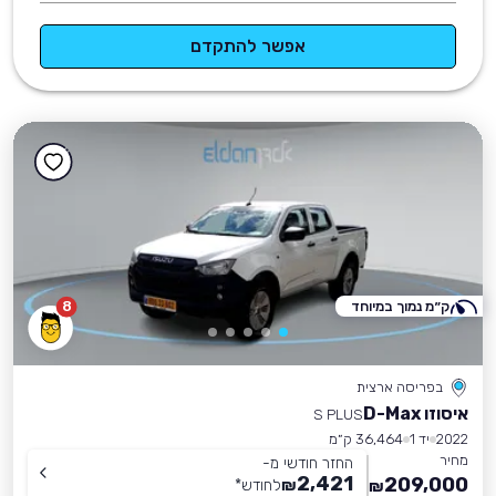
אפשר להתקדם
ק״מ נמוך במיוחד
8
בפריסה ארצית
איסוזו D-Max
S PLUS
2022
יד 1
36,464 ק״מ
מחיר
החזר חודשי מ-
2,421
209,000
₪
לחודש
*
₪