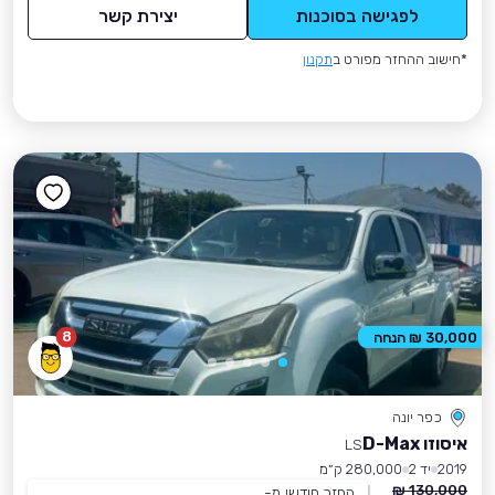
לפגישה בסוכנות
יצירת קשר
*חישוב ההחזר מפורט ב
תקנון
8
30,000 ₪ הנחה
כפר יונה
איסוזו D-Max
LS
2019
יד 2
280,000 ק״מ
130,000 ₪
החזר חודשי מ-