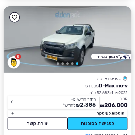
ק״מ נמוך במיוחד
8
בפריסה ארצית
איסוזו D-Max
S PLUS
2022
יד 1
52,683 ק״מ
מחיר
החזר חודשי מ-
2,386
206,000
₪
לחודש
*
₪
תוספות לעיסקה
לפגישה בסוכנות
יצירת קשר