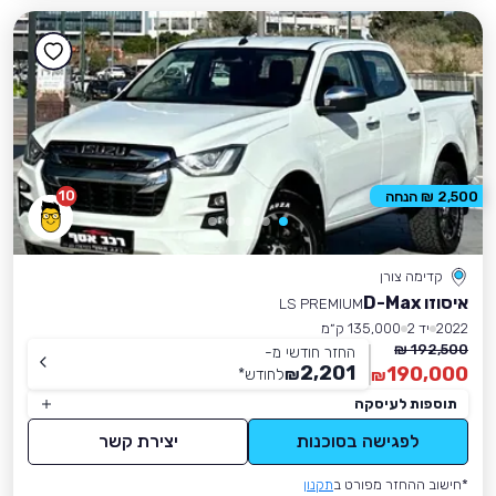
10
2,500 ₪ הנחה
קדימה צורן
איסוזו D-Max
LS PREMIUM
2022
יד 2
135,000 ק״מ
192,500 ₪
החזר חודשי מ-
2,201
190,000
₪
לחודש
*
₪
תוספות לעיסקה
לפגישה בסוכנות
יצירת קשר
*חישוב ההחזר מפורט ב
תקנון