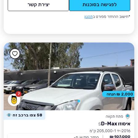
לפגישה בסוכנות
יצירת קשר
*חישוב ההחזר מפורט ב
תקנון
7
2,000 ₪ הנחה
58 צפו ברכב זה
פתח תקווה
איסוזו D-Max
S
2016
יד 1
205,000 ק״מ
107,000 ₪
החזר חודשי מ-