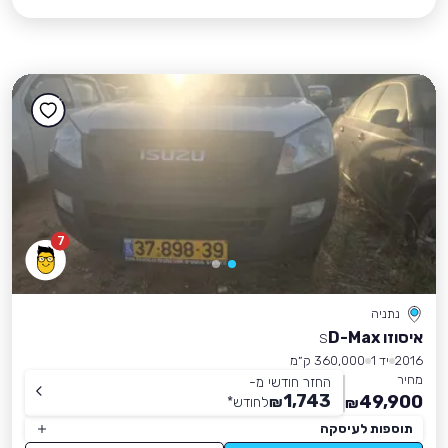
7
נתניה
איסוזו D-Max
S
2016
יד 1
360,000 ק״מ
מחיר
החזר חודשי מ-
1,743
49,900
₪
לחודש
*
₪
תוספות לעיסקה