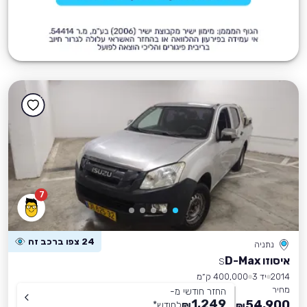
7
24 צפו ברכב זה
נתניה
איסוזו D-Max
S
2014
יד 3
400,000 ק״מ
מחיר
החזר חודשי מ-
1,249
54,900
₪
לחודש
*
₪