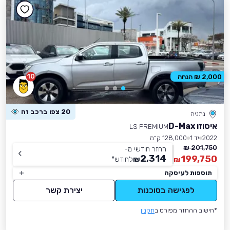
10
2,000 ₪ הנחה
20 צפו ברכב זה
נתניה
איסוזו D-Max
LS PREMIUM
2022
יד 1
128,000 ק״מ
201,750 ₪
החזר חודשי מ-
2,314
199,750
₪
לחודש
*
₪
תוספות לעיסקה
לפגישה בסוכנות
יצירת קשר
*חישוב ההחזר מפורט ב
תקנון