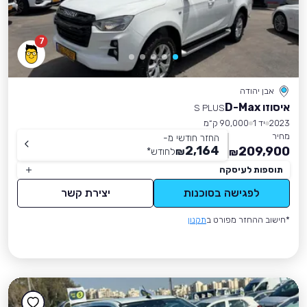
7
אבן יהודה
איסוזו D-Max
S PLUS
2023
יד 1
90,000 ק״מ
מחיר
החזר חודשי מ-
2,164
209,900
₪
לחודש
*
₪
תוספות לעיסקה
לפגישה בסוכנות
יצירת קשר
*חישוב ההחזר מפורט ב
תקנון