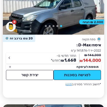
8
2,000 ₪ הנחה
20 צפו ברכב זה
פתח תקווה
איסוזו D-Max
S
2022
יד 1
141,876 ק״מ
146,000 ₪
החזר חודשי מ-
1,668
144,000
₪
לחודש
*
₪
תוספות לעיסקה
לפגישה בסוכנות
יצירת קשר
*חישוב ההחזר מפורט ב
תקנון