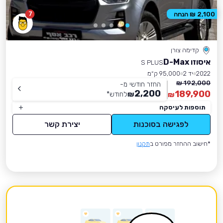
7
2,100 ₪ הנחה
קדימה צורן
איסוזו D-Max
S PLUS
2022
יד 2
95,000 ק״מ
192,000 ₪
החזר חודשי מ-
2,200
189,900
₪
לחודש
*
₪
תוספות לעיסקה
לפגישה בסוכנות
יצירת קשר
*חישוב ההחזר מפורט ב
תקנון