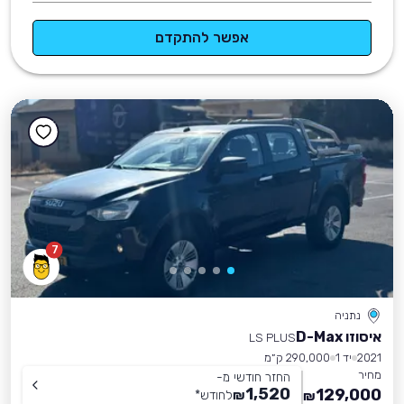
אפשר להתקדם
7
נתניה
איסוזו D-Max
LS PLUS
2021
יד 1
290,000 ק״מ
מחיר
החזר חודשי מ-
1,520
129,000
₪
לחודש
*
₪