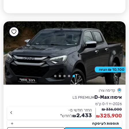
10,100 ₪ הנחה
קדימה צורן
איסוזו D-Max
LS PREMIUM
2026
יד 1
0 ק״מ
336,000 ₪
החזר חודשי מ-
2,433
325,900
₪
לחודש
*
₪
תוספות לעיסקה