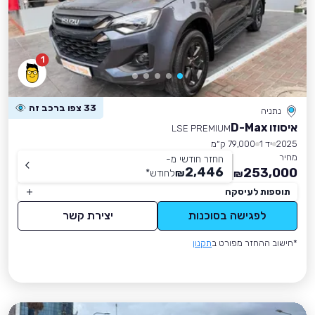
1
33 צפו ברכב זה
נתניה
איסוזו D-Max
LSE PREMIUM
2025
יד 1
79,000 ק״מ
מחיר
החזר חודשי מ-
2,446
253,000
₪
לחודש
*
₪
תוספות לעיסקה
לפגישה בסוכנות
יצירת קשר
*חישוב ההחזר מפורט ב
תקנון