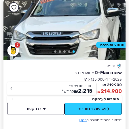
7
5,000 ₪ הנחה
נתניה
איסוזו D-Max
LS PREMIUM
2023
יד 1
135,000 ק״מ
219,900 ₪
החזר חודשי מ-
2,215
214,900
₪
לחודש
*
₪
תוספות לעיסקה
לפגישה בסוכנות
יצירת קשר
*חישוב ההחזר מפורט ב
תקנון