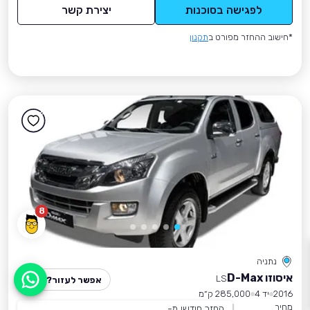
לפגישה בסוכנות
יצירת קשר
*חישוב ההחזר מפורט ב
תקנון
8
נתניה
איסוזו D-Max
LS
אפשר לעזור?
2016
יד 4
285,000 ק״מ
מחיר
החזר חודשי מ-