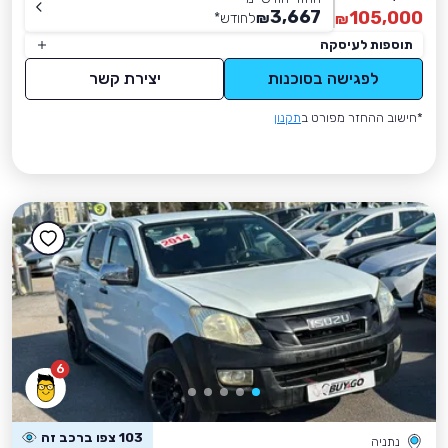
3,667
105,000
₪
לחודש
*
₪
תוספות לעיסקה
לפגישה בסוכנות
יצירת קשר
*חישוב ההחזר מפורט ב
תקנון
6
103 צפו ברכב זה
נתניה