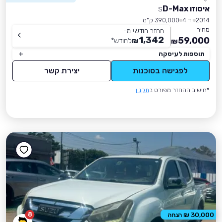
איסוזו D-Max
S
2014
יד 4
390,000 ק״מ
מחיר
החזר חודשי מ-
1,342
59,000
₪
לחודש
*
₪
תוספות לעיסקה
לפגישה בסוכנות
יצירת קשר
*חישוב ההחזר מפורט ב
תקנון
8
30,000 ₪ הנחה