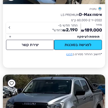
נתניה
איסוזו D-Max
LS PREMIUM
2022
יד 2
60,000 ק״מ
מחיר
החזר חודשי מ-
2,190
189,000
₪
לחודש
*
₪
תוספות לעיסקה
לפגישה בסוכנות
יצירת קשר
*חישוב ההחזר מפורט ב
תקנון