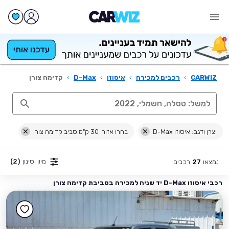
CARWIZ
›
רכבים למכירה
›
איסוזו
›
D-Max
›
קדימה צורן
יצרן ודגם: איסוזו D-Max
בחרו אזור: 30 ק"מ סביב קדימה צורן
מיון וסינון
(2)
נמצאו
רכבים
27
רכבי איסוזו D-Max יד שניה למכירה בסביבת קדימה צורן