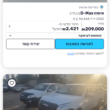
בפריסה ארצית
איסוזו D-Max
S PLUS
2022
יד 1
36,464 ק״מ
מחיר
החזר חודשי מ-
2,421
209,000
₪
לחודש
*
₪
תוספות לעיסקה
לפגישה בסוכנות
יצירת קשר
*חישוב ההחזר מפורט ב
תקנון