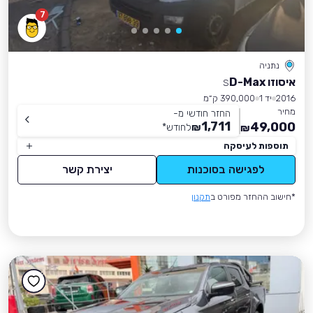
7
נתניה
איסוזו D-Max
S
2016
יד 1
390,000 ק״מ
מחיר
החזר חודשי מ-
1,711
49,000
₪
לחודש
*
₪
תוספות לעיסקה
לפגישה בסוכנות
יצירת קשר
*חישוב ההחזר מפורט ב
תקנון