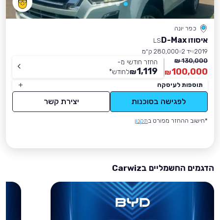
כפר יונה
איסוזו D-Max
LS
2019
יד 2
280,000 ק״מ
130,000 ₪
החזר חודשי מ-
1,119
100,000
₪
לחודש
*
₪
תוספות לעיסקה
לפגישה בסוכנות
יצירת קשר
*חישוב ההחזר מפורט ב
תקנון
הדגמים החשמליים בCarwiz