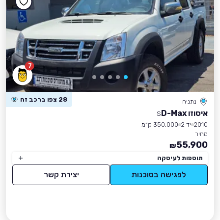
7
28 צפו ברכב זה
נתניה
איסוזו D-Max
S
2010
יד 2
350,000 ק״מ
מחיר
55,900
₪
תוספות לעיסקה
לפגישה בסוכנות
יצירת קשר