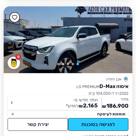
9
אבן יהודה
איסוזו D-Max
LS PREMIUM
2022
יד 1
104,000 ק״מ
מחיר
החזר חודשי מ-
2,165
186,900
₪
לחודש
*
₪
תוספות לעיסקה
לפגישה בסוכנות
יצירת קשר