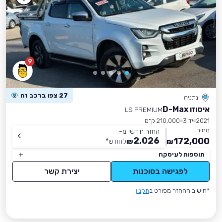
9
27 צפו ברכב זה
נתניה
איסוזו D-Max
LS PREMIUM
2021
יד 3
210,000 ק״מ
מחיר
החזר חודשי מ-
2,026
172,000
₪
לחודש
*
₪
תוספות לעיסקה
לפגישה בסוכנות
יצירת קשר
*חישוב ההחזר מפורט ב
תקנון