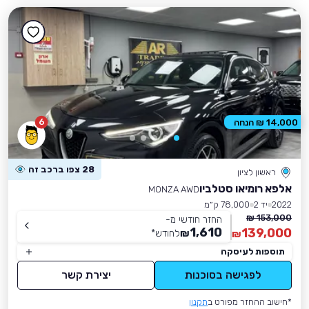
6
14,000 ₪ הנחה
28 צפו ברכב זה
ראשון לציון
אלפא רומיאו סטלביו
MONZA AWD
2022
יד 2
78,000 ק״מ
153,000 ₪
החזר חודשי מ-
1,610
139,000
₪
לחודש
*
₪
תוספות לעיסקה
לפגישה בסוכנות
יצירת קשר
*חישוב ההחזר מפורט ב
תקנון