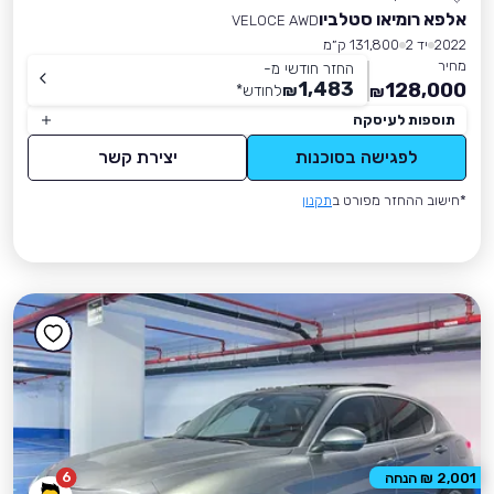
אלפא רומיאו סטלביו
VELOCE AWD
2022
יד 2
131,800 ק״מ
מחיר
החזר חודשי מ-
1,483
128,000
₪
לחודש
*
₪
תוספות לעיסקה
לפגישה בסוכנות
יצירת קשר
*חישוב ההחזר מפורט ב
תקנון
6
2,001 ₪ הנחה