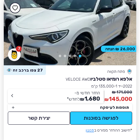
7
26,000 ₪ הנחה
27 צפו ברכב זה
פתח תקווה
אלפא רומיאו סטלביו
VELOCE AWD
2022
יד 1
135,000 ק״מ
171,000 ₪
החזר חודשי מ-
1,680
145,000
₪
לחודש
*
₪
תוספות לעיסקה
לפגישה בסוכנות
יצירת קשר
*חישוב ההחזר מפורט ב
תקנון