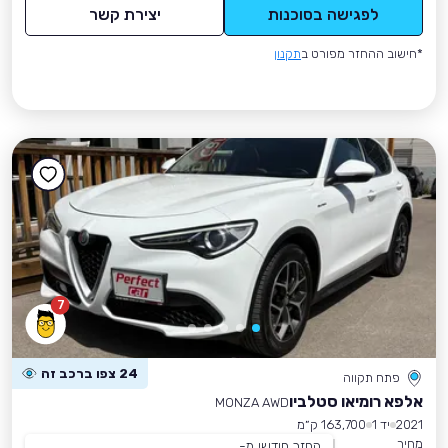
לפגישה בסוכנות
יצירת קשר
*חישוב ההחזר מפורט ב
תקנון
7
24 צפו ברכב זה
פתח תקווה
אלפא רומיאו סטלביו
MONZA AWD
2021
יד 1
163,700 ק״מ
מחיר
החזר חודשי מ-