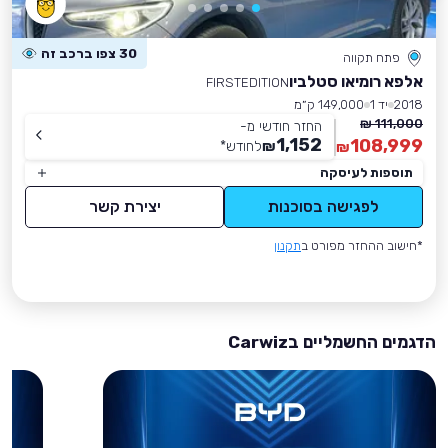
30 צפו ברכב זה
פתח תקווה
אלפא רומיאו סטלביו
FIRSTEDITION
2018
יד 1
149,000 ק״מ
111,000 ₪
החזר חודשי מ-
1,152
108,999
₪
לחודש
*
₪
תוספות לעיסקה
לפגישה בסוכנות
יצירת קשר
*חישוב ההחזר מפורט ב
תקנון
הדגמים החשמליים בCarwiz