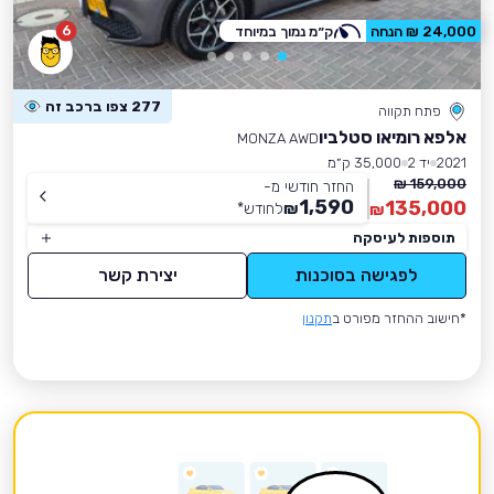
6
24,000 ₪ הנחה
ק״מ נמוך במיוחד
277 צפו ברכב זה
פתח תקווה
אלפא רומיאו סטלביו
MONZA AWD
2021
יד 2
35,000 ק״מ
159,000 ₪
החזר חודשי מ-
1,590
135,000
₪
לחודש
*
₪
תוספות לעיסקה
לפגישה בסוכנות
יצירת קשר
*חישוב ההחזר מפורט ב
תקנון