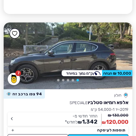
7
10,000 ₪ הנחה
ק״מ נמוך במיוחד
94 צפו ברכב זה
חולון
אלפא רומיאו סטלביו
SPECIALE
2019
יד 1
54,000 ק״מ
130,000 ₪
החזר חודשי מ-
1,342
120,000
₪
לחודש
*
₪
תוספות לעיסקה