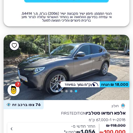
7
18,000 ₪ הנחה
ק״מ נמוך במיוחד
76 צפו ברכב זה
חולון
אלפא רומיאו סטלביו
FIRSTEDITION
2018
יד 1
67,000 ק״מ
118,000 ₪
החזר חודשי מ-
1,056
100,000
₪
לחודש
*
₪