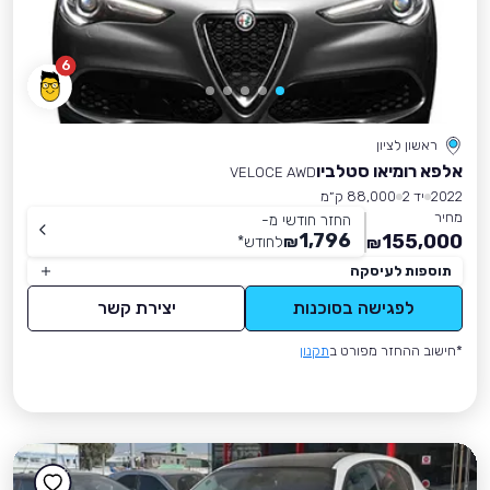
6
ראשון לציון
אלפא רומיאו סטלביו
VELOCE AWD
2022
יד 2
88,000 ק״מ
מחיר
החזר חודשי מ-
1,796
155,000
₪
לחודש
*
₪
תוספות לעיסקה
לפגישה בסוכנות
יצירת קשר
*חישוב ההחזר מפורט ב
תקנון