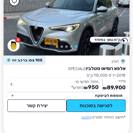
ק״מ נמוך במיוחד
6
105 צפו ברכב זה
חולון
אלפא רומיאו סטלביו
SPECIALE
2018
יד 3
115,000 ק״מ
מחיר
החזר חודשי מ-
950
89,900
₪
לחודש
*
₪
תוספות לעיסקה
לפגישה בסוכנות
יצירת קשר
*חישוב ההחזר מפורט ב
תקנון