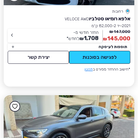
רחובות
אלפא רומיאו סטלביו
VELOCE AWD
2021
יד 2
82,000 ק״מ
147,000 ₪
החזר חודשי מ-
1,708
145,000
₪
לחודש
*
₪
תוספות לעיסקה
לפגישה בסוכנות
יצירת קשר
*חישוב ההחזר מפורט ב
תקנון