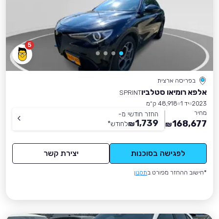
5
בפריסה ארצית
אלפא רומיאו סטלביו
SPRINT
2023
יד 1
48,918 ק״מ
מחיר
החזר חודשי מ-
1,739
168,677
₪
לחודש
*
₪
לפגישה בסוכנות
יצירת קשר
*חישוב ההחזר מפורט ב
תקנון