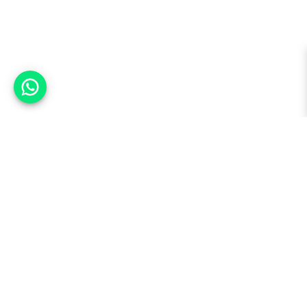
אפשר לעזור?
למעלה
רכבים
מי אנחנו
סננים מומלצים
מסחריות
מגזין
תקנון
משאיות
אינדקס סוכנויות
נגישות