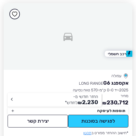
רכב חשמלי
עפולה
אקספנג G6
LONG RANGE
2025
יד 0
0 ק״מ
570 טווח נסיעה
מחיר
החזר חודשי מ-
2,230
230,712
₪
לחודש
*
₪
תוספות לעיסקה
לפגישה בסוכנות
יצירת קשר
*חישוב ההחזר מפורט ב
תקנון