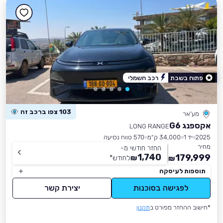
פתוח בשבת
רכב חשמלי
103 צפו ברכב זה
מע'אר
אקספנג G6
LONG RANGE
2025
יד 1
34,000 ק״מ
570 טווח נסיעה
מחיר
החזר חודשי מ-
1,740
179,999
₪
לחודש
*
₪
תוספות לעיסקה
לפגישה בסוכנות
יצירת קשר
*חישוב ההחזר מפורט ב
תקנון