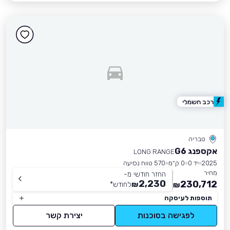
רכב חשמלי
טבריה
אקספנג G6
LONG RANGE
2025
יד 0
0 ק״מ
570 טווח נסיעה
מחיר
החזר חודשי מ-
2,230
230,712
₪
לחודש
*
₪
תוספות לעיסקה
לפגישה בסוכנות
יצירת קשר