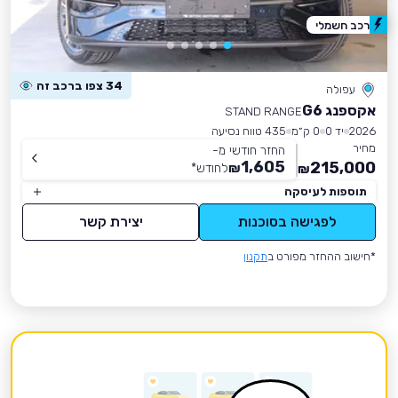
רכב חשמלי
34 צפו ברכב זה
עפולה
אקספנג G6
STAND RANGE
2026
יד 0
0 ק״מ
435 טווח נסיעה
מחיר
החזר חודשי מ-
1,605
215,000
₪
לחודש
*
₪
תוספות לעיסקה
לפגישה בסוכנות
יצירת קשר
*חישוב ההחזר מפורט ב
תקנון