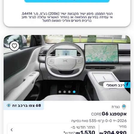
רכב חשמלי
68 צפו ברכב זה
נצרת
אקספנג G6
CORE
2026
יד 0
0 ק״מ
535 טווח נסיעה
מחיר
החזר חודשי מ-
1,530
204,990
₪
לחודש
*
₪