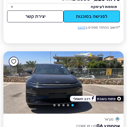
תוספות לעיסקה
לפגישה בסוכנות
יצירת קשר
*חישוב ההחזר מפורט ב
תקנון
פתוח בשבת
רכב חשמלי
מע'אר
אקספנג G6
CORE PLUS