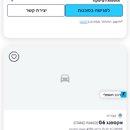
תוספות לעיסקה
לפגישה בסוכנות
יצירת קשר
*חישוב ההחזר מפורט ב
תקנון
רכב חשמלי
טבריה
אקספנג G6
STAND RANGE
2025
יד 0
0 ק״מ
435 טווח נסיעה