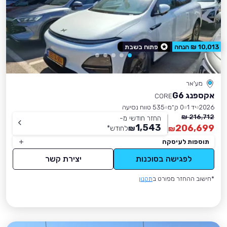
10,013 ₪ הנחה
פתוח בשבת
מע'אר
אקספנג G6
CORE
2026
יד 1
0 ק״מ
535 טווח נסיעה
216,712 ₪
החזר חודשי מ-
1,543
206,699
₪
לחודש
*
₪
תוספות לעיסקה
לפגישה בסוכנות
יצירת קשר
*חישוב ההחזר מפורט ב
תקנון