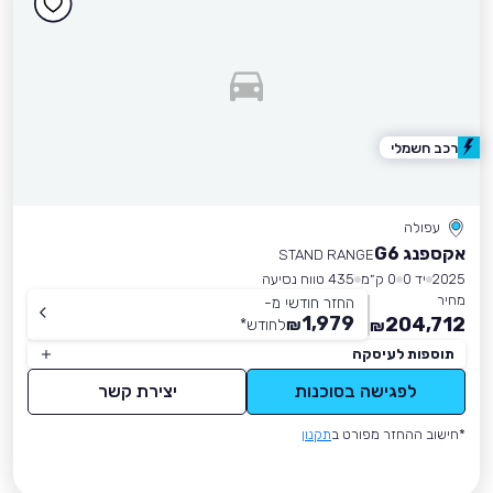
רכב חשמלי
עפולה
אקספנג G6
STAND RANGE
2025
יד 0
0 ק״מ
435 טווח נסיעה
מחיר
החזר חודשי מ-
1,979
204,712
₪
לחודש
*
₪
תוספות לעיסקה
לפגישה בסוכנות
יצירת קשר
*חישוב ההחזר מפורט ב
תקנון