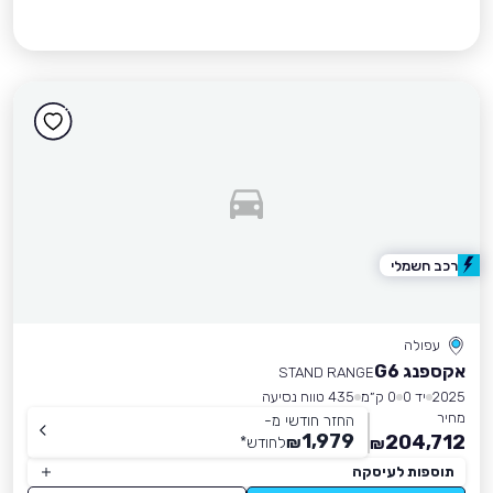
רכב חשמלי
עפולה
אקספנג G6
STAND RANGE
2025
יד 0
0 ק״מ
435 טווח נסיעה
מחיר
החזר חודשי מ-
1,979
204,712
₪
לחודש
*
₪
תוספות לעיסקה