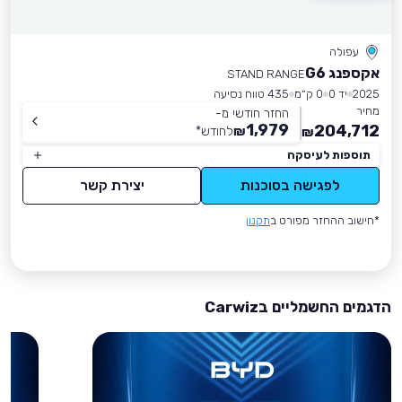
עפולה
אקספנג G6
STAND RANGE
2025
יד 0
0 ק״מ
435 טווח נסיעה
מחיר
החזר חודשי מ-
1,979
204,712
₪
לחודש
*
₪
תוספות לעיסקה
לפגישה בסוכנות
יצירת קשר
*חישוב ההחזר מפורט ב
תקנון
הדגמים החשמליים בCarwiz