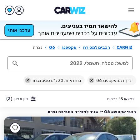
CARWIZ
›
רכבים למכירה
›
אקספנג
›
G6
›
נצרת
יצרן ודגם: אקספנג G6
בחרו אזור: 30 ק"מ סביב נצרת
מיון וסינון
(2)
נמצאו
רכבים
15
רכבי אקספנג G6 יד שניה למכירה בסביבת נצרת