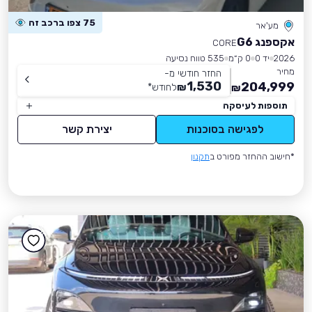
75 צפו ברכב זה
מע'אר
אקספנג G6
CORE
2026
יד 0
0 ק״מ
535 טווח נסיעה
מחיר
החזר חודשי מ-
1,530
204,999
₪
לחודש
*
₪
תוספות לעיסקה
לפגישה בסוכנות
יצירת קשר
*חישוב ההחזר מפורט ב
תקנון