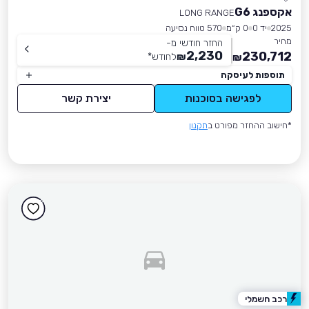
אקספנג G6
LONG RANGE
2025
יד 0
0 ק״מ
570 טווח נסיעה
מחיר
החזר חודשי מ-
2,230
230,712
₪
לחודש
*
₪
תוספות לעיסקה
לפגישה בסוכנות
יצירת קשר
*חישוב ההחזר מפורט ב
תקנון
רכב חשמלי