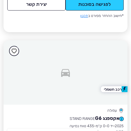
לפגישה בסוכנות
יצירת קשר
*חישוב ההחזר מפורט ב
תקנון
רכב חשמלי
עפולה
אקספנג G6
STAND RANGE
2025
יד 0
0 ק״מ
435 טווח נסיעה