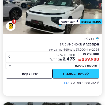
3
15,100 ₪ הנחה
רכב חשמלי
הרצליה
אקספנג G9
SR DIAMONDX
2024
יד 1
31,000 ק״מ
460 טווח נסיעה
255,000 ₪
החזר חודשי מ-
2,473
239,900
₪
לחודש
*
₪
תוספות לעיסקה
לפגישה בסוכנות
יצירת קשר
*חישוב ההחזר מפורט ב
תקנון