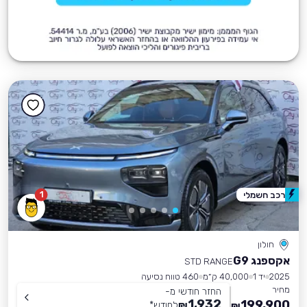
1
רכב חשמלי
חולון
אקספנג G9
STD RANGE
2025
יד 1
40,000 ק״מ
460 טווח נסיעה
מחיר
החזר חודשי מ-
1,932
199,900
₪
לחודש
*
₪