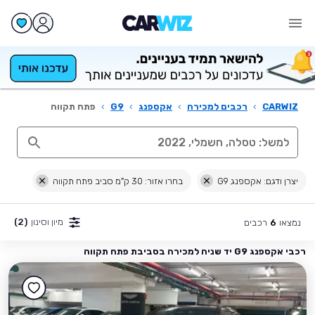
CARWIZ
›
רכבים למכירה
›
אקספנג
›
G9
›
פתח תקווה
יצרן ודגם: אקספנג G9
בחרו אזור: 30 ק"מ סביב פתח תקווה
מיון וסינון
(2)
נמצאו
רכבים
6
רכבי אקספנג G9 יד שניה למכירה בסביבת פתח תקווה