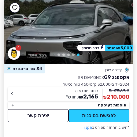
4
5,000 ₪ הנחה
רכב חשמלי
34 צפו ברכב זה
קדימה צורן
אקספנג G9
SR DIAMONDX
2024
יד 2
32,000 ק״מ
460 טווח נסיעה
215,000 ₪
החזר חודשי מ-
2,165
210,000
₪
לחודש
*
₪
תוספות לעיסקה
לפגישה בסוכנות
יצירת קשר
*חישוב ההחזר מפורט ב
תקנון