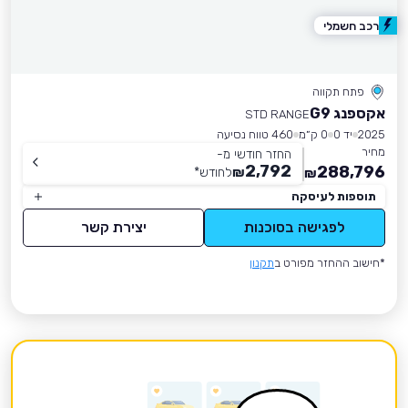
רכב חשמלי
פתח תקווה
אקספנג G9
STD RANGE
2025
יד 0
0 ק״מ
460 טווח נסיעה
מחיר
החזר חודשי מ-
2,792
288,796
₪
לחודש
*
₪
תוספות לעיסקה
לפגישה בסוכנות
יצירת קשר
*חישוב ההחזר מפורט ב
תקנון