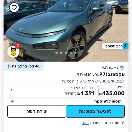
3
רכב חשמלי
45 צפו ברכב זה
ראשון לציון
אקספנג P7I
LR DIAMONDX
2024
יד 2
61,000 ק״מ
576 טווח נסיעה
מחיר
החזר חודשי מ-
1,391
135,000
₪
לחודש
*
₪
תוספות לעיסקה
לפגישה בסוכנות
יצירת קשר
*חישוב ההחזר מפורט ב
תקנון