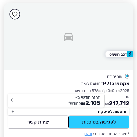
רכב חשמלי
אור יהודה
אקספנג P7I
LONG RANGE
2025
יד 0
0 ק״מ
576 טווח נסיעה
מחיר
החזר חודשי מ-
2,105
217,712
₪
לחודש
*
₪
תוספות לעיסקה
לפגישה בסוכנות
יצירת קשר
*חישוב ההחזר מפורט ב
תקנון