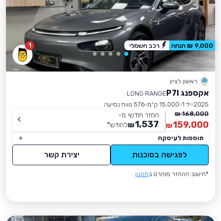
1
9,000 ₪ הנחה
רכב חשמלי
ראשון לציון
אקספנג P7I
LONG RANGE
2025
יד 1
15,000 ק״מ
576 טווח נסיעה
168,000 ₪
החזר חודשי מ-
1,537
159,000
₪
לחודש
*
₪
תוספות לעיסקה
לפגישה בסוכנות
יצירת קשר
*חישוב ההחזר מפורט ב
תקנון