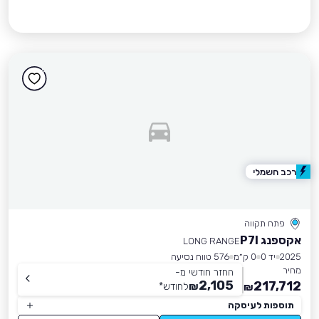
רכב חשמלי
פתח תקווה
אקספנג P7I
LONG RANGE
2025
יד 0
0 ק״מ
576 טווח נסיעה
מחיר
החזר חודשי מ-
2,105
217,712
₪
לחודש
*
₪
תוספות לעיסקה