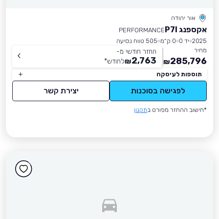
אור יהודה
אקספנג P7I
PERFORMANCE
2025
יד 0
0 ק״מ
505 טווח נסיעה
מחיר
החזר חודשי מ-
2,763
285,796
₪
לחודש
*
₪
תוספות לעיסקה
לפגישה בסוכנות
יצירת קשר
*חישוב ההחזר מפורט ב
תקנון