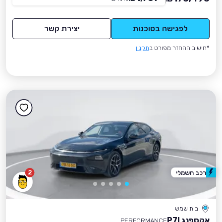
לפגישה בסוכנות
יצירת קשר
*חישוב ההחזר מפורט ב
תקנון
2
רכב חשמלי
בית שמש
אקספנג P7I
PERFORMANCE