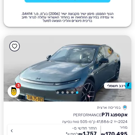
3
רכב חשמלי
בפריסה ארצית
אקספנג P7I
PERFORMANCE
2024
יד 2
41,886 ק״מ
505 טווח נסיעה
מחיר
החזר חודשי מ-
1,757
170,495
₪
לחודש
*
₪