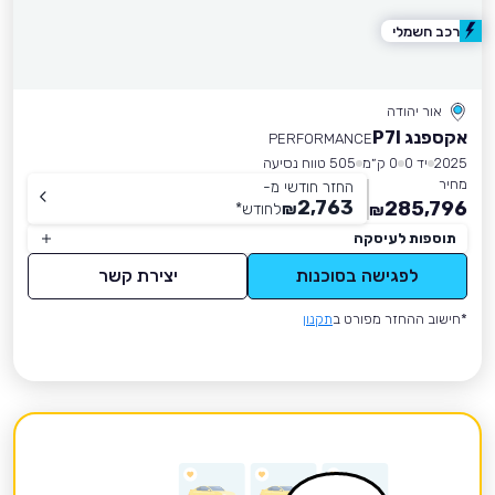
רכב חשמלי
אור יהודה
אקספנג P7I
PERFORMANCE
2025
יד 0
0 ק״מ
505 טווח נסיעה
מחיר
החזר חודשי מ-
2,763
285,796
₪
לחודש
*
₪
תוספות לעיסקה
לפגישה בסוכנות
יצירת קשר
*חישוב ההחזר מפורט ב
תקנון