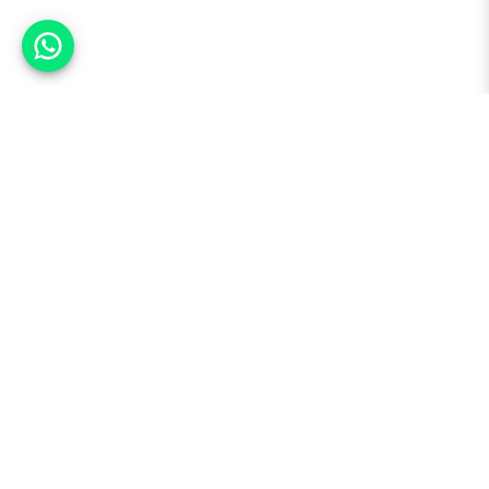
אפשר לעזור?
למעלה
רכבים
מי אנחנו
סננים מומלצים
מסחריות
מגזין
תקנון
משאיות
אינדקס סוכנויות
נגישות
בדיקת מימון
שאלות ותשובות
מדיניות פרטיות
טרייד אין
אבטחת מידע
מחקר