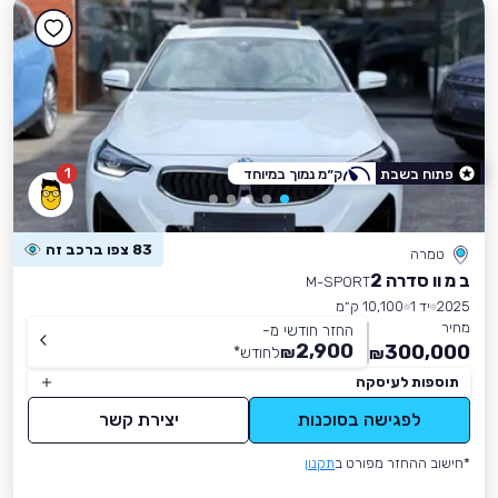
1
פתוח בשבת
ק״מ נמוך במיוחד
83 צפו ברכב זה
טמרה
ב מ וו סדרה 2
M-SPORT
2025
יד 1
10,100 ק״מ
מחיר
החזר חודשי מ-
2,900
300,000
₪
לחודש
*
₪
תוספות לעיסקה
לפגישה בסוכנות
יצירת קשר
*חישוב ההחזר מפורט ב
תקנון