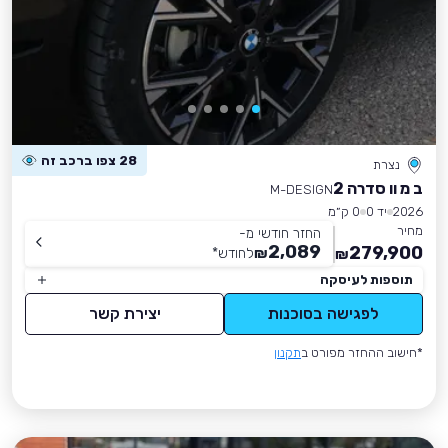
28 צפו ברכב זה
נצרת
ב מ וו סדרה 2
M-DESIGN
2026
יד 0
0 ק״מ
מחיר
החזר חודשי מ-
2,089
279,900
₪
לחודש
*
₪
תוספות לעיסקה
לפגישה בסוכנות
יצירת קשר
*חישוב ההחזר מפורט ב
תקנון