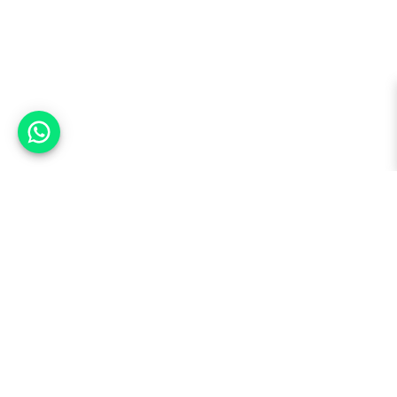
אפשר לעזור?
למעלה
רכבים
מי אנחנו
סננים מומלצים
מסחריות
מגזין
תקנון
משאיות
אינדקס סוכנויות
נגישות