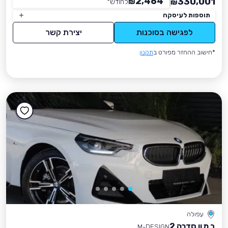
2,464
330,001
₪
לחודש
*
₪
תוספות לעיסקה
לפגישה בסוכנות
יצירת קשר
*חישוב ההחזר מפורט ב
תקנון
עפולה
ב מ וו סדרה 2
M-DESIGN