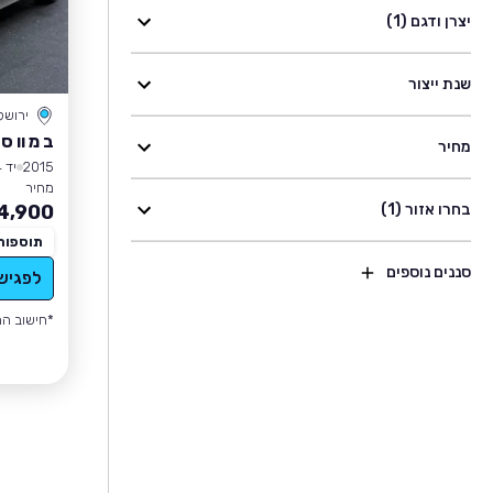
יצרן ודגם (1)
שנת ייצור
ירושל
ב מ וו סד
מחיר
2015
יד 4
מחיר
בחרו אזור (1)
4,900
תוספות
סננים נוספים
לפגיש
*חישוב הה