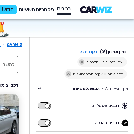
רכבים
מסחריות
משאיות
חדש!
CARWIZ
›
ר
מיון וסינון (2)
נקה הכל
יצרן ודגם: ב מ וו סדרה 3
בחרו אזור: 30 ק"מ סביב ירושלים
רכבי ב מ וו סדרה 3 יד שניה 
מיון תוצאות לפי:
המשתלם ביותר
רכבים חשמליים
רכבים
חשמליים
רכבים בהנחה
רכבים
בהנחה