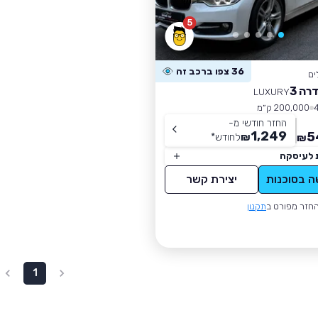
5
36 צפו ברכב זה
ים
רה 3
LUXURY
200,000 ק״מ
החזר חודשי מ-
1,249
5
₪
לחודש
*
₪
 לעיסקה
ה בסוכנות
יצירת קשר
חזר מפורט ב
תקנון
1