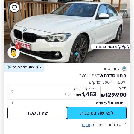
ק״מ נמוך במיוחד
7
35 צפו ברכב זה
פתח תקווה
ב מ וו סדרה 3
EXCLUSIVE
2019
יד 1
101,000 ק״מ
מחיר
החזר חודשי מ-
1,453
129,900
₪
לחודש
*
₪
תוספות לעיסקה
לפגישה בסוכנות
יצירת קשר
*חישוב ההחזר מפורט ב
תקנון