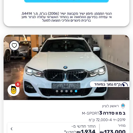
ק״מ נמוך במיוחד
6
ראשון לציון
ב מ וו סדרה 3
M-SPORT
2019
יד 4
72,000 ק״מ
מחיר
החזר חודשי מ-
1,934
173,000
₪
לחודש
*
₪