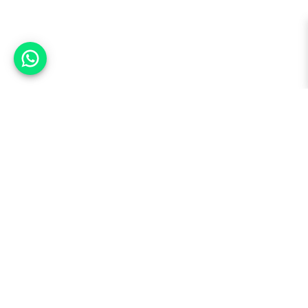
אפשר לעזור?
למעלה
רכבים
מי אנחנו
סננים מומלצים
מסחריות
מגזין
תקנון
משאיות
אינדקס סוכנויות
נגישות
בדיקת מימון
שאלות ותשובות
מדיניות פרטיות
טרייד אין
אבטחת מידע