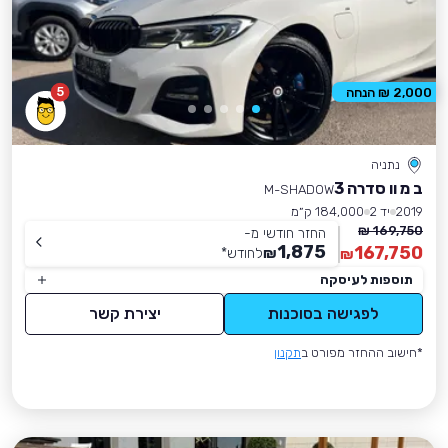
5
2,000 ₪ הנחה
נתניה
ב מ וו סדרה 3
M-SHADOW
2019
יד 2
184,000 ק״מ
169,750 ₪
החזר חודשי מ-
1,875
167,750
₪
לחודש
*
₪
תוספות לעיסקה
לפגישה בסוכנות
יצירת קשר
*חישוב ההחזר מפורט ב
תקנון