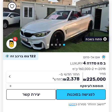
5
פתוח בשבת
122 צפו ברכב זה
אום אל-פחם
ב מ וו סדרה 4
LUXURY
2018
יד 2
160,000 ק״מ
מחיר
החזר חודשי מ-
2,378
225,000
₪
לחודש
*
₪
תוספות לעיסקה
לפגישה בסוכנות
יצירת קשר
*חישוב ההחזר מפורט ב
תקנון