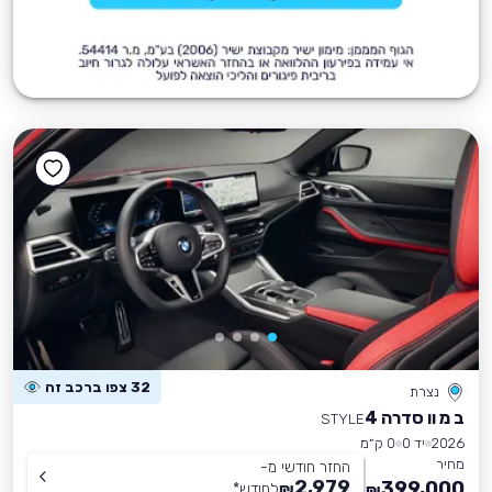
32 צפו ברכב זה
נצרת
ב מ וו סדרה 4
STYLE
2026
יד 0
0 ק״מ
מחיר
החזר חודשי מ-
2,979
399,000
₪
לחודש
*
₪