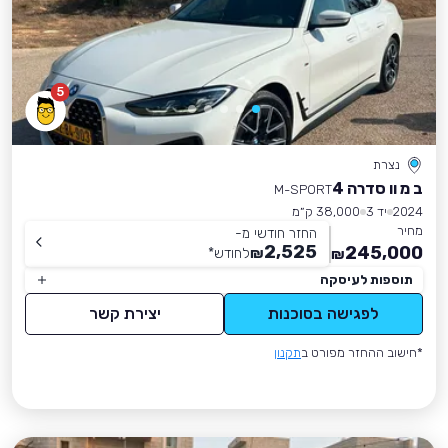
5
נצרת
ב מ וו סדרה 4
M-SPORT
2024
יד 3
38,000 ק״מ
מחיר
החזר חודשי מ-
2,525
245,000
₪
לחודש
*
₪
תוספות לעיסקה
לפגישה בסוכנות
יצירת קשר
*חישוב ההחזר מפורט ב
תקנון