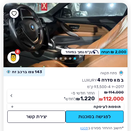
8
2,000 ₪ הנחה
ק״מ נמוך במיוחד
143 צפו ברכב זה
פתח תקווה
ב מ וו סדרה 4
LUXURY
2017
יד 4
93,500 ק״מ
114,000 ₪
החזר חודשי מ-
1,220
112,000
₪
לחודש
*
₪
תוספות לעיסקה
לפגישה בסוכנות
יצירת קשר
*חישוב ההחזר מפורט ב
תקנון