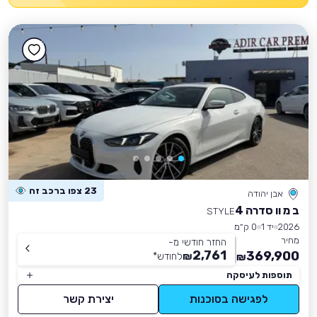
23 צפו ברכב זה
אבן יהודה
ב מ וו סדרה 4
STYLE
2026
יד 1
0 ק״מ
מחיר
החזר חודשי מ-
2,761
369,900
₪
לחודש
*
₪
תוספות לעיסקה
לפגישה בסוכנות
יצירת קשר