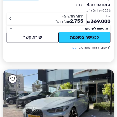
ב מ וו סדרה 4
STYLE
2026
יד 1
0 ק״מ
מחיר
החזר חודשי מ-
2,755
369,000
₪
לחודש
*
₪
תוספות לעיסקה
לפגישה בסוכנות
יצירת קשר
*חישוב ההחזר מפורט ב
תקנון