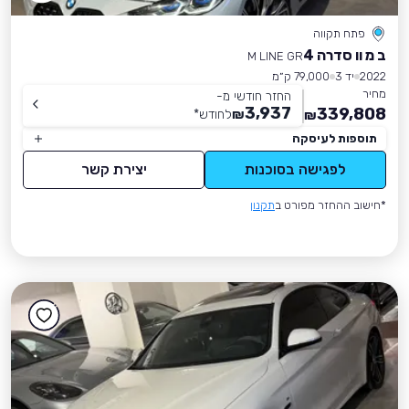
פתח תקווה
ב מ וו סדרה 4
M LINE GR
2022
יד 3
79,000 ק״מ
מחיר
החזר חודשי מ-
3,937
339,808
₪
לחודש
*
₪
תוספות לעיסקה
לפגישה בסוכנות
יצירת קשר
*חישוב ההחזר מפורט ב
תקנון