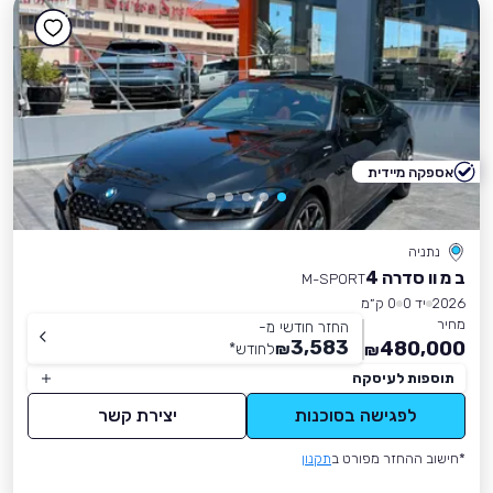
אספקה מיידית
נתניה
ב מ וו סדרה 4
M-SPORT
2026
יד 0
0 ק״מ
מחיר
החזר חודשי מ-
3,583
480,000
₪
לחודש
*
₪
תוספות לעיסקה
לפגישה בסוכנות
יצירת קשר
*חישוב ההחזר מפורט ב
תקנון