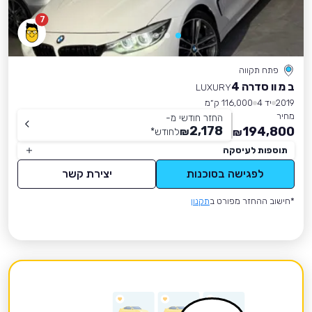
7
פתח תקווה
ב מ וו סדרה 4
LUXURY
2019
יד 4
116,000 ק״מ
מחיר
החזר חודשי מ-
2,178
194,800
₪
לחודש
*
₪
תוספות לעיסקה
לפגישה בסוכנות
יצירת קשר
*חישוב ההחזר מפורט ב
תקנון