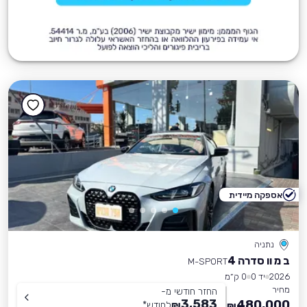
אספקה מיידית
נתניה
ב מ וו סדרה 4
M-SPORT
2026
יד 0
0 ק״מ
מחיר
החזר חודשי מ-
3,583
480,000
₪
לחודש
*
₪