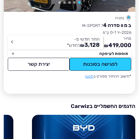
נתניה
ב מ וו סדרה 4
M-SPORT 7
2026
יד 1
0 ק״מ
מחיר
החזר חודשי מ-
3,128
419,000
₪
לחודש
*
₪
תוספות לעיסקה
לפגישה בסוכנות
יצירת קשר
*חישוב ההחזר מפורט ב
תקנון
הדגמים החשמליים בCarwiz