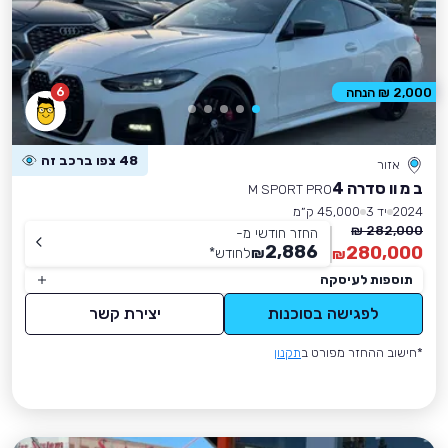
6
2,000 ₪ הנחה
48 צפו ברכב זה
אזור
ב מ וו סדרה 4
M SPORT PRO
2024
יד 3
45,000 ק״מ
282,000 ₪
החזר חודשי מ-
2,886
280,000
₪
לחודש
*
₪
תוספות לעיסקה
לפגישה בסוכנות
יצירת קשר
*חישוב ההחזר מפורט ב
תקנון