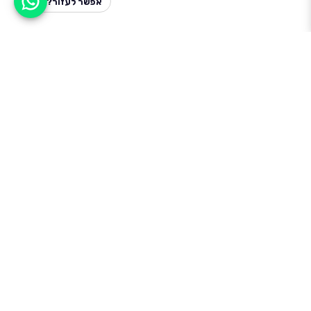
אפשר לעזור?
למעלה
רכבים
מי אנחנו
סננים מומלצים
מסחריות
מגזין
תקנון
משאיות
אינדקס סוכנויות
נגישות
בדיקת מימון
שאלות ותשובות
מדיניות פרטיות
טרייד אין
אבטחת מידע
מחקר