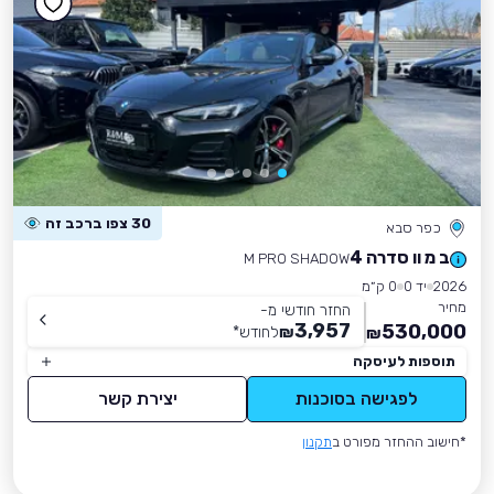
30 צפו ברכב זה
כפר סבא
ב מ וו סדרה 4
M PRO SHADOW
2026
יד 0
0 ק״מ
מחיר
החזר חודשי מ-
3,957
530,000
₪
לחודש
*
₪
תוספות לעיסקה
לפגישה בסוכנות
יצירת קשר
*חישוב ההחזר מפורט ב
תקנון