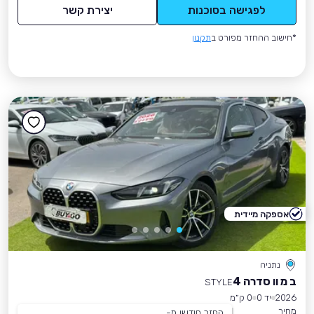
לפגישה בסוכנות
יצירת קשר
*חישוב ההחזר מפורט ב
תקנון
אספקה מיידית
נתניה
ב מ וו סדרה 4
STYLE
2026
יד 0
0 ק״מ
מחיר
החזר חודשי מ-