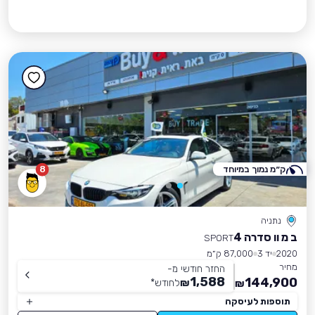
ק״מ נמוך במיוחד
8
נתניה
ב מ וו סדרה 4
SPORT
2020
יד 3
87,000 ק״מ
מחיר
החזר חודשי מ-
1,588
144,900
₪
לחודש
*
₪
תוספות לעיסקה