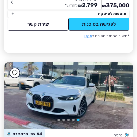
2,799
375,000
₪
לחודש
*
₪
תוספות לעיסקה
לפגישה בסוכנות
יצירת קשר
*חישוב ההחזר מפורט ב
תקנון
64 צפו ברכב זה
נתניה