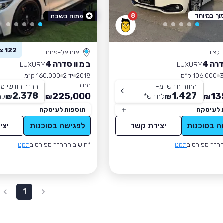
וך במיוחד
8
פתוח בשבת
122 צפו ברכב זה
לציון
אום אל-פחם
רה 4
ב מ וו סדרה 4
LUXURY
LUXURY
106,000 ק״מ
2018
יד 2
160,000 ק״מ
מחיר
החזר חודשי מ-
החזר חודשי מ-
2,378
1,427
225,000
13
₪
לחודש
*
₪
לח
₪
₪
 לעיסקה
תוספות לעיסקה
ה בסוכנות
יצירת קשר
לפגישה בסוכנות
יצי
חזר מפורט ב
תקנון
*חישוב ההחזר מפורט ב
תקנון
1