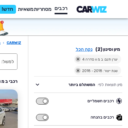
רכבים
מסחריות
משאיות
חדש!
CARWIZ
›
ר
מיון וסינון (2)
נקה הכל
יצרן ודגם: ב מ וו סדרה 4
שנת ייצור: 2018 - 2018
רכבי ב מ וו סדרה 4 יד ש
מיון תוצאות לפי:
המשתלם ביותר
רכבים חשמליים
רכבים
חשמליים
רכבים בהנחה
רכבים
בהנחה