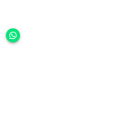
אפשר לעזור?
אנחנו ב-CARWIZ נעזור לך
להתחדש בקלות ובנוחות ברכב יד
שנייה בהתאמה אישית מתוך אלפי
רכבים וממאות סוכנויות רכב מובילות
באמצעות ממשק חדשני וידידותי
שפיתחנו, ובעזרת האלגוריתם החכם
והמהפכני שלנו.