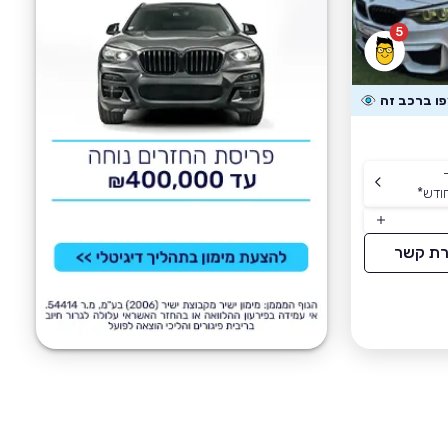
5
ודש
*
רת קשר