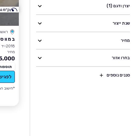
יצרן ודגם (1)
ק״מ נמ
שנת ייצור
ראשון 
ב מ וו סד
מחיר
2018
יד 3
מחיר
בחרו אזור
5,000
תוספות
סננים נוספים
לפגיש
*חישוב הה