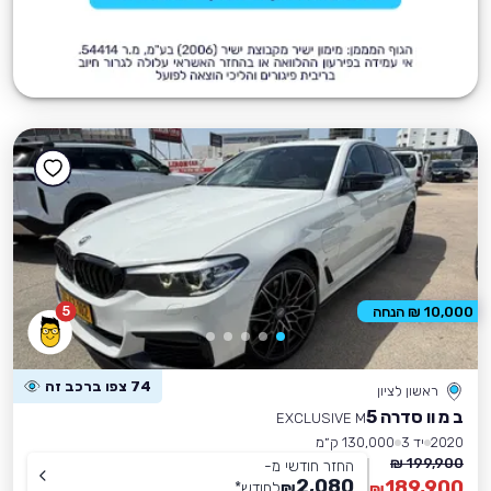
5
10,000 ₪ הנחה
74 צפו ברכב זה
ראשון לציון
ב מ וו סדרה 5
EXCLUSIVE M
2020
יד 3
130,000 ק״מ
199,900 ₪
החזר חודשי מ-
2,080
189,900
₪
לחודש
*
₪