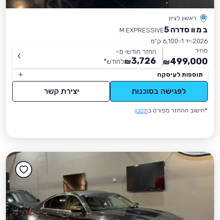
ראשון לציון
ב מ וו סדרה 5
M EXPRESSIVE
2026
יד 1
6,100 ק״מ
מחיר
החזר חודשי מ-
3,726
499,000
₪
לחודש
*
₪
תוספות לעיסקה
לפגישה בסוכנות
יצירת קשר
*חישוב ההחזר מפורט ב
תקנון