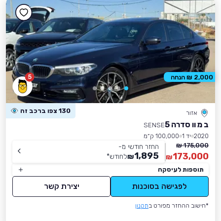
5
2,000 ₪ הנחה
130 צפו ברכב זה
אזור
ב מ וו סדרה 5
SENSE
2020
יד 1
100,000 ק״מ
175,000 ₪
החזר חודשי מ-
1,895
173,000
₪
לחודש
*
₪
תוספות לעיסקה
לפגישה בסוכנות
יצירת קשר
*חישוב ההחזר מפורט ב
תקנון