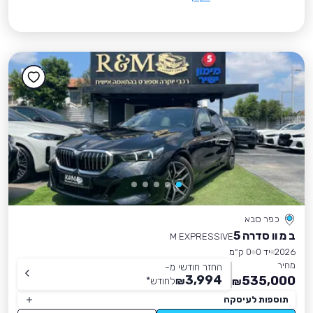
כפר סבא
ב מ וו סדרה 5
M EXPRESSIVE
2026
יד 0
0 ק״מ
מחיר
החזר חודשי מ-
3,994
535,000
₪
לחודש
*
₪
תוספות לעיסקה