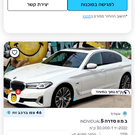
לפגישה בסוכנות
יצירת קשר
*חישוב ההחזר מפורט ב
תקנון
ק״מ נמוך במיוחד
6
46 צפו ברכב זה
אשדוד
ב מ וו סדרה 5
INDIVIDUAL
2022
יד 1
30,000 ק״מ
מחיר
החזר חודשי מ-