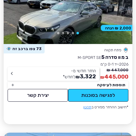
2,000 ₪ הנחה
73 צפו ברכב זה
פתח תקווה
ב מ וו סדרה 5
M-SPORT SE
2026
יד 1
0 ק״מ
447,000 ₪
החזר חודשי מ-
3,322
445,000
₪
לחודש
*
₪
תוספות לעיסקה
לפגישה בסוכנות
יצירת קשר
*חישוב ההחזר מפורט ב
תקנון