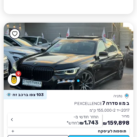
9
103 צפו ברכב זה
נתניה
ב מ וו סדרה 7
P.EXCELLENCE
2017
יד 2
155,000 ק״מ
מחיר
החזר חודשי מ-
1,743
159,898
₪
לחודש
*
₪
תוספות לעיסקה