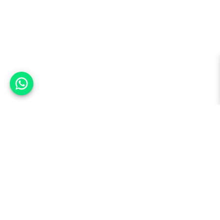
אפשר לעזור?
למעלה
רכבים
מי אנחנו
סננים מומלצים
מסחריות
מגזין
תקנון