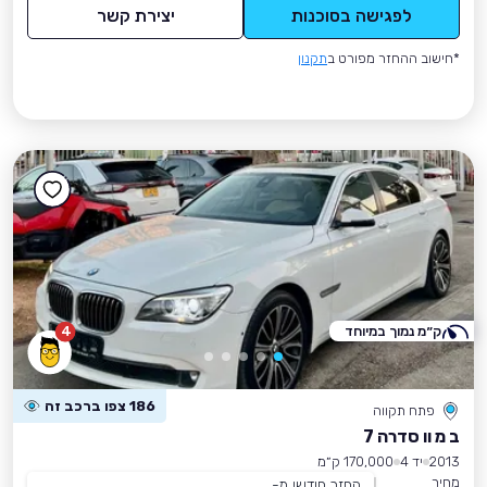
לפגישה בסוכנות
יצירת קשר
*חישוב ההחזר מפורט ב
תקנון
ק״מ נמוך במיוחד
4
186 צפו ברכב זה
פתח תקווה
ב מ וו סדרה 7
2013
יד 4
170,000 ק״מ
מחיר
החזר חודשי מ-