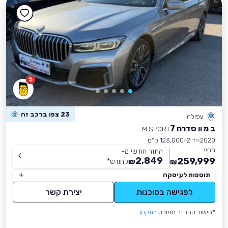
5
23 צפו ברכב זה
עפולה
ב מ וו סדרה 7
M SPORT
2020
יד 2
123,000 ק״מ
מחיר
החזר חודשי מ-
2,849
259,999
₪
לחודש
*
₪
תוספות לעיסקה
לפגישה בסוכנות
יצירת קשר
*חישוב ההחזר מפורט ב
תקנון