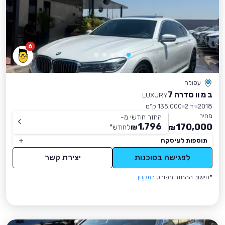
6
עפולה
ב מ וו סדרה 7
LUXURY
2018
יד 2
135,000 ק״מ
מחיר
החזר חודשי מ-
1,796
170,000
₪
לחודש
*
₪
תוספות לעיסקה
לפגישה בסוכנות
יצירת קשר
*חישוב ההחזר מפורט ב
תקנון