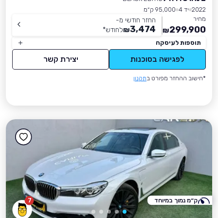
2022
יד 4
95,000 ק״מ
מחיר
החזר חודשי מ-
3,474
299,900
₪
לחודש
*
₪
תוספות לעיסקה
לפגישה בסוכנות
יצירת קשר
*חישוב ההחזר מפורט ב
תקנון
ק״מ נמוך במיוחד
7