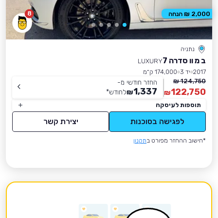
8
2,000 ₪ הנחה
נתניה
ב מ וו סדרה 7
LUXURY
2017
יד 3
174,000 ק״מ
124,750 ₪
החזר חודשי מ-
1,337
122,750
₪
לחודש
*
₪
תוספות לעיסקה
לפגישה בסוכנות
יצירת קשר
*חישוב ההחזר מפורט ב
תקנון