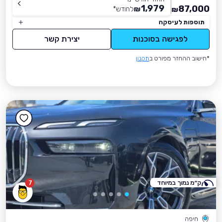
1,979
87,000
₪
לחודש
*
₪
תוספות לעיסקה
לפגישה בסוכנות
יצירת קשר
*חישוב ההחזר מפורט ב
תקנון
ק״מ נמוך במיוחד
7
חיפה