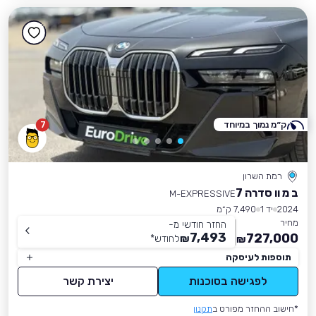
ק״מ נמוך במיוחד
7
רמת השרון
ב מ וו סדרה 7
M-EXPRESSIVE
2024
יד 1
7,490 ק״מ
מחיר
החזר חודשי מ-
7,493
727,000
₪
לחודש
*
₪
תוספות לעיסקה
לפגישה בסוכנות
יצירת קשר
*חישוב ההחזר מפורט ב
תקנון