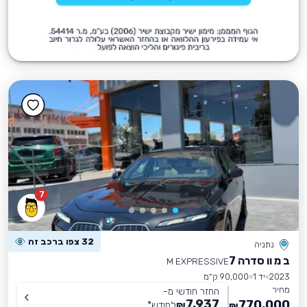
7
32 צפו ברכב זה
נתניה
ב מ וו סדרה 7
M EXPRESSIVE
2023
יד 1
90,000 ק״מ
מחיר
החזר חודשי מ-
7,937
770,000
₪
לחודש
*
₪