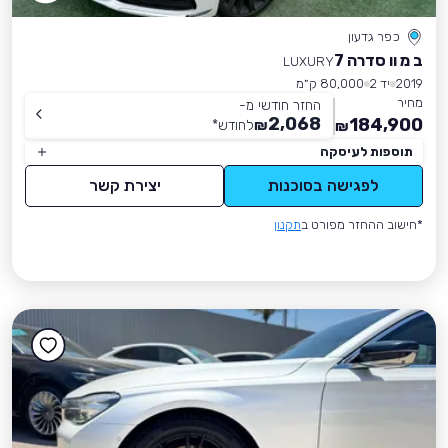
כפר גדעון
ב מ וו סדרה 7
LUXURY
2019
יד 2
80,000 ק״מ
מחיר
החזר חודשי מ-
2,068
184,900
₪
לחודש
*
₪
תוספות לעיסקה
לפגישה בסוכנות
יצירת קשר
*חישוב ההחזר מפורט ב
תקנון