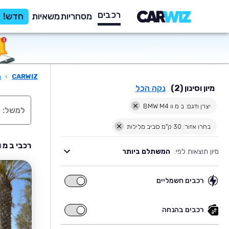
רכבים
מסחריות
משאיות
חדש!
CARWIZ
›
ר
מיון וסינון (2)
נקה הכל
יצרן ודגם: ב מ וו BMW M4
בחרו אזור: 30 ק"מ סביב מלילות
רכבי ב מ וו BMW M4 יד שניה למכירה בסביבת 
מיון תוצאות לפי:
המשתלם ביותר
רכבים חשמליים
רכבים
חשמליים
רכבים בהנחה
רכבים
בהנחה