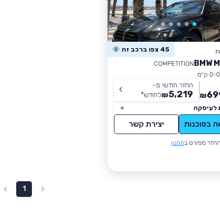
45 צפו ברכב זה
ת
COMPETITION
0 ק״מ
החזר חודשי מ-
5,219
69
₪
לחודש
*
₪
 לעיסקה
ה בסוכנות
יצירת קשר
חזר מפורט ב
תקנון
1