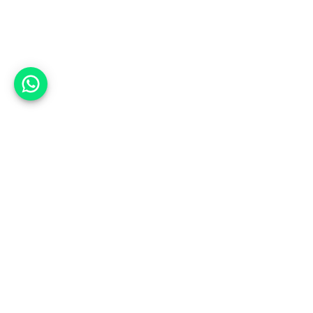
אפשר לעזור?
אנחנו ב-CARWIZ נעזור לך
להתחדש בקלות ובנוחות ברכב יד
שנייה בהתאמה אישית מתוך אלפי
רכבים וממאות סוכנויות רכב מובילות
באמצעות ממשק חדשני וידידותי
שפיתחנו, ובעזרת האלגוריתם החכם
והמהפכני שלנו.