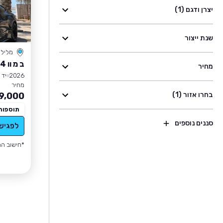
יצרן ודגם (1)
שנת ייצור
מלילו
ב מ וו BMW M4
מחיר
2026
יד 0
מחיר
בחרו אזור (1)
9,000
תוספות
סננים נוספים
לפגיש
*חישוב הה