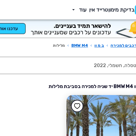
בדיקת מימון
טרייד אין
עוד
כבים למכירה
›
ב מ וו
›
BMW M4
›
מלילות
מלילות