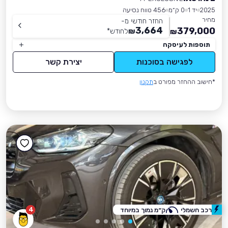
2025
יד 1
0 ק״מ
456 טווח נסיעה
מחיר
החזר חודשי מ-
3,664
379,000
₪
לחודש
*
₪
תוספות לעיסקה
לפגישה בסוכנות
יצירת קשר
*חישוב ההחזר מפורט ב
תקנון
4
רכב חשמלי
ק״מ נמוך במיוחד