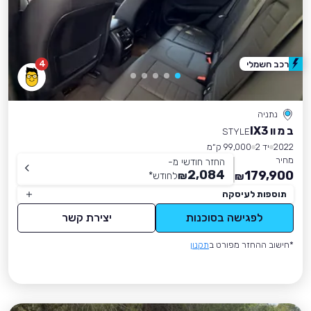
4
רכב חשמלי
נתניה
ב מ וו IX3
STYLE
2022
יד 2
99,000 ק״מ
מחיר
החזר חודשי מ-
2,084
179,900
₪
לחודש
*
₪
תוספות לעיסקה
לפגישה בסוכנות
יצירת קשר
*חישוב ההחזר מפורט ב
תקנון