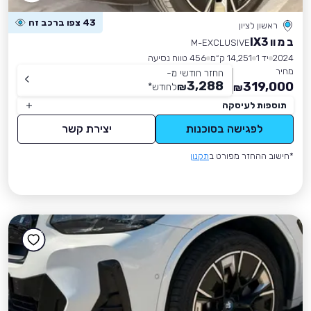
43 צפו ברכב זה
ראשון לציון
ב מ וו IX3
M-EXCLUSIVE
2024
יד 1
14,251 ק״מ
456 טווח נסיעה
מחיר
החזר חודשי מ-
3,288
319,000
₪
לחודש
*
₪
תוספות לעיסקה
לפגישה בסוכנות
יצירת קשר
*חישוב ההחזר מפורט ב
תקנון