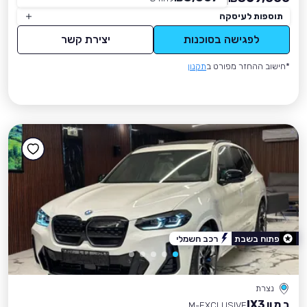
תוספות לעיסקה
לפגישה בסוכנות
יצירת קשר
*חישוב ההחזר מפורט ב
תקנון
פתוח בשבת
רכב חשמלי
נצרת
ב מ וו IX3
M-EXCLUSIVE