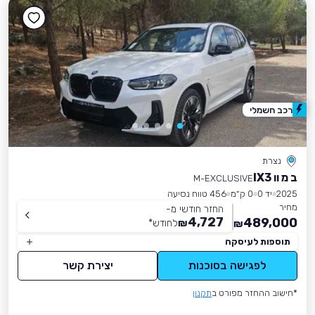
רכב חשמלי
נצרת
ב מ וו IX3
M-EXCLUSIVE
2025
יד 0
0 ק״מ
456 טווח נסיעה
מחיר
החזר חודשי מ-
4,727
489,000
₪
לחודש
*
₪
תוספות לעיסקה
לפגישה בסוכנות
יצירת קשר
*חישוב ההחזר מפורט ב
תקנון