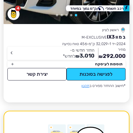
4
רכב חשמלי
ק״מ נמוך במיוחד
ראשון לציון
ב מ וו IX3
M-EXCLUSIVE
2024
יד 1
32,029 ק״מ
456 טווח נסיעה
מחיר
החזר חודשי מ-
3,010
292,000
₪
לחודש
*
₪
תוספות לעיסקה
לפגישה בסוכנות
יצירת קשר
*חישוב ההחזר מפורט ב
תקנון