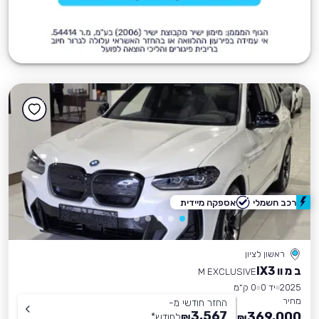
רכב חשמלי
אספקה מיידית
ראשון לציון
ב מ וו IX3
M EXCLUSIVE
2025
יד 0
0 ק״מ
מחיר
החזר חודשי מ-
3,567
369,000
₪
לחודש
*
₪