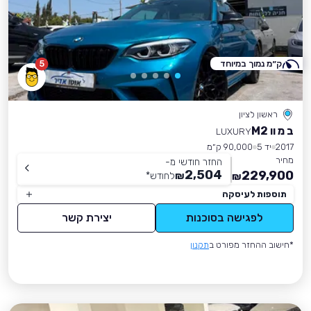
ק״מ נמוך במיוחד
5
ראשון לציון
ב מ וו M2
LUXURY
2017
יד 5
90,000 ק״מ
מחיר
החזר חודשי מ-
2,504
229,900
₪
לחודש
*
₪
תוספות לעיסקה
לפגישה בסוכנות
יצירת קשר
*חישוב ההחזר מפורט ב
תקנון