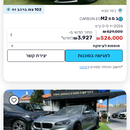
102 צפו ברכב זה
כפר סבא
ב מ וו M2
CARBON ED
2026
יד 0
0 ק״מ
529,000 ₪
החזר חודשי מ-
3,927
526,000
₪
לחודש
*
₪
תוספות לעיסקה
לפגישה בסוכנות
יצירת קשר
*חישוב ההחזר מפורט ב
תקנון