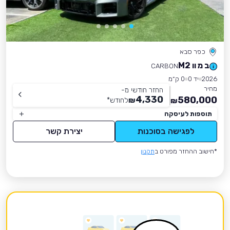
כפר סבא
ב מ וו M2
CARBON
2026
יד 0
0 ק״מ
מחיר
החזר חודשי מ-
4,330
580,000
₪
לחודש
*
₪
תוספות לעיסקה
לפגישה בסוכנות
יצירת קשר
*חישוב ההחזר מפורט ב
תקנון