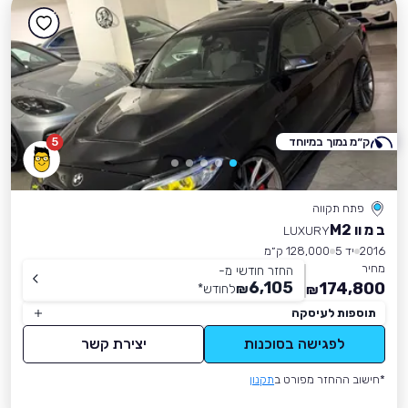
ק״מ נמוך במיוחד
5
פתח תקווה
ב מ וו M2
LUXURY
2016
יד 5
128,000 ק״מ
מחיר
החזר חודשי מ-
6,105
174,800
₪
לחודש
*
₪
תוספות לעיסקה
לפגישה בסוכנות
יצירת קשר
*חישוב ההחזר מפורט ב
תקנון