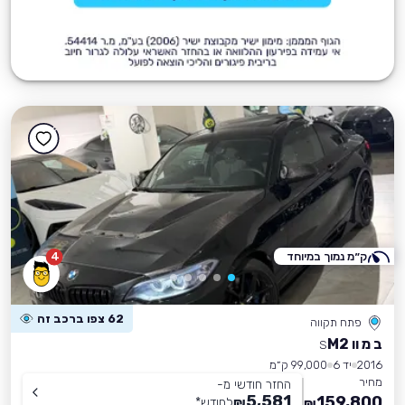
ק״מ נמוך במיוחד
4
62 צפו ברכב זה
פתח תקווה
ב מ וו M2
S
2016
יד 6
99,000 ק״מ
מחיר
החזר חודשי מ-
5,581
159,800
₪
לחודש
*
₪