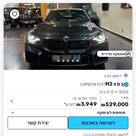
אספקה מיידית
ראשון לציון
ב מ וו M2
CARBON EDIT
2026
יד 0
0 ק״מ
מחיר
החזר חודשי מ-
3,949
529,000
₪
לחודש
*
₪
תוספות לעיסקה
לפגישה בסוכנות
יצירת קשר
*חישוב ההחזר מפורט ב
תקנון