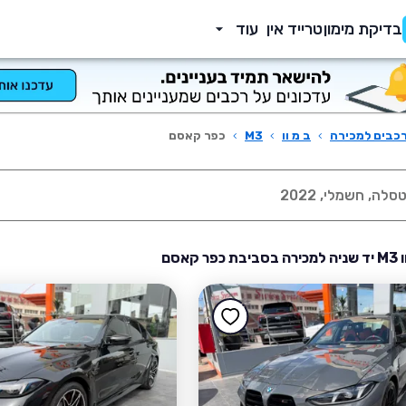
בדיקת מימון
טרייד אין
עוד
כבים למכירה
›
ב מ וו
›
M3
›
כפר קאסם
 קאסם