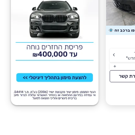
ודש
*
רת קשר