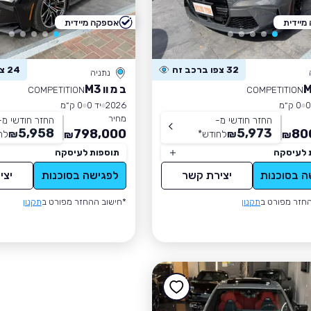
מיידית
אספקה מיידית
32 צפו ברכב זה
24 צפו ברכב זה
נתניה
ב מ וו M3
COMPETITION
COMPETITION
0 ק״מ
2026
יד 0
0 ק״מ
מחיר
החזר חודשי מ-
החזר חודשי מ-
5,958
5,973
798,000
80
₪
לחודש
*
₪
לח
₪
₪
 לעיסקה
תוספות לעיסקה
ה בסוכנות
יצירת קשר
לפגישה בסוכנות
יצי
חזר מפורט ב
תקנון
*חישוב ההחזר מפורט ב
תקנון