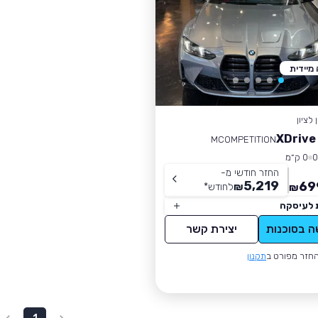
מיידית
לציון
X
MCOMPETITION
0 ק״מ
החזר חודשי מ-
5,219
69
₪
לחודש
*
₪
 לעיסקה
ה בסוכנות
יצירת קשר
חזר מפורט ב
תקנון