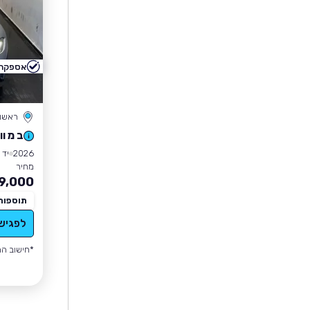
אספקה 
ראשון 
ב מ וו Drive
2026
יד 0
מחיר
9,000
תוספות
לפגיש
*חישוב הה