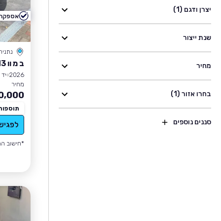
יצרן ודגם (1)
אספקה 
שנת ייצור
נתניה
ב מ וו M3
מחיר
2026
יד 0
מחיר
בחרו אזור (1)
0,000
תוספות
סננים נוספים
לפגיש
*חישוב הה