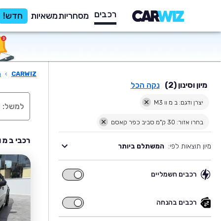
רכבים
מסחריות
משאיות
חדש!
CARWIZ
›
ר
מיון וסינון (2)
נקה הכל
יצרן ודגם: ב מ וו M3
בחרו אזור: 30 ק"מ סביב כפר קאסם
רכבי ב מ וו M3 יד שניה למכירה בסביבת כפר
מיון תוצאות לפי:
המשתלם ביותר
רכבים חשמליים
רכבים
חשמליים
רכבים בהנחה
רכבים
בהנחה