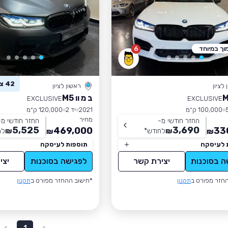
וך במיוחד
6
42 צפו ברכב זה
לציון
ראשון לציון
ב מ וו M5
EXCLUSIVE
EXCLUSIVE
100,000 ק״מ
2021
יד 2
120,000 ק״מ
מחיר
החזר חודשי מ-
החזר חודשי מ-
5,525
3,690
469,000
33
₪
לחודש
*
₪
לח
₪
₪
 לעיסקה
תוספות לעיסקה
ה בסוכנות
יצירת קשר
לפגישה בסוכנות
יצי
חזר מפורט ב
תקנון
*חישוב ההחזר מפורט ב
תקנון