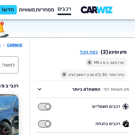
רכבים
מסחריות
משאיות
חדש!
CARWIZ
›
ר
מיון וסינון (2)
נקה הכל
יצרן ודגם: ב מ וו M5
בחרו אזור: 30 ק"מ סביב ראשון לציון
רכבי ב מ וו M5 יד שניה למכירה בסביבת ראשון
מיון תוצאות לפי:
המשתלם ביותר
רכבים חשמליים
רכבים
חשמליים
רכבים בהנחה
רכבים
בהנחה