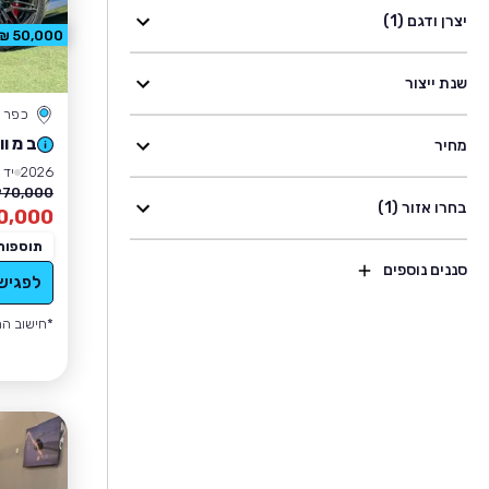
יצרן ודגם (1)
50,000 ₪ הנחה
שנת ייצור
כפר 
ב מ וו M5
מחיר
2026
יד 0
70,000 ₪
בחרו אזור (1)
0,000
תוספות
סננים נוספים
לפגיש
*חישוב הה