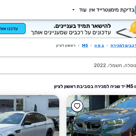
בדיקת מימון
טרייד אין
עוד
כבים למכירה
›
ב מ וו
›
M5
›
ראשון לציון
 לציון