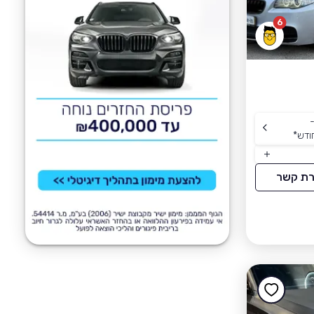
6
-
ודש
*
רת קשר