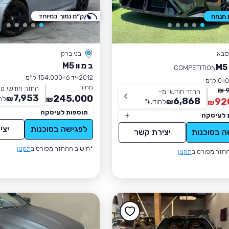
ק״מ נמוך במיוחד
סבא
בני ברק
ב מ וו M5
COMPETITION
2012
יד 6
154,000 ק״מ
0 ק״מ
מחיר
החזר חודשי מ
9
החזר חודשי מ-
7,953
245,000
₪
לח
₪
6,868
92
₪
לחודש
*
₪
תוספות לעיסקה
 לעיסקה
לפגישה בסוכנות
יצי
ה בסוכנות
יצירת קשר
*חישוב ההחזר מפורט ב
תקנון
חזר מפורט ב
תקנון