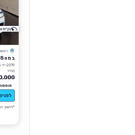
ק״מ נמ
ראשון 
ב מ וו M5
2019
יד 5
מחיר
0,000
תוספות
לפגיש
*חישוב הה