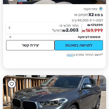
פתח תקווה
ב מ וו X2
M-SPORT
2021
יד 3
85,000 ק״מ
171,999 ₪
החזר חודשי מ-
2,003
169,999
₪
לחודש
*
₪
תוספות לעיסקה
לפגישה בסוכנות
יצירת קשר
*חישוב ההחזר מפורט ב
תקנון