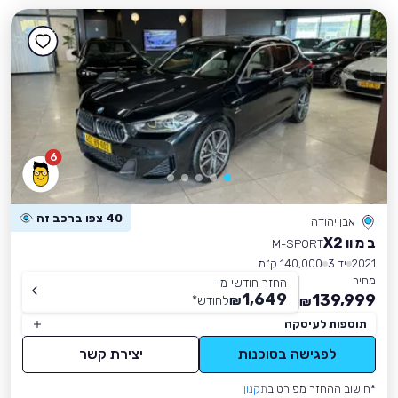
6
40 צפו ברכב זה
אבן יהודה
ב מ וו X2
M-SPORT
2021
יד 3
140,000 ק״מ
מחיר
החזר חודשי מ-
1,649
139,999
₪
לחודש
*
₪
תוספות לעיסקה
לפגישה בסוכנות
יצירת קשר
*חישוב ההחזר מפורט ב
תקנון