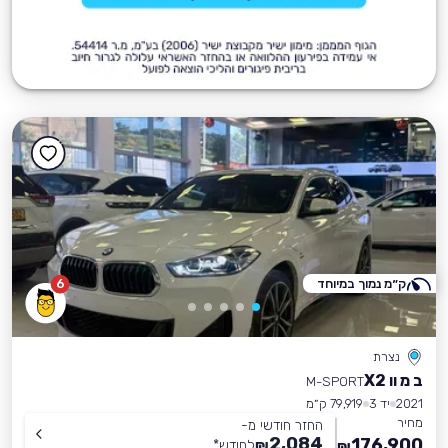
ק״מ נמוך במיוחד
6
נצרת
ב מ וו X2
M-SPORT
2021
יד 3
79,919 ק״מ
מחיר
החזר חודשי מ-
2,084
176,900
₪
לחודש
*
₪