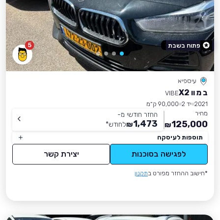
5
פתוח בשבת
עיספיא
ב מ וו X2
VIBE
2021
יד 2
90,000 ק״מ
מחיר
החזר חודשי מ-
1,473
125,000
₪
לחודש
*
₪
תוספות לעיסקה
לפגישה בסוכנות
יצירת קשר
*חישוב ההחזר מפורט ב
תקנון