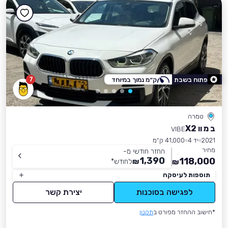
7
פתוח בשבת
ק״מ נמוך במיוחד
טמרה
ב מ וו X2
VIBE
2021
יד 4
41,000 ק״מ
מחיר
החזר חודשי מ-
1,390
118,000
₪
לחודש
*
₪
תוספות לעיסקה
לפגישה בסוכנות
יצירת קשר
*חישוב ההחזר מפורט ב
תקנון