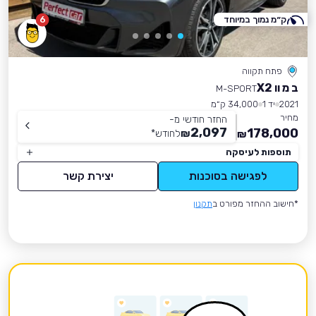
ק״מ נמוך במיוחד
6
פתח תקווה
ב מ וו X2
M-SPORT
2021
יד 1
34,000 ק״מ
מחיר
החזר חודשי מ-
2,097
178,000
₪
לחודש
*
₪
תוספות לעיסקה
לפגישה בסוכנות
יצירת קשר
*חישוב ההחזר מפורט ב
תקנון