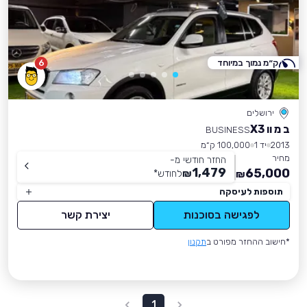
ק״מ נמוך במיוחד
6
ירושלים
ב מ וו X3
BUSINESS
2013
יד 1
100,000 ק״מ
מחיר
החזר חודשי מ-
1,479
65,000
₪
לחודש
*
₪
תוספות לעיסקה
לפגישה בסוכנות
יצירת קשר
*חישוב ההחזר מפורט ב
תקנון
1