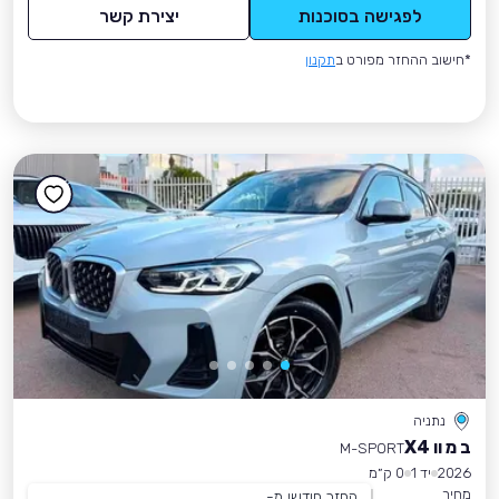
לפגישה בסוכנות
יצירת קשר
*חישוב ההחזר מפורט ב
תקנון
נתניה
ב מ וו X4
M-SPORT
2026
יד 1
0 ק״מ
מחיר
החזר חודשי מ-