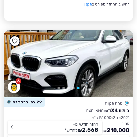
*חישוב ההחזר מפורט ב
תקנון
6
29 צפו ברכב זה
פתח תקווה
ב מ וו X4
EXE INNOVATI
2021
יד 2
81,000 ק״מ
מחיר
החזר חודשי מ-
2,568
218,000
₪
לחודש
*
₪