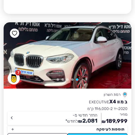
7
רמת השרון
ב מ וו X4
EXECUTIVE
2020
יד 2
196,000 ק״מ
מחיר
החזר חודשי מ-
2,081
189,999
₪
לחודש
*
₪
תוספות לעיסקה