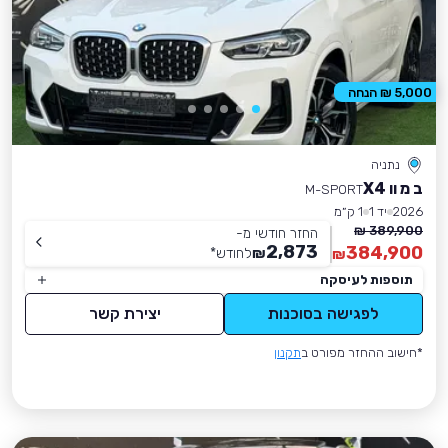
5,000 ₪ הנחה
נתניה
ב מ וו X4
M-SPORT
2026
יד 1
1 ק״מ
389,900 ₪
החזר חודשי מ-
2,873
384,900
₪
לחודש
*
₪
תוספות לעיסקה
לפגישה בסוכנות
יצירת קשר
*חישוב ההחזר מפורט ב
תקנון