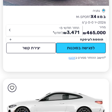
נתניה
ב מ וו X4
M-SPORT
2026
יד 0
0 ק״מ
מחיר
החזר חודשי מ-
3,471
465,000
₪
לחודש
*
₪
תוספות לעיסקה
לפגישה בסוכנות
יצירת קשר
*חישוב ההחזר מפורט ב
תקנון