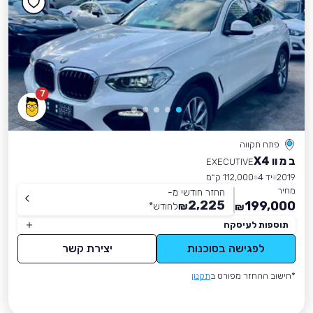
7
פתח תקווה
ב מ וו X4
EXECUTIVE
2019
יד 4
112,000 ק״מ
מחיר
החזר חודשי מ-
2,225
199,000
₪
לחודש
*
₪
תוספות לעיסקה
לפגישה בסוכנות
יצירת קשר
*חישוב ההחזר מפורט ב
תקנון