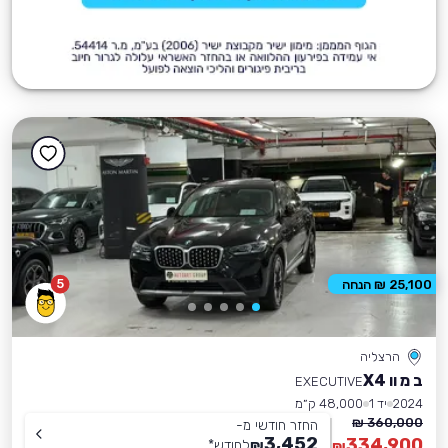
5
25,100 ₪ הנחה
הרצליה
ב מ וו X4
EXECUTIVE
2024
יד 1
48,000 ק״מ
360,000 ₪
החזר חודשי מ-
3,452
334,900
₪
לחודש
*
₪