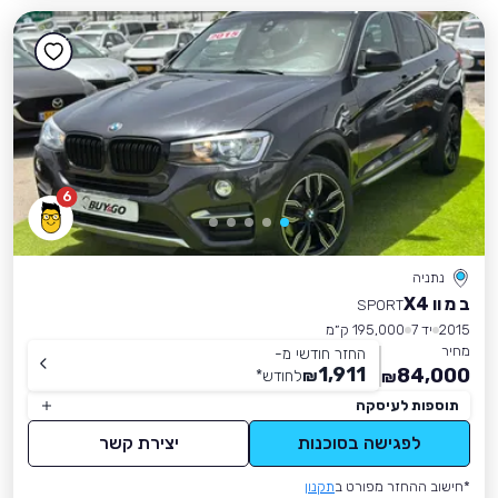
6
נתניה
ב מ וו X4
SPORT
2015
יד 7
195,000 ק״מ
מחיר
החזר חודשי מ-
1,911
84,000
₪
לחודש
*
₪
תוספות לעיסקה
לפגישה בסוכנות
יצירת קשר
*חישוב ההחזר מפורט ב
תקנון