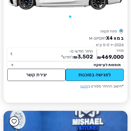
פתח תקווה
ב מ וו X4
M-SPORT
2026
יד 0
0 ק״מ
מחיר
החזר חודשי מ-
3,502
469,000
₪
לחודש
*
₪
תוספות לעיסקה
לפגישה בסוכנות
יצירת קשר
*חישוב ההחזר מפורט ב
תקנון