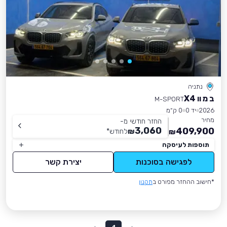
נתניה
ב מ וו X4
M-SPORT
2026
יד 0
0 ק״מ
מחיר
החזר חודשי מ-
3,060
409,900
₪
לחודש
*
₪
תוספות לעיסקה
לפגישה בסוכנות
יצירת קשר
*חישוב ההחזר מפורט ב
תקנון