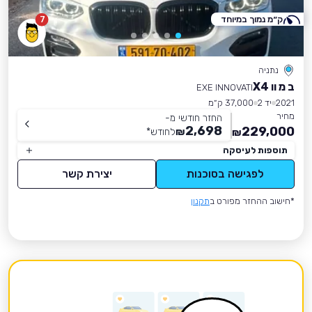
ק״מ נמוך במיוחד
7
נתניה
ב מ וו X4
EXE INNOVATI
2021
יד 2
37,000 ק״מ
מחיר
החזר חודשי מ-
2,698
229,000
₪
לחודש
*
₪
תוספות לעיסקה
לפגישה בסוכנות
יצירת קשר
*חישוב ההחזר מפורט ב
תקנון