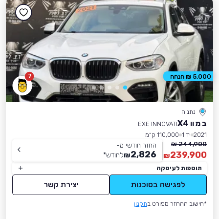
7
5,000 ₪ הנחה
נתניה
ב מ וו X4
EXE INNOVATI
2021
יד 1
110,000 ק״מ
244,900 ₪
החזר חודשי מ-
2,826
239,900
₪
לחודש
*
₪
תוספות לעיסקה
לפגישה בסוכנות
יצירת קשר
*חישוב ההחזר מפורט ב
תקנון