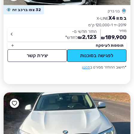
32 צפו ברכב זה
בני ברק
ב מ וו X4
X-LINE
2019
יד 1
120,000 ק״מ
מחיר
החזר חודשי מ-
2,123
189,900
₪
לחודש
*
₪
תוספות לעיסקה
לפגישה בסוכנות
יצירת קשר
*חישוב ההחזר מפורט ב
תקנון