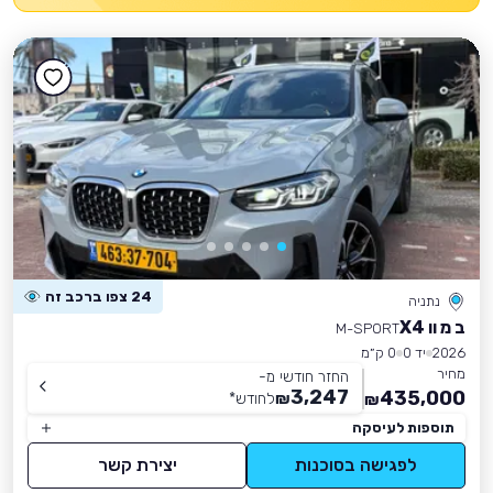
24 צפו ברכב זה
נתניה
ב מ וו X4
M-SPORT
2026
יד 0
0 ק״מ
מחיר
החזר חודשי מ-
3,247
435,000
₪
לחודש
*
₪
תוספות לעיסקה
לפגישה בסוכנות
יצירת קשר