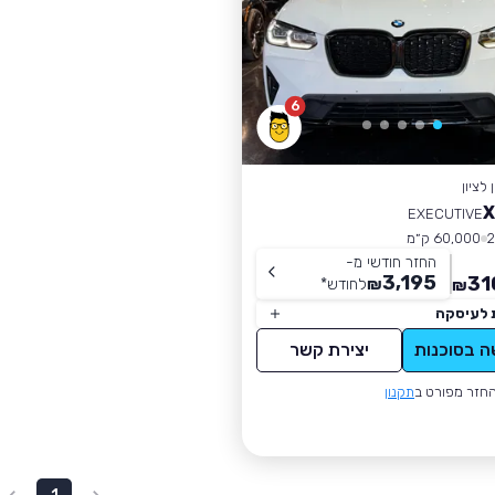
6
לציון
EXECUTIVE
60,000 ק״מ
החזר חודשי מ-
3,195
31
₪
לחודש
*
₪
 לעיסקה
ה בסוכנות
יצירת קשר
חזר מפורט ב
תקנון