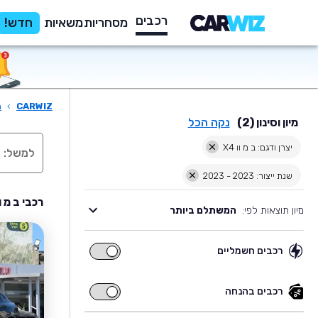
רכבים
מסחריות
משאיות
חדש!
CARWIZ
›
ר
מיון וסינון (2)
נקה הכל
יצרן ודגם: ב מ וו X4
שנת ייצור: 2023 - 2023
רכבי ב מ וו X4 יד שניה למכירה שנת 
מיון תוצאות לפי:
המשתלם ביותר
רכבים חשמליים
רכבים
חשמליים
רכבים בהנחה
רכבים
בהנחה