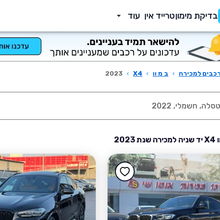
בדיקת מימון
טרייד אין
עוד
כבים למכירה
›
ב מ וו
›
X4
›
2023
2023