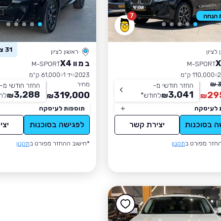
7
31 צפו ברכב זה
לציון
ראשון לציון
ב מ וו X4
M-SPORT
M-SPORT
110,000 ק״מ
2023
יד 1
61,000 ק״מ
3
מחיר
החזר חודשי מ-
החזר חודשי מ-
3,288
3,041
319,000
29
₪
לחודש
*
₪
לח
₪
₪
 לעיסקה
תוספות לעיסקה
ה בסוכנות
יצירת קשר
לפגישה בסוכנות
יצי
חזר מפורט ב
תקנון
*חישוב ההחזר מפורט ב
תקנון