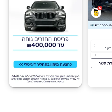
5
ודש
*
רת קשר