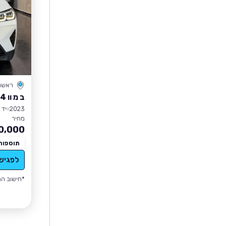
ראשון 
ב מ וו X4
2023
יד 2
מחיר
0,000
תוספות
לפגיש
*חישוב הה