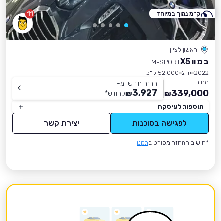
ק״מ נמוך במיוחד
11
ראשון לציון
ב מ וו X5
M-SPORT
2022
יד 2
52,000 ק״מ
מחיר
החזר חודשי מ-
3,927
339,000
₪
לחודש
*
₪
תוספות לעיסקה
לפגישה בסוכנות
יצירת קשר
*חישוב ההחזר מפורט ב
תקנון