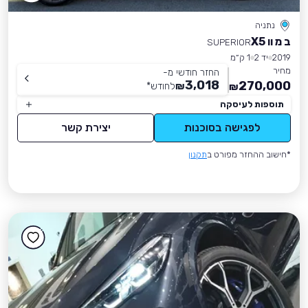
נתניה
ב מ וו X5
SUPERIOR
2019
יד 2
1 ק״מ
מחיר
החזר חודשי מ-
3,018
270,000
₪
לחודש
*
₪
תוספות לעיסקה
לפגישה בסוכנות
יצירת קשר
*חישוב ההחזר מפורט ב
תקנון