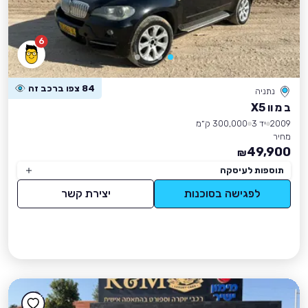
6
84 צפו ברכב זה
נתניה
ב מ וו X5
2009
יד 3
300,000 ק״מ
מחיר
49,900
₪
תוספות לעיסקה
לפגישה בסוכנות
יצירת קשר