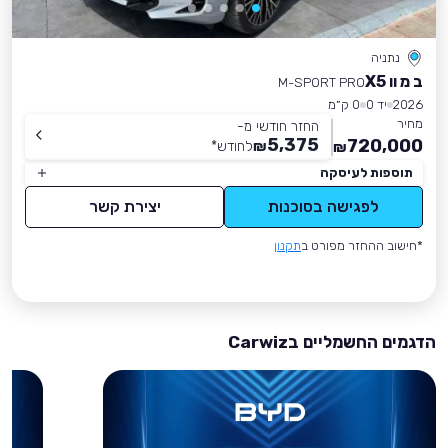
נתניה
ב מ וו X5
M-SPORT PRO
2026
יד 0
0 ק״מ
מחיר
החזר חודשי מ-
5,375
720,000
₪
לחודש
*
₪
תוספות לעיסקה
לפגישה בסוכנות
יצירת קשר
*חישוב ההחזר מפורט ב
תקנון
הדגמים החשמליים בCarwiz