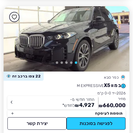
22 צפו ברכב זה
כפר סבא
ב מ וו X5
M EXPRESSIVE
2026
יד 0
0 ק״מ
מחיר
החזר חודשי מ-
4,927
660,000
₪
לחודש
*
₪
תוספות לעיסקה
לפגישה בסוכנות
יצירת קשר