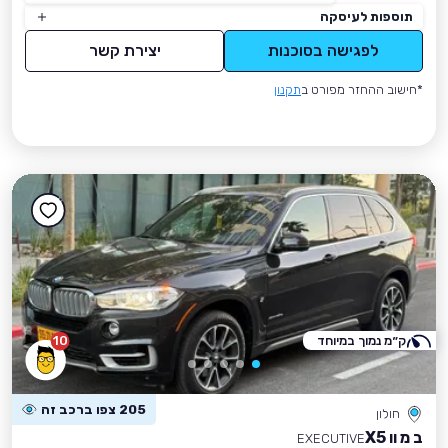
תוספות לעיסקה
לפגישה בסוכנות
יצירת קשר
*חישוב ההחזר מפורט ב
תקנון
ק״מ נמוך במיוחד
10
205 צפו ברכב זה
חולון
ב מ וו X5
EXECUTIVE