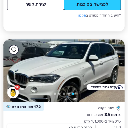
לפגישה בסוכנות
יצירת קשר
*חישוב ההחזר מפורט ב
תקנון
ק״מ נמוך במיוחד
10
172 צפו ברכב זה
פתח תקווה
ב מ וו X5
EXCLUSIVE
2018
יד 2
101,000 ק״מ
מחיר
החזר חודשי מ-