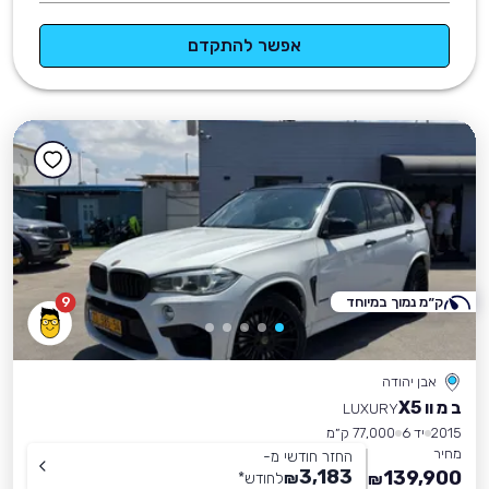
אפשר להתקדם
ק״מ נמוך במיוחד
9
אבן יהודה
ב מ וו X5
LUXURY
2015
יד 6
77,000 ק״מ
מחיר
החזר חודשי מ-
3,183
139,900
₪
לחודש
*
₪