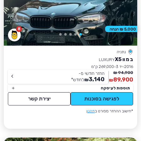
8
5,000 ₪ הנחה
נתניה
ב מ וו X5
LUXURY
2016
יד 3
269,000 ק״מ
94,900 ₪
החזר חודשי מ-
3,140
89,900
₪
לחודש
*
₪
תוספות לעיסקה
לפגישה בסוכנות
יצירת קשר
*חישוב ההחזר מפורט ב
תקנון