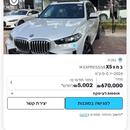
נתניה
ב מ וו X5
M EXPRESSIVE
2026
יד 0
0 ק״מ
מחיר
החזר חודשי מ-
5,002
670,000
₪
לחודש
*
₪
תוספות לעיסקה
לפגישה בסוכנות
יצירת קשר
*חישוב ההחזר מפורט ב
תקנון