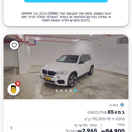
8
נתניה
ב מ וו X5
EXECUTIVE
2016
יד 10
170,000 ק״מ
מחיר
החזר חודשי מ-
2,965
84,900
₪
לחודש
*
₪