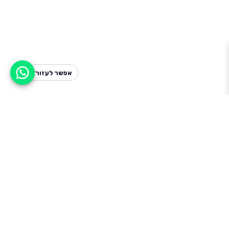
אפשר לעזור?
למעלה
רכבים
מי אנחנו
סננים מומלצים
מסחריות
מגזין
תקנון
משאיות
אינדקס סוכנויות
נגישות