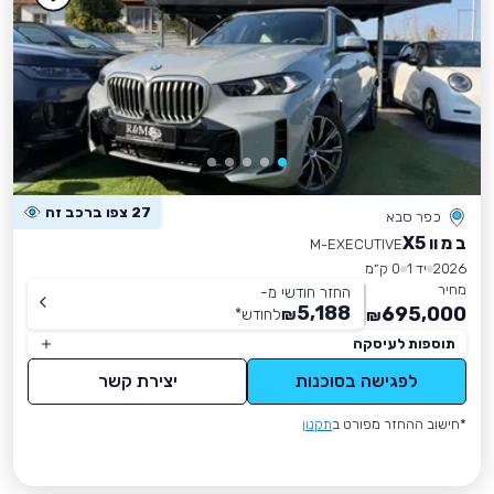
27 צפו ברכב זה
כפר סבא
ב מ וו X5
M-EXECUTIVE
2026
יד 1
0 ק״מ
מחיר
החזר חודשי מ-
5,188
695,000
₪
לחודש
*
₪
תוספות לעיסקה
לפגישה בסוכנות
יצירת קשר
*חישוב ההחזר מפורט ב
תקנון