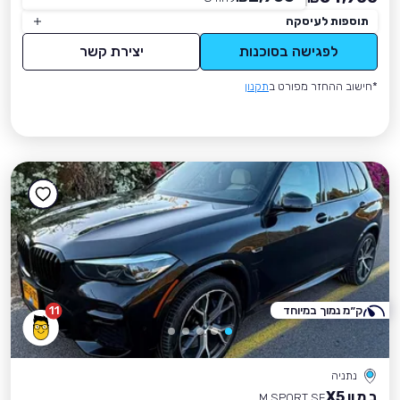
תוספות לעיסקה
לפגישה בסוכנות
יצירת קשר
*חישוב ההחזר מפורט ב
תקנון
ק״מ נמוך במיוחד
11
נתניה
ב מ וו X5
M SPORT SE