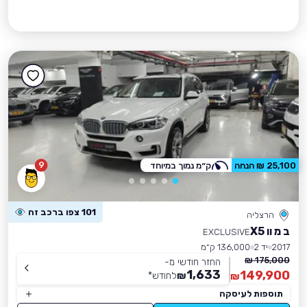
9
25,100 ₪ הנחה
ק״מ נמוך במיוחד
101 צפו ברכב זה
הרצליה
ב מ וו X5
EXCLUSIVE
2017
יד 2
136,000 ק״מ
175,000 ₪
החזר חודשי מ-
1,633
149,900
₪
לחודש
*
₪
תוספות לעיסקה