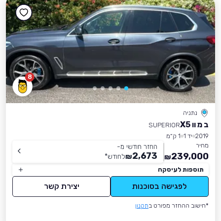
8
נתניה
ב מ וו X5
SUPERIOR
2019
יד 1
1 ק״מ
מחיר
החזר חודשי מ-
2,673
239,000
₪
לחודש
*
₪
תוספות לעיסקה
לפגישה בסוכנות
יצירת קשר
*חישוב ההחזר מפורט ב
תקנון