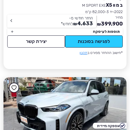
ב מ וו X5
M SPORT EXE
2022
יד 3
82,000 ק״מ
מחיר
החזר חודשי מ-
4,633
399,900
₪
לחודש
*
₪
תוספות לעיסקה
לפגישה בסוכנות
יצירת קשר
*חישוב ההחזר מפורט ב
תקנון
אספקה מיידית