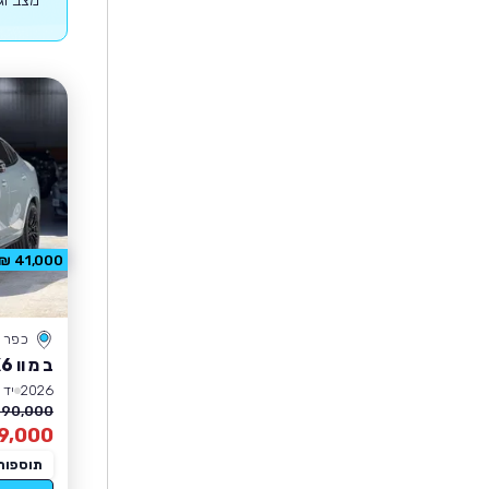
41,000 ₪ הנחה
כפר 
ב מ וו X6
2026
יד 0
90,000 ₪
9,000
תוספות