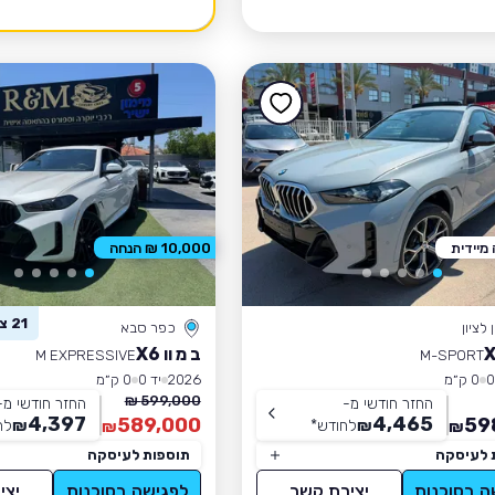
מיידית
10,000 ₪ הנחה
21 צפו ברכב זה
לציון
כפר סבא
ב מ וו X6
M EXPRESSIVE
M-SPORT
0 ק״מ
2026
יד 0
0 ק״מ
599,000 ₪
החזר חודשי מ-
החזר חודשי מ-
4,397
4,465
589,000
59
₪
לחודש
*
₪
לח
₪
₪
 לעיסקה
תוספות לעיסקה
ה בסוכנות
יצירת קשר
לפגישה בסוכנות
יצי