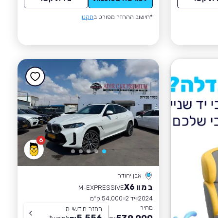
*חישוב ההחזר מפורט ב
תקנון
6
אבן יהודה
ב מ וו X6
M-EXPRESSIVE
2024
יד 2
54,000 ק״מ
מחיר
החזר חודשי מ-