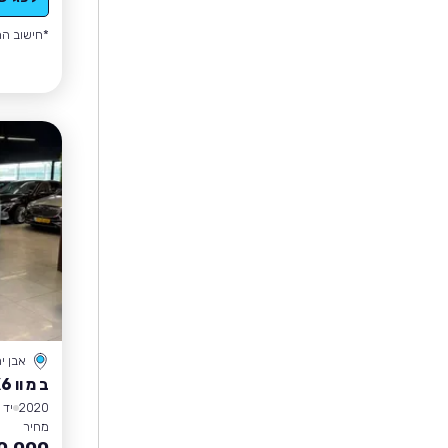
*חישוב הה
אבן י
ב מ וו X6
2020
יד 3
מחיר