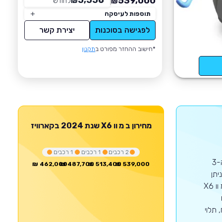
5,556
539,000
₪
לחודש
*
₪
תוספות לעיסקה
לפגישה בסוכנות
יצירת קשר
*חישוב ההחזר מפורט ב
תקנון
מחירון
ב מ וו
X6
שנת 2024
בקארוויז
2
רכבים
1
רכבים
1
רכבים
דגם זה של ב מ וו הושק בשנת 2020 ושווק עד שנת 2024 באותה צורה.זהו הדור ה-3
462,000 ₪
487,700 ₪
513,400 ₪
539,000 ₪
וע 2,993 סמ'ק המפיק 298 כ'ס.ניתן
למצוא את הדגם רק במרכב פנאי-שטח.נכון להיום נוסעים על הכביש 251 רכבי ב מ וו X6
יום
למכירה מדגם זה במחיר שבין 462,000 ₪ - 520,000 ₪, תלוי