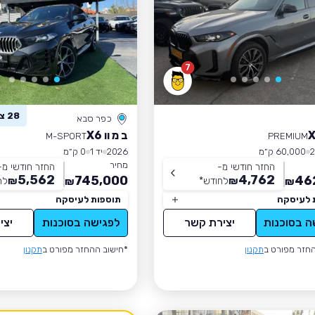
7
28 צפו ברכב זה
כפר סבא
ב מ וו X6
M-SPORT
PREMIUM
60,000 ק״מ
2026
יד 1
0 ק״מ
מחיר
החזר חודשי מ-
החזר חודשי מ-
5,562
4,762
745,000
46
₪
לחודש
*
₪
לח
₪
₪
 לעיסקה
תוספות לעיסקה
ה בסוכנות
יצירת קשר
לפגישה בסוכנות
יצי
חזר מפורט ב
תקנון
*חישוב ההחזר מפורט ב
תקנון