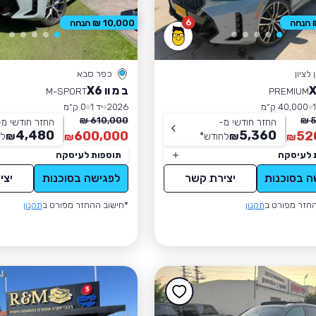
6
10,000 ₪ הנחה
לציון
כפר סבא
ב מ וו X6
M-SPORT
PREMIUM
40,000 ק״מ
2026
יד 1
0 ק״מ
610,000 ₪
5
החזר חודשי מ-
החזר חודשי מ-
4,480
5,360
600,000
52
₪
לחודש
*
₪
לח
₪
₪
 לעיסקה
תוספות לעיסקה
ה בסוכנות
יצירת קשר
לפגישה בסוכנות
יצי
חזר מפורט ב
תקנון
*חישוב ההחזר מפורט ב
תקנון