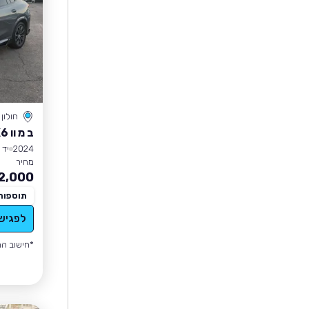
חולון
ב מ וו X6
2024
יד 2
מחיר
2,000
תוספות
לפגיש
*חישוב הה