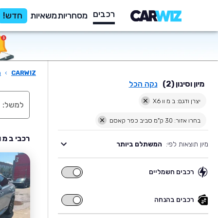
רכבים
מסחריות
משאיות
חדש!
CARWIZ
›
ר
מיון וסינון (2)
נקה הכל
יצרן ודגם: ב מ וו X6
בחרו אזור: 30 ק"מ סביב כפר קאסם
רכבי ב מ וו X6 יד שניה למכירה בסביבת כפר
מיון תוצאות לפי:
המשתלם ביותר
רכבים חשמליים
רכבים
חשמליים
רכבים בהנחה
רכבים
בהנחה