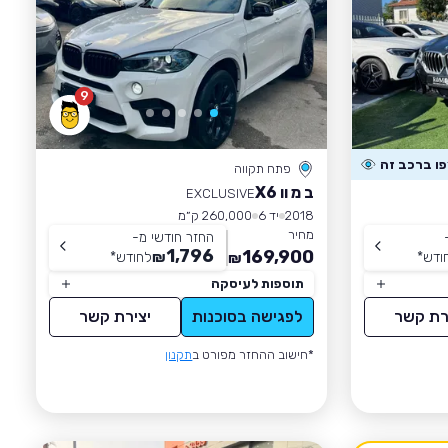
9
פתח תקווה
ב מ וו X6
EXCLUSIVE
2018
יד 6
260,000 ק״מ
מחיר
החזר חודשי מ-
1,796
169,900
ודש
*
₪
לחודש
*
₪
תוספות לעיסקה
רת קשר
לפגישה בסוכנות
יצירת קשר
*חישוב ההחזר מפורט ב
תקנון