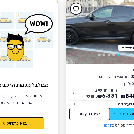
מיידית
M PERFORMANCE
0 ק״מ
מבולבל מכמות הרכבי
החזר חודשי מ-
6,331
84
אנחנו כאן כדי לעזור לך
₪
לחודש
*
₪
את הרכב הבא של
 לעיסקה
ה בסוכנות
יצירת קשר
בוא נתחיל >
חזר מפורט ב
תקנון