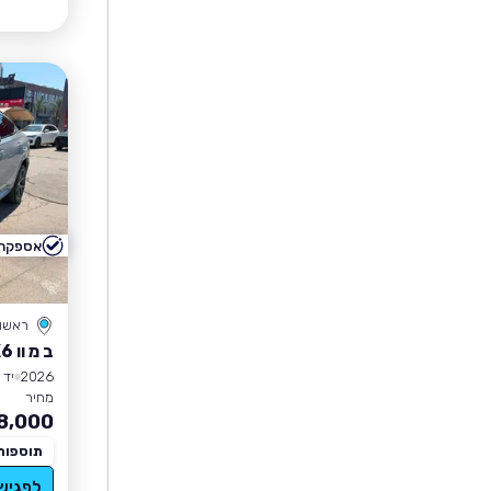
אספקה 
ראשון 
ב מ וו X6
2026
יד 0
מחיר
8,000
תוספות
לפגיש