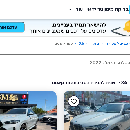
בדיקת מימון
טרייד אין
עוד
כבים למכירה
›
ב מ וו
›
X6
›
כפר קאסם
 קאסם