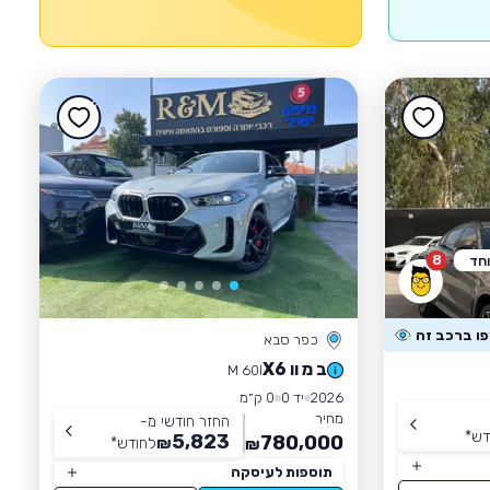
8
וחד
כפר סבא
ב מ וו X6
M 60I
2026
יד 0
0 ק״מ
מחיר
החזר חודשי מ-
דש
*
5,823
780,000
₪
לחודש
*
₪
תוספות לעיסקה