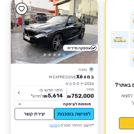
אספקה מיידית
נתניה
ב מ וו X6
M EXPRESSIVE
2026
יד 0
0 ק״מ
ם באתר?
מחיר
החזר חודשי מ-
5,614
 למצוא
752,000
₪
לחודש
*
₪
ך
תוספות לעיסקה
לפגישה בסוכנות
יצירת קשר
*חישוב ההחזר מפורט ב
תקנון