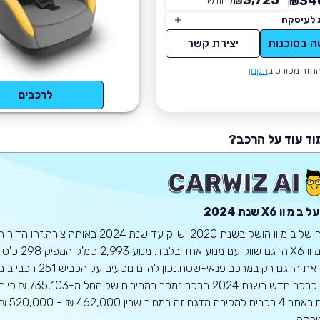
3,725
34
₪
לחודש
*
₪
 לעיסקה
ה בסוכנות
יצירת קשר
חזר מפורט ב
תקנון
לרכבים
וד עוד על הרכב?
על
ב מ וו
X6
שנת 2024
של ב מ וו X6.הדגם שווק עם מנוע אחד בלבד. מנ
2024.כרכב חדש בשנת 2024 הרכב נמכר במחירים של החל מ-735,103 ₪.כ
עומדים באתר 4 רכבים 
ירסה.