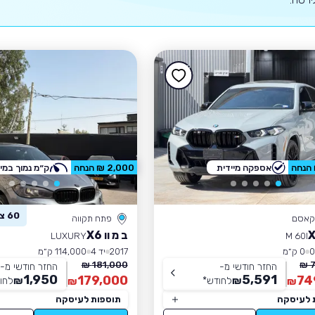
אספקה מיידית
2,000 ₪ הנחה
ק״מ נמוך במי
60 צפו ברכב זה
קאסם
פתח תקווה
ב מ וו X6
LUXURY
M 60I
0 ק״מ
2017
יד 4
114,000 ק״מ
181,000 ₪
7
החזר חודשי מ-
החזר חודשי מ-
1,950
5,591
179,000
74
₪
לחודש
*
₪
לחו
₪
₪
 לעיסקה
תוספות לעיסקה