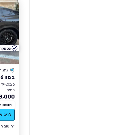
אספקה 
נתניה
ב מ וו X6
2026
יד 0
מחיר
8,000
תוספות
לפגיש
*חישוב הה