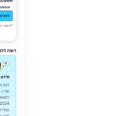
0,000
תוספות
לפגיש
*חישוב הה
רוצה ללמ
מידע 
מצב וג