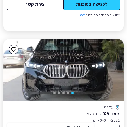
לפגישה בסוכנות
יצירת קשר
*חישוב ההחזר מפורט ב
תקנון
עפולה
ב מ וו X6
M-SPORT
2026
יד 0
0 ק״מ
מחיר
החזר חודשי מ-