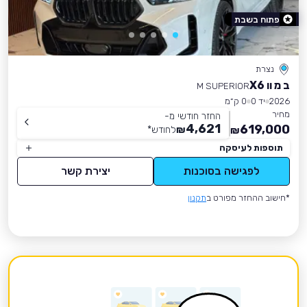
פתוח בשבת
נצרת
ב מ וו X6
M SUPERIOR
2026
יד 0
0 ק״מ
מחיר
החזר חודשי מ-
4,621
619,000
₪
לחודש
*
₪
תוספות לעיסקה
לפגישה בסוכנות
יצירת קשר
*חישוב ההחזר מפורט ב
תקנון