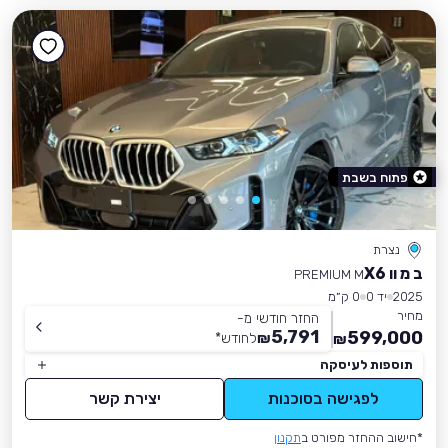
פתוח בשבת
נצרת
ב מ וו X6
PREMIUM M
2025
יד 0
0 ק״מ
מחיר
החזר חודשי מ-
5,791
599,000
₪
לחודש
*
₪
תוספות לעיסקה
לפגישה בסוכנות
יצירת קשר
*חישוב ההחזר מפורט ב
תקנון