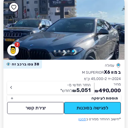
7
38 צפו ברכב זה
עפולה
ב מ וו X6
M SUPERIOR
2024
יד 2
45,000 ק״מ
מחיר
החזר חודשי מ-
5,051
490,000
₪
לחודש
*
₪
תוספות לעיסקה
לפגישה בסוכנות
יצירת קשר
*חישוב ההחזר מפורט ב
תקנון