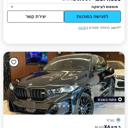
תוספות לעיסקה
לפגישה בסוכנות
יצירת קשר
*חישוב ההחזר מפורט ב
תקנון
פתוח בשבת
נצרת
ב מ וו X6
M 60I