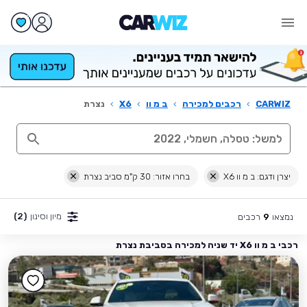
CARWIZ
›
רכבים למכירה
›
ב מ וו
›
X6
›
נצרת
יצרן ודגם: ב מ וו X6
בחרו אזור: 30 ק"מ סביב נצרת
מיון וסינון
(2)
נמצאו
רכבים
9
רכבי ב מ וו X6 יד שניה למכירה בסביבת נצרת