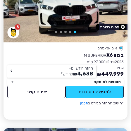
8
פתוח בשבת
אום אל-פחם
ב מ וו X6
M SUPERIOR
2023
יד 2
97,000 ק״מ
מחיר
החזר חודשי מ-
4,638
449,999
₪
לחודש
*
₪
תוספות לעיסקה
לפגישה בסוכנות
יצירת קשר
*חישוב ההחזר מפורט ב
תקנון