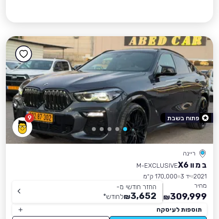
9
פתוח בשבת
ריינה
ב מ וו X6
M-EXCLUSIVE
2021
יד 3
170,000 ק״מ
מחיר
החזר חודשי מ-
3,652
309,999
₪
לחודש
*
₪
תוספות לעיסקה