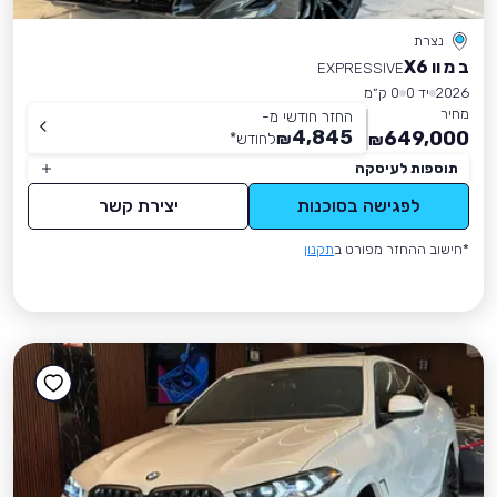
נצרת
ב מ וו X6
EXPRESSIVE
2026
יד 0
0 ק״מ
מחיר
החזר חודשי מ-
4,845
649,000
₪
לחודש
*
₪
תוספות לעיסקה
לפגישה בסוכנות
יצירת קשר
*חישוב ההחזר מפורט ב
תקנון