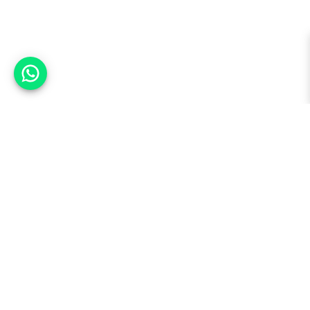
אפשר לעזור?
למעלה
רכבים
מי אנחנו
סננים מומלצים
מסחריות
מגזין
תקנון
משאיות
אינדקס סוכנויות
נגישות
בדיקת מימון
שאלות ותשובות
מדיניות פרטיות