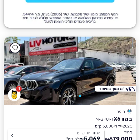
ק״מ נמוך במיוחד
1
חיפה
ב מ וו X6
M-SPORT
2026
יד 1
3,000 ק״מ
מחיר
החזר חודשי מ-
5,069
679,000
₪
לחודש
*
₪