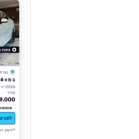
פתוח 
נצרת
ב מ וו X6
2026
יד 0
מחיר
9,000
תוספות
לפגיש
*חישוב הה