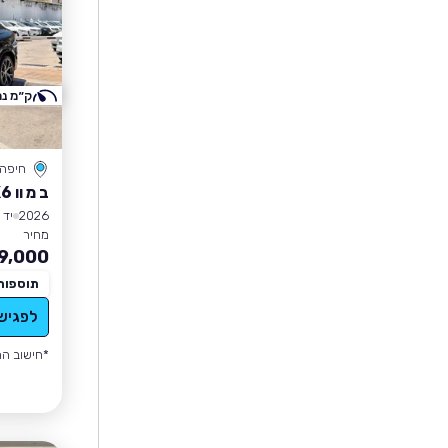
ק״מ נמ
חיפה
ב מ וו X6
2026
יד 1
מחיר
9,000
תוספות
לפגיש
*חישוב הה