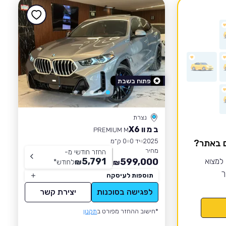
פתוח בשבת
נצרת
ב מ וו X6
PREMIUM M
2025
יד 0
0 ק״מ
ם באתר?
מחיר
החזר חודשי מ-
5,791
 למצוא
599,000
₪
לחודש
*
₪
ך
תוספות לעיסקה
לפגישה בסוכנות
יצירת קשר
*חישוב ההחזר מפורט ב
תקנון