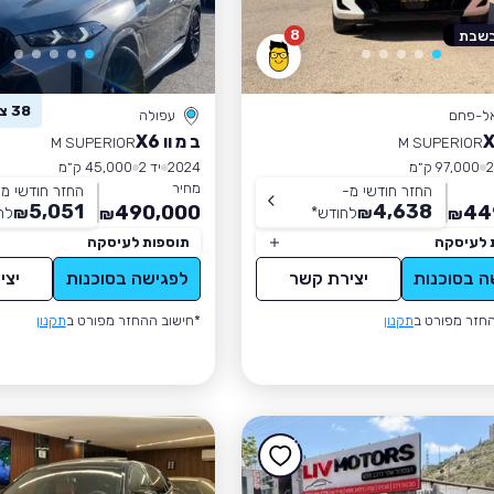
8
בשבת
38 צפו ברכב זה
אל-פחם
עפולה
ב מ וו X6
M SUPERIOR
M SUPERIOR
97,000 ק״מ
2024
יד 2
45,000 ק״מ
מחיר
החזר חודשי מ-
החזר חודשי מ
5,051
4,638
490,000
44
₪
לחודש
*
₪
לח
₪
₪
 לעיסקה
תוספות לעיסקה
ה בסוכנות
יצירת קשר
לפגישה בסוכנות
יצי
חזר מפורט ב
תקנון
*חישוב ההחזר מפורט ב
תקנון