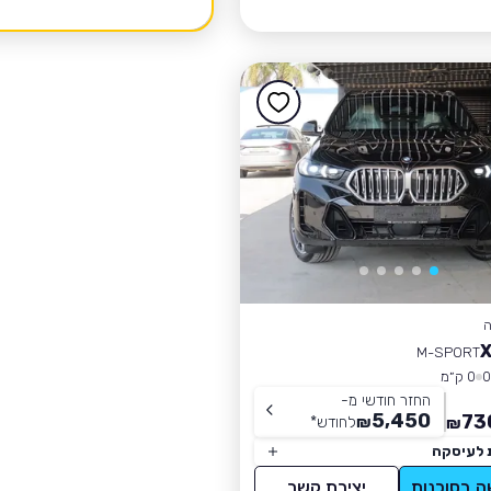
ה
M-SPORT
0 ק״מ
החזר חודשי מ-
5,450
73
₪
לחודש
*
₪
 לעיסקה
ה בסוכנות
יצירת קשר