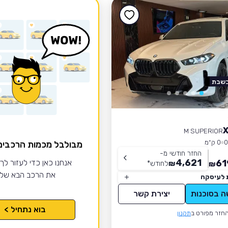
בשבת
M SUPERIOR
0 ק״מ
מבולבל מכמות הרכבי
החזר חודשי מ-
4,621
61
אנחנו כאן כדי לעזור לך
₪
לחודש
*
₪
את הרכב הבא של
 לעיסקה
ה בסוכנות
יצירת קשר
בוא נתחיל >
חזר מפורט ב
תקנון