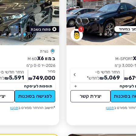
וך במיוחד
1
פתוח בשבת
נצרת
ב מ וו X6
M 60I
M-SPORT
3,000 ק״מ
2026
יד 0
0 ק״מ
מחיר
החזר חודשי מ-
החזר חודשי מ-
5,591
5,069
749,000
67
₪
לחודש
*
₪
לחו
₪
₪
 לעיסקה
תוספות לעיסקה
ה בסוכנות
יצירת קשר
לפגישה בסוכנות
יצי
חזר מפורט ב
תקנון
*חישוב ההחזר מפורט ב
תקנון