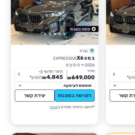
פתוח בשבת
נצרת
ב מ וו X6
EXPRESSIVE
2026
יד 0
0 ק״מ
מחיר
החזר חודשי מ-
4,845
649,000
דש
*
₪
לחודש
*
₪
תוספות לעיסקה
רת קשר
לפגישה בסוכנות
יצירת קשר
*חישוב ההחזר מפורט ב
תקנון