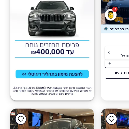
7
-
ודש
*
רת קשר