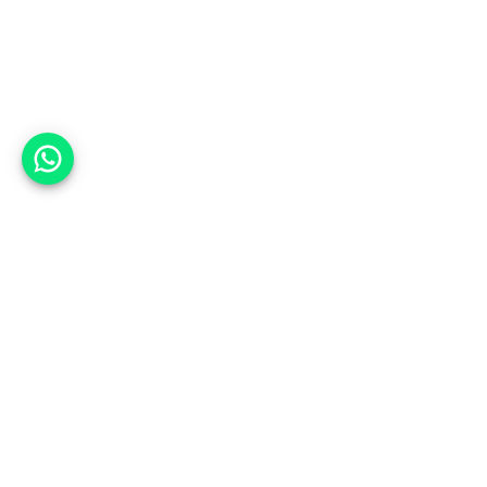
אפשר לעזור?
אנחנו ב-CARWIZ נעזור לך
להתחדש בקלות ובנוחות ברכב יד
שנייה בהתאמה אישית מתוך אלפי
רכבים וממאות סוכנויות רכב מובילות
באמצעות ממשק חדשני וידידותי
שפיתחנו, ובעזרת האלגוריתם החכם