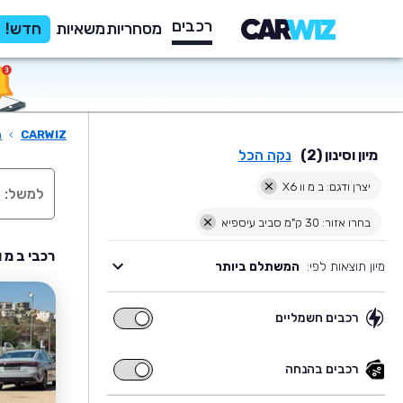
רכבים
מסחריות
משאיות
חדש!
CARWIZ
›
ר
מיון וסינון (2)
נקה הכל
יצרן ודגם: ב מ וו X6
בחרו אזור: 30 ק"מ סביב עיספיא
רכבי ב מ וו X6 יד שניה למכירה בסביבת ע
מיון תוצאות לפי:
המשתלם ביותר
רכבים חשמליים
רכבים
חשמליים
רכבים בהנחה
רכבים
בהנחה