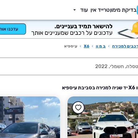
בדיקת מימון
טרייד אין
עוד
כבים למכירה
›
ב מ וו
›
X6
›
עיספיא
יספיא