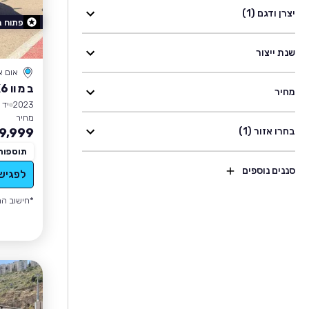
יצרן ודגם (1)
פתוח 
שנת ייצור
אום 
ב מ וו X6
מחיר
2023
יד 2
מחיר
בחרו אזור (1)
9,999
תוספות
סננים נוספים
לפגיש
*חישוב הה