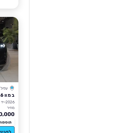
עפול
ב מ וו X6
2026
יד 0
מחיר
0,000
תוספות
לפגיש