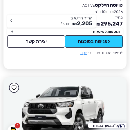
טויוטה היילקס
ACTIVE
2026
יד 1
10 ק״מ
מחיר
החזר חודשי מ-
2,205
295,247
₪
לחודש
*
₪
תוספות לעיסקה
לפגישה בסוכנות
יצירת קשר
*חישוב ההחזר מפורט ב
תקנון
ק״מ נמוך במיוחד
1