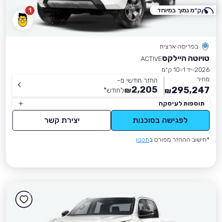
ק״מ נמוך במיוחד
1
בפריסה ארצית
טויוטה היילקס
ACTIVE
2026
יד 1
10 ק״מ
מחיר
החזר חודשי מ-
2,205
295,247
₪
לחודש
*
₪
תוספות לעיסקה
לפגישה בסוכנות
יצירת קשר
*חישוב ההחזר מפורט ב
תקנון