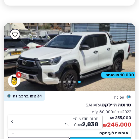
6
10,000 ₪ הנחה
31 צפו ברכב זה
עפולה
טויוטה היילקס
SAHARA
2022
יד 1
80,000 ק״מ
255,000 ₪
החזר חודשי מ-
2,838
245,000
₪
לחודש
*
₪
תוספות לעיסקה