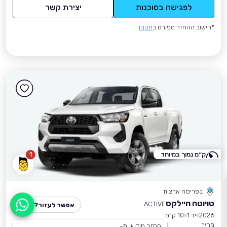
לפגישה בסוכנות
יצירת קשר
*חישוב ההחזר מפורט ב
תקנון
ק״מ נמוך במיוחד
1
בפריסה ארצית
טויוטה היילקס
ACTIVE
אפשר לעזור?
2026
יד 1
10 ק״מ
מחיר
החזר חודשי מ-