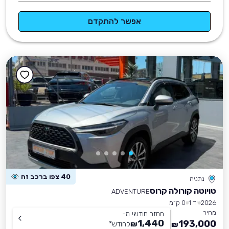
אפשר להתקדם
40 צפו ברכב זה
נתניה
טויוטה קורולה קרוס
ADVENTURE
2026
יד 1
0 ק״מ
מחיר
החזר חודשי מ-
1,440
193,000
₪
לחודש
*
₪