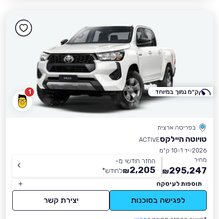
ק״מ נמוך במיוחד
1
בפריסה ארצית
טויוטה היילקס
ACTIVE
2026
יד 1
10 ק״מ
מחיר
החזר חודשי מ-
2,205
295,247
₪
לחודש
*
₪
תוספות לעיסקה
לפגישה בסוכנות
יצירת קשר