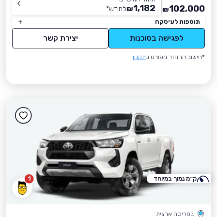
1,182
102,000
₪
לחודש
*
₪
תוספות לעיסקה
לפגישה בסוכנות
יצירת קשר
*חישוב ההחזר מפורט ב
תקנון
ק״מ נמוך במיוחד
1
בפריסה ארצית