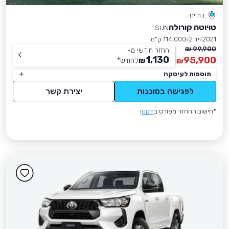
בת ים
טויוטה קורולה
SUN
2021
יד 2
114,000 ק״מ
99,900 ₪
החזר חודשי מ-
1,130
95,900
₪
לחודש
*
₪
תוספות לעיסקה
לפגישה בסוכנות
יצירת קשר
*חישוב ההחזר מפורט ב
תקנון