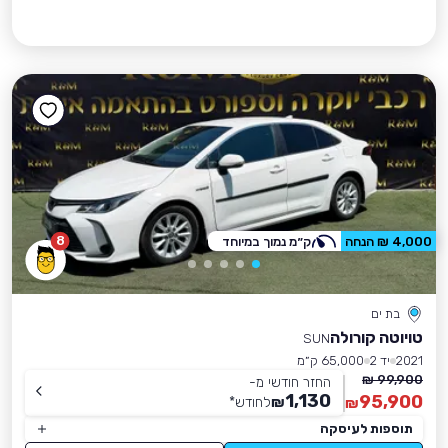
8
4,000 ₪ הנחה
ק״מ נמוך במיוחד
בת ים
טויוטה קורולה
SUN
2021
יד 2
65,000 ק״מ
99,900 ₪
החזר חודשי מ-
1,130
95,900
₪
לחודש
*
₪
תוספות לעיסקה