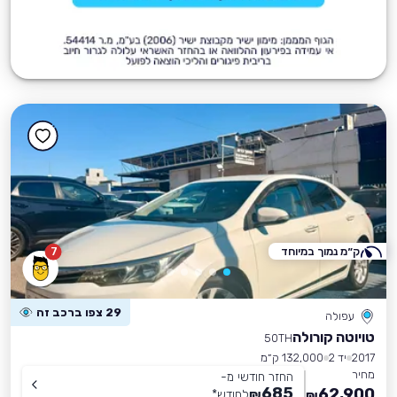
ק״מ נמוך במיוחד
7
29 צפו ברכב זה
עפולה
טויוטה קורולה
50TH
2017
יד 2
132,000 ק״מ
מחיר
החזר חודשי מ-
685
62,900
₪
לחודש
*
₪