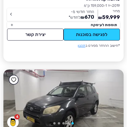
2019
יד 1
159,000 ק״מ
מחיר
החזר חודשי מ-
670
59,999
₪
לחודש
*
₪
תוספות לעיסקה
לפגישה בסוכנות
יצירת קשר
*חישוב ההחזר מפורט ב
תקנון
4