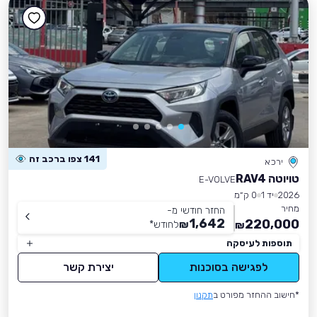
141 צפו ברכב זה
ירכא
טויוטה RAV4
E-VOLVE
2026
יד 1
0 ק״מ
מחיר
החזר חודשי מ-
1,642
220,000
₪
לחודש
*
₪
תוספות לעיסקה
לפגישה בסוכנות
יצירת קשר
*חישוב ההחזר מפורט ב
תקנון