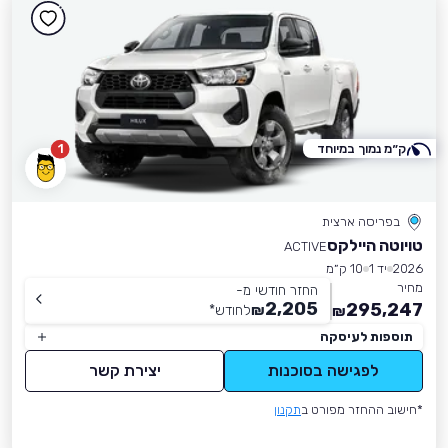
ק״מ נמוך במיוחד
1
בפריסה ארצית
טויוטה היילקס
ACTIVE
2026
יד 1
10 ק״מ
מחיר
החזר חודשי מ-
2,205
295,247
₪
לחודש
*
₪
תוספות לעיסקה
לפגישה בסוכנות
יצירת קשר
*חישוב ההחזר מפורט ב
תקנון