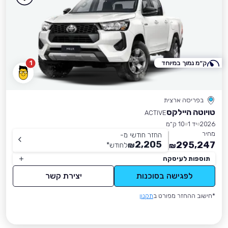
ק״מ נמוך במיוחד
1
בפריסה ארצית
טויוטה היילקס
ACTIVE
2026
יד 1
10 ק״מ
מחיר
החזר חודשי מ-
2,205
295,247
₪
לחודש
*
₪
תוספות לעיסקה
לפגישה בסוכנות
יצירת קשר
*חישוב ההחזר מפורט ב
תקנון