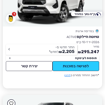
ק״מ נמוך במיוחד
1
בפריסה ארצית
טויוטה היילקס
ACTIVE
2026
יד 1
10 ק״מ
מחיר
החזר חודשי מ-
2,205
295,247
₪
לחודש
*
₪
תוספות לעיסקה
לפגישה בסוכנות
יצירת קשר
*חישוב ההחזר מפורט ב
תקנון