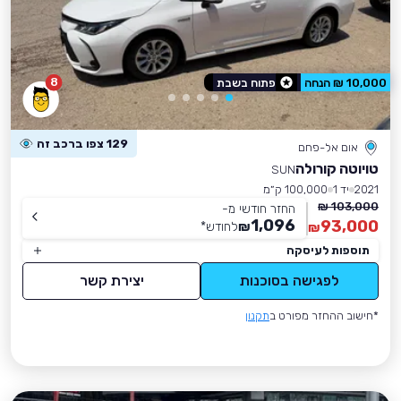
8
10,000 ₪ הנחה
פתוח בשבת
129 צפו ברכב זה
אום אל-פחם
טויוטה קורולה
SUN
2021
יד 1
100,000 ק״מ
103,000 ₪
החזר חודשי מ-
1,096
93,000
₪
לחודש
*
₪
תוספות לעיסקה
לפגישה בסוכנות
יצירת קשר
*חישוב ההחזר מפורט ב
תקנון