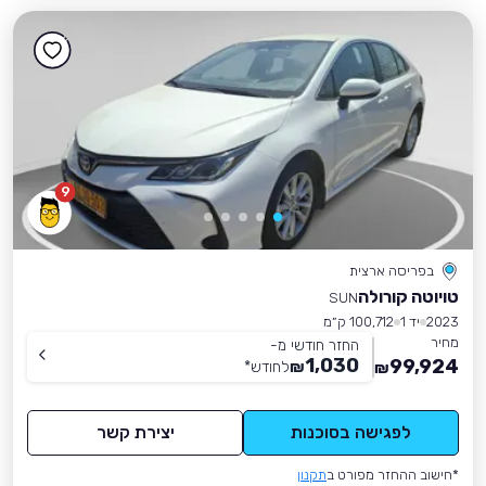
9
בפריסה ארצית
טויוטה קורולה
SUN
2023
יד 1
100,712 ק״מ
מחיר
החזר חודשי מ-
1,030
99,924
₪
לחודש
*
₪
לפגישה בסוכנות
יצירת קשר
*חישוב ההחזר מפורט ב
תקנון