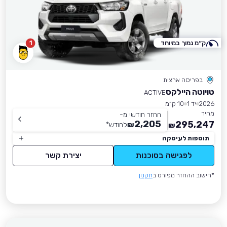
ק״מ נמוך במיוחד
1
בפריסה ארצית
טויוטה היילקס
ACTIVE
2026
יד 1
10 ק״מ
מחיר
החזר חודשי מ-
2,205
295,247
₪
לחודש
*
₪
תוספות לעיסקה
לפגישה בסוכנות
יצירת קשר
*חישוב ההחזר מפורט ב
תקנון