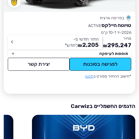
בפריסה ארצית
טויוטה היילקס
ACTIVE
2026
יד 1
10 ק״מ
מחיר
החזר חודשי מ-
2,205
295,247
₪
לחודש
*
₪
תוספות לעיסקה
לפגישה בסוכנות
יצירת קשר
*חישוב ההחזר מפורט ב
תקנון
הדגמים החשמליים בCarwiz