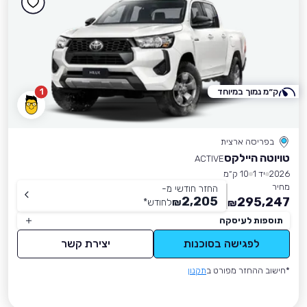
ק״מ נמוך במיוחד
1
בפריסה ארצית
טויוטה היילקס
ACTIVE
2026
יד 1
10 ק״מ
מחיר
החזר חודשי מ-
2,205
295,247
₪
לחודש
*
₪
תוספות לעיסקה
לפגישה בסוכנות
יצירת קשר
*חישוב ההחזר מפורט ב
תקנון