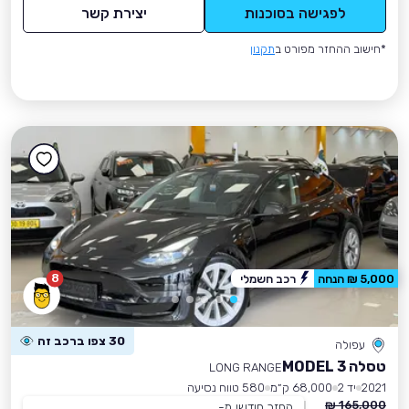
לפגישה בסוכנות
יצירת קשר
*חישוב ההחזר מפורט ב
תקנון
8
5,000 ₪ הנחה
רכב חשמלי
30 צפו ברכב זה
עפולה
טסלה MODEL 3
LONG RANGE
2021
יד 2
68,000 ק״מ
580 טווח נסיעה
165,000 ₪
החזר חודשי מ-