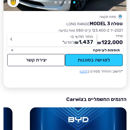
פתח תקווה
טסלה MODEL 3
LONG RANGE
2021
יד 2
123,400 ק״מ
580 טווח נסיעה
מחיר
החזר חודשי מ-
1,437
122,000
₪
לחודש
*
₪
תוספות לעיסקה
לפגישה בסוכנות
יצירת קשר
*חישוב ההחזר מפורט ב
תקנון
הדגמים החשמליים בCarwiz