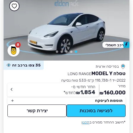
8
רכב חשמלי
35 צפו ברכב זה
בפריסה ארצית
טסלה MODEL Y
LONG RANGE
2022
יד 1
118,738 ק״מ
533 טווח נסיעה
מחיר
החזר חודשי מ-
1,854
160,000
₪
לחודש
*
₪
תוספות לעיסקה
לפגישה בסוכנות
יצירת קשר
*חישוב ההחזר מפורט ב
תקנון