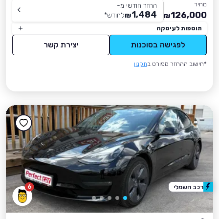
מחיר
החזר חודשי מ-
1,484
126,000
₪
לחודש
*
₪
תוספות לעיסקה
לפגישה בסוכנות
יצירת קשר
*חישוב ההחזר מפורט ב
תקנון
6
רכב חשמלי