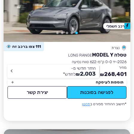
רכב חשמלי
111 צפו ברכב זה
נצרת
טסלה MODEL Y
LONG RANGE
2026
יד 0
0 ק״מ
622 טווח נסיעה
מחיר
החזר חודשי מ-
2,003
268,401
₪
לחודש
*
₪
תוספות לעיסקה
לפגישה בסוכנות
יצירת קשר
*חישוב ההחזר מפורט ב
תקנון