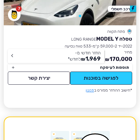
7
רכב חשמלי
פתח תקווה
טסלה MODEL Y
LONG RANGE
2022
יד 2
59,000 ק״מ
533 טווח נסיעה
מחיר
החזר חודשי מ-
1,969
170,000
₪
לחודש
*
₪
תוספות לעיסקה
לפגישה בסוכנות
יצירת קשר
*חישוב ההחזר מפורט ב
תקנון