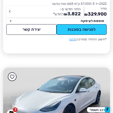
2022
יד 3
57,000 ק״מ
663 טווח נסיעה
מחיר
החזר חודשי מ-
3,822
329,900
₪
לחודש
*
₪
תוספות לעיסקה
לפגישה בסוכנות
יצירת קשר
*חישוב ההחזר מפורט ב
תקנון
7
רכב חשמלי