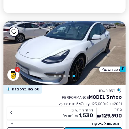
7
רכב חשמלי
30 צפו ברכב זה
רמת השרון
טסלה MODEL 3
PERFORMANCE
2021
יד 2
123,000 ק״מ
567 טווח נסיעה
מחיר
החזר חודשי מ-
1,530
129,900
₪
לחודש
*
₪
תוספות לעיסקה