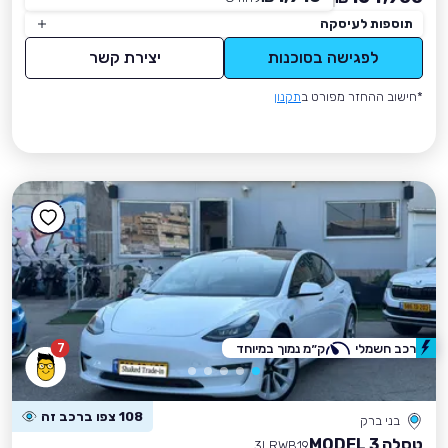
תוספות לעיסקה
לפגישה בסוכנות
יצירת קשר
*חישוב ההחזר מפורט ב
תקנון
7
רכב חשמלי
ק״מ נמוך במיוחד
108 צפו ברכב זה
בני ברק
טסלה MODEL 3
3LRWB19