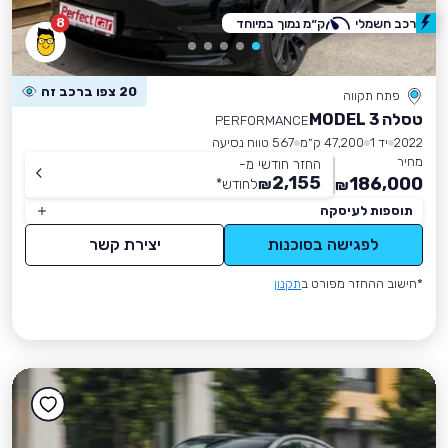
8
רכב חשמלי
ק״מ נמוך במיוחד
20 צפו ברכב זה
פתח תקווה
טסלה MODEL 3
PERFORMANCE
2022
יד 1
47,200 ק״מ
567 טווח נסיעה
מחיר
החזר חודשי מ-
2,155
186,000
₪
לחודש
*
₪
תוספות לעיסקה
לפגישה בסוכנות
יצירת קשר
*חישוב ההחזר מפורט ב
תקנון