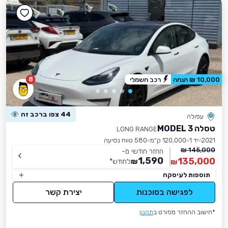
8
10,000 ₪ הנחה
רכב חשמלי
44 צפו ברכב זה
עפולה
טסלה MODEL 3
LONG RANGE
2021
יד 1
120,000 ק״מ
580 טווח נסיעה
145,000 ₪
החזר חודשי מ-
1,590
135,000
₪
לחודש
*
₪
תוספות לעיסקה
לפגישה בסוכנות
יצירת קשר
*חישוב ההחזר מפורט ב
תקנון