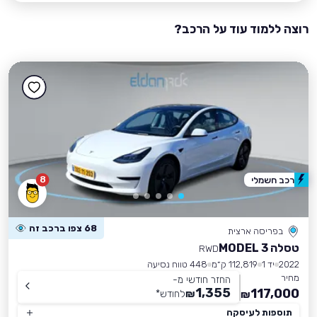
רוצה ללמוד עוד על הרכב?
8
רכב חשמלי
68 צפו ברכב זה
בפריסה ארצית
טסלה MODEL 3
RWD
2022
יד 1
112,819 ק״מ
448 טווח נסיעה
מחיר
החזר חודשי מ-
1,355
117,000
₪
לחודש
*
₪
תוספות לעיסקה