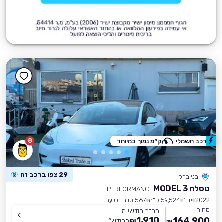
8
רכב חשמלי
ק״מ נמוך במיוחד
29 צפו ברכב זה
בני ברק
טסלה MODEL 3
PERFORMANCE
2022
יד 1
59,524 ק״מ
567 טווח נסיעה
מחיר
החזר חודשי מ-
1,910
164,900
₪
לחודש
*
₪