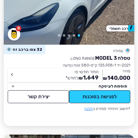
8
רכב חשמלי
32 צפו ברכב זה
עפולה
טסלה MODEL 3
LONG RANGE
2021
יד 1
135,938 ק״מ
580 טווח נסיעה
מחיר
החזר חודשי מ-
1,649
140,000
₪
לחודש
*
₪
תוספות לעיסקה
לפגישה בסוכנות
יצירת קשר
*חישוב ההחזר מפורט ב
תקנון