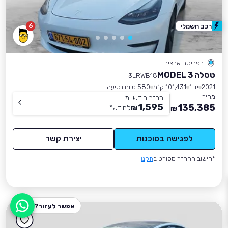
6
רכב חשמלי
בפריסה ארצית
טסלה MODEL 3
3LRWB18
2021
יד 1
101,431 ק״מ
580 טווח נסיעה
מחיר
החזר חודשי מ-
1,595
135,385
₪
לחודש
*
₪
לפגישה בסוכנות
יצירת קשר
*חישוב ההחזר מפורט ב
תקנון
אפשר לעזור?