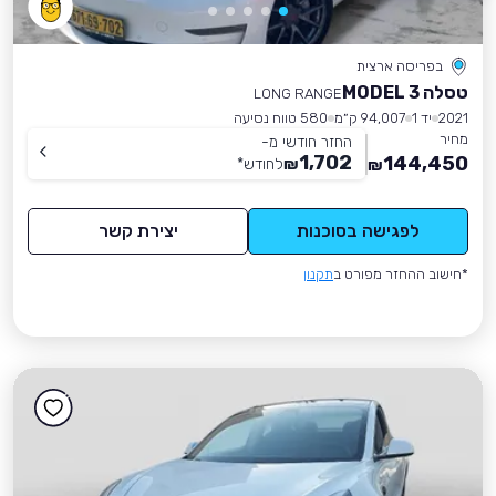
בפריסה ארצית
טסלה MODEL 3
LONG RANGE
2021
יד 1
94,007 ק״מ
580 טווח נסיעה
מחיר
החזר חודשי מ-
1,702
144,450
₪
לחודש
*
₪
לפגישה בסוכנות
יצירת קשר
*חישוב ההחזר מפורט ב
תקנון