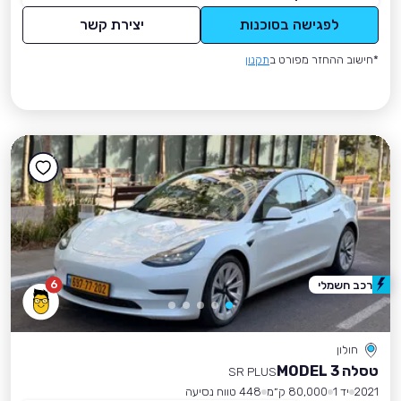
לפגישה בסוכנות
יצירת קשר
*חישוב ההחזר מפורט ב
תקנון
6
רכב חשמלי
חולון
טסלה MODEL 3
SR PLUS
2021
יד 1
80,000 ק״מ
448 טווח נסיעה