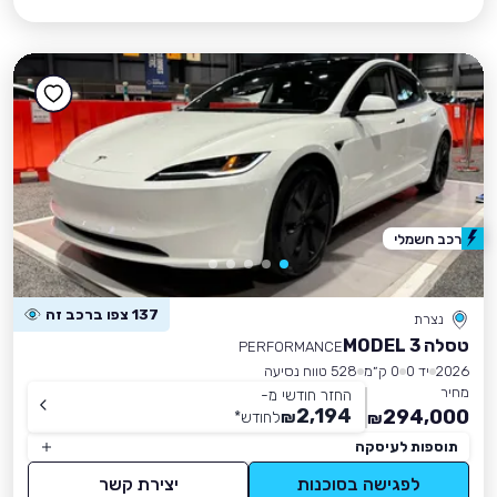
רכב חשמלי
137 צפו ברכב זה
נצרת
טסלה MODEL 3
PERFORMANCE
2026
יד 0
0 ק״מ
528 טווח נסיעה
מחיר
החזר חודשי מ-
2,194
294,000
₪
לחודש
*
₪
תוספות לעיסקה
לפגישה בסוכנות
יצירת קשר