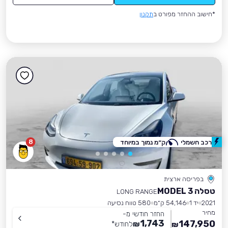
*חישוב ההחזר מפורט ב
תקנון
8
רכב חשמלי
ק״מ נמוך במיוחד
בפריסה ארצית
טסלה MODEL 3
LONG RANGE
2021
יד 1
54,146 ק״מ
580 טווח נסיעה
מחיר
החזר חודשי מ-
1,743
147,950
₪
לחודש
*
₪