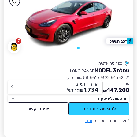
7
רכב חשמלי
בפריסה ארצית
טסלה MODEL 3
LONG RANGE
2021
יד 1
73,220 ק״מ
580 טווח נסיעה
מחיר
החזר חודשי מ-
1,734
147,200
₪
לחודש
*
₪
תוספות לעיסקה
לפגישה בסוכנות
יצירת קשר
*חישוב ההחזר מפורט ב
תקנון