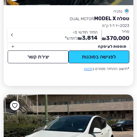
נתניה
טסלה MODEL X
DUAL MOTOR
2023
יד 1
1 ק״מ
מחיר
החזר חודשי מ-
3,814
370,000
₪
לחודש
*
₪
תוספות לעיסקה
לפגישה בסוכנות
יצירת קשר
*חישוב ההחזר מפורט ב
תקנון