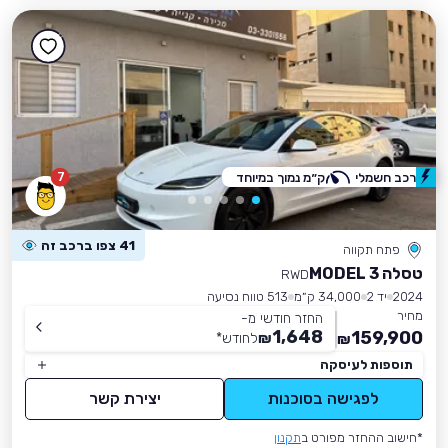
7
רכב חשמלי
ק״מ נמוך במיוחד
41 צפו ברכב זה
פתח תקווה
טסלה MODEL 3
RWD
2024
יד 2
34,000 ק״מ
513 טווח נסיעה
מחיר
החזר חודשי מ-
1,648
159,900
₪
לחודש
*
₪
תוספות לעיסקה
לפגישה בסוכנות
יצירת קשר
*חישוב ההחזר מפורט ב
תקנון