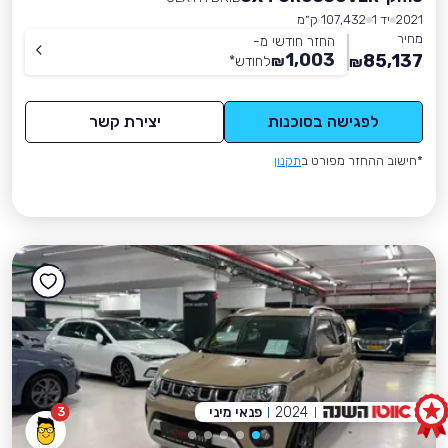
2021
יד 1
107,432 ק״מ
מחיר
החזר חודשי מ-
1,003
85,137
₪
לחודש
*
₪
לפגישה בסוכנות
יצירת קשר
*חישוב ההחזר מפורט ב
תקנון
2024
פנאי מיני
3