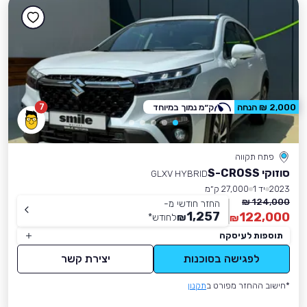
7
2,000 ₪ הנחה
ק״מ נמוך במיוחד
פתח תקווה
סוזוקי S-CROSS
GLXV HYBRID
2023
יד 1
27,000 ק״מ
124,000 ₪
החזר חודשי מ-
1,257
122,000
₪
לחודש
*
₪
תוספות לעיסקה
לפגישה בסוכנות
יצירת קשר
*חישוב ההחזר מפורט ב
תקנון