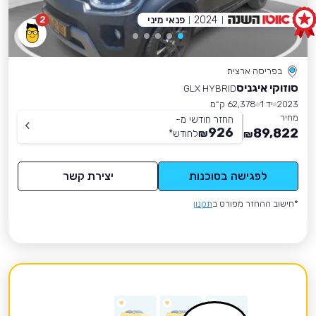
2024
פנאי מיני
2
בפריסה ארצית
סוזוקי איגניס
GLX HYBRID
2023
יד 1
62,378 ק״מ
מחיר
החזר חודשי מ-
926
89,822
₪
לחודש
*
₪
לפגישה בסוכנות
יצירת קשר
*חישוב ההחזר מפורט ב
תקנון