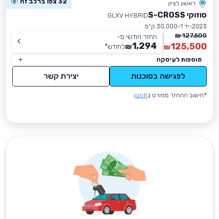
32 צפו ברכב זה
ראשון לציון
סוזוקי S-CROSS
GLXV HYBRID
2023
יד 1
30,000 ק״מ
127,500 ₪
החזר חודשי מ-
1,294
125,500
₪
לחודש
*
₪
תוספות לעיסקה
לפגישה בסוכנות
יצירת קשר
*חישוב ההחזר מפורט ב
תקנון