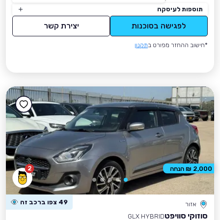
תוספות לעיסקה
לפגישה בסוכנות
יצירת קשר
*חישוב ההחזר מפורט ב
תקנון
2
2,000 ₪ הנחה
49 צפו ברכב זה
אזור
סוזוקי סוויפט
GLX HYBRID