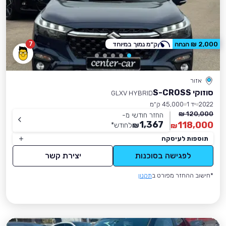
7
2,000 ₪ הנחה
ק״מ נמוך במיוחד
אזור
סוזוקי S-CROSS
GLXV HYBRID
2022
יד 1
45,000 ק״מ
120,000 ₪
החזר חודשי מ-
1,367
118,000
₪
לחודש
*
₪
תוספות לעיסקה
לפגישה בסוכנות
יצירת קשר
*חישוב ההחזר מפורט ב
תקנון