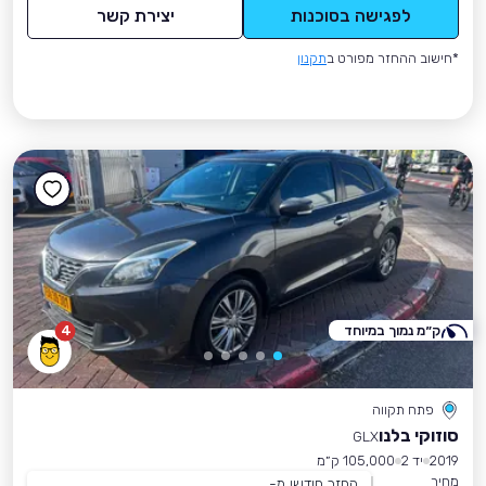
לפגישה בסוכנות
יצירת קשר
*חישוב ההחזר מפורט ב
תקנון
ק״מ נמוך במיוחד
4
פתח תקווה
סוזוקי בלנו
GLX
2019
יד 2
105,000 ק״מ
מחיר
החזר חודשי מ-