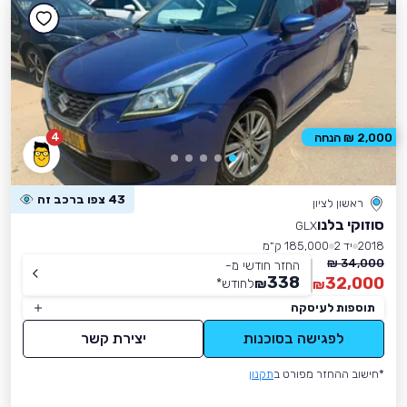
4
2,000 ₪ הנחה
43 צפו ברכב זה
ראשון לציון
סוזוקי בלנו
GLX
2018
יד 2
185,000 ק״מ
34,000 ₪
החזר חודשי מ-
338
32,000
₪
לחודש
*
₪
תוספות לעיסקה
לפגישה בסוכנות
יצירת קשר
*חישוב ההחזר מפורט ב
תקנון