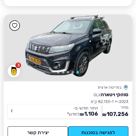
3
בפריסה ארצית
סוזוקי ויטארה
GLX
2023
יד 1
82,130 ק״מ
מחיר
החזר חודשי מ-
1,106
107,256
₪
לחודש
*
₪
לפגישה בסוכנות
יצירת קשר