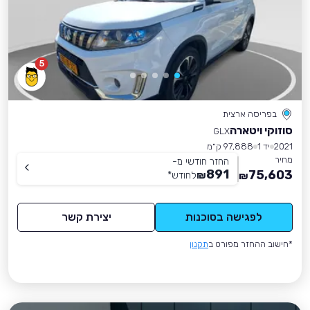
5
בפריסה ארצית
סוזוקי ויטארה
GLX
2021
יד 1
97,888 ק״מ
מחיר
החזר חודשי מ-
891
75,603
₪
לחודש
*
₪
לפגישה בסוכנות
יצירת קשר
*חישוב ההחזר מפורט ב
תקנון