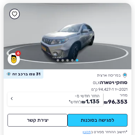
6
31 צפו ברכב זה
בפריסה ארצית
סוזוקי ויטארה
GLX
2021
יד 1
94,427 ק״מ
מחיר
החזר חודשי מ-
1,135
96,353
₪
לחודש
*
₪
לפגישה בסוכנות
יצירת קשר
*חישוב ההחזר מפורט ב
תקנון