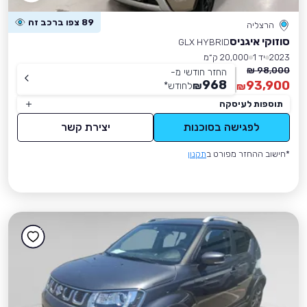
89 צפו ברכב זה
הרצליה
סוזוקי איגניס
GLX HYBRID
2023
יד 1
20,000 ק״מ
98,000 ₪
החזר חודשי מ-
968
93,900
₪
לחודש
*
₪
תוספות לעיסקה
לפגישה בסוכנות
יצירת קשר
*חישוב ההחזר מפורט ב
תקנון