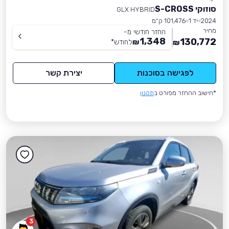
סוזוקי S-CROSS
GLX HYBRID
2024
יד 1
101,476 ק״מ
מחיר
החזר חודשי מ-
1,348
130,772
₪
לחודש
*
₪
לפגישה בסוכנות
יצירת קשר
*חישוב ההחזר מפורט ב
תקנון
3