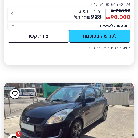
2023
יד 1
84,000 ק״מ
92,000 ₪
החזר חודשי מ-
928
90,000
₪
לחודש
*
₪
תוספות לעיסקה
לפגישה בסוכנות
יצירת קשר
*חישוב ההחזר מפורט ב
תקנון
5