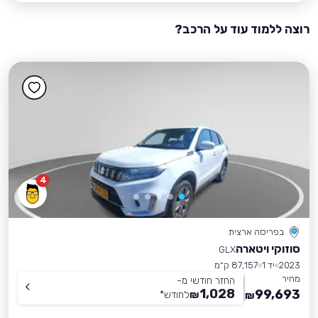
רוצה ללמוד עוד על הרכב?
4
בפריסה ארצית
סוזוקי ויטארה
GLX
2023
יד 1
87,157 ק״מ
מחיר
החזר חודשי מ-
1,028
99,693
₪
לחודש
*
₪