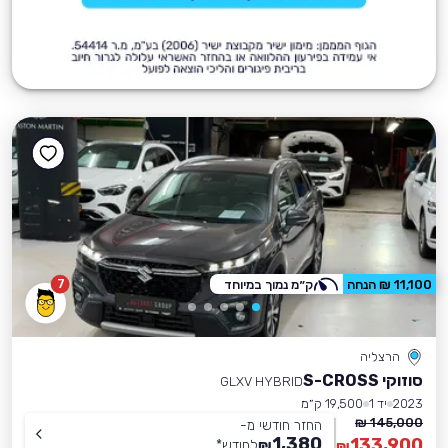
7
11,100 ₪ הנחה
ק״מ נמוך במיוחד
הרצליה
סוזוקי S-CROSS
GLXV HYBRID
2023
יד 1
19,500 ק״מ
145,000 ₪
החזר חודשי מ-
1,380
133,900
₪
לחודש
*
₪