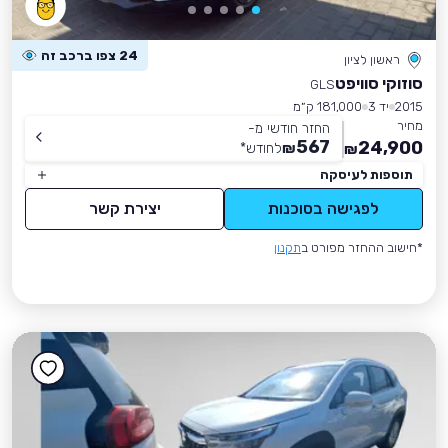
24 צפו ברכב זה
ראשון לציון
סוזוקי סוויפט
GLS
2015
יד 3
181,000 ק״מ
מחיר
החזר חודשי מ-
567
24,900
₪
לחודש
*
₪
תוספות לעיסקה
לפגישה בסוכנות
יצירת קשר
*חישוב ההחזר מפורט ב
תקנון