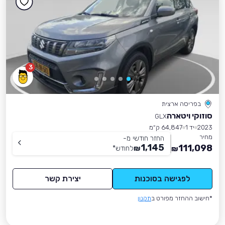
3
בפריסה ארצית
סוזוקי ויטארה
GLX
2023
יד 1
64,847 ק״מ
מחיר
החזר חודשי מ-
1,145
111,098
₪
לחודש
*
₪
לפגישה בסוכנות
יצירת קשר
*חישוב ההחזר מפורט ב
תקנון