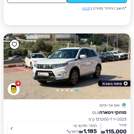
*חישוב ההחזר מפורט ב
תקנון
4
פתוח בשבת
אום אל-פחם
סוזוקי ויטארה
GLX
2023
יד 1
121,000 ק״מ
מחיר
החזר חודשי מ-
1,185
115,000
₪
לחודש
*
₪