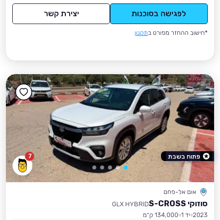
לפגישה בסוכנות
יצירת קשר
*חישוב ההחזר מפורט ב
תקנון
7
פתוח בשבת
אום אל-פחם
סוזוקי S-CROSS
GLX HYBRID
2023
יד 1
134,000 ק״מ