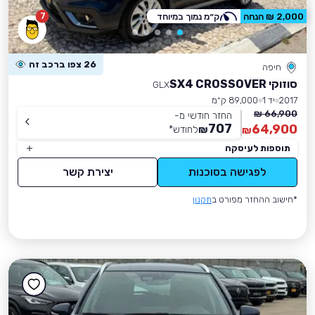
7
2,000 ₪ הנחה
ק״מ נמוך במיוחד
26 צפו ברכב זה
חיפה
סוזוקי SX4 CROSSOVER
GLX
2017
יד 1
89,000 ק״מ
66,900 ₪
החזר חודשי מ-
707
64,900
₪
לחודש
*
₪
תוספות לעיסקה
לפגישה בסוכנות
יצירת קשר
*חישוב ההחזר מפורט ב
תקנון