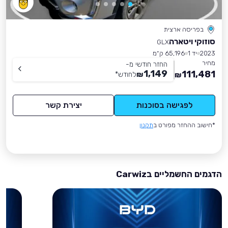
בפריסה ארצית
סוזוקי ויטארה
GLX
2023
יד 1
65,196 ק״מ
מחיר
החזר חודשי מ-
1,149
111,481
₪
לחודש
*
₪
לפגישה בסוכנות
יצירת קשר
*חישוב ההחזר מפורט ב
תקנון
הדגמים החשמליים בCarwiz