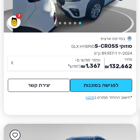
7
בפריסה ארצית
סוזוקי S-CROSS
GLX HYBRID
2024
יד 1
89,937 ק״מ
מחיר
החזר חודשי מ-
1,367
132,662
₪
לחודש
*
₪
לפגישה בסוכנות
יצירת קשר
*חישוב ההחזר מפורט ב
תקנון