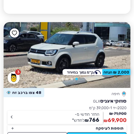
3
2,000 ₪ הנחה
ק״מ נמוך במיוחד
48 צפו ברכב זה
חיפה
סוזוקי איגניס
GLX
2020
יד 1
39,000 ק״מ
71,900 ₪
החזר חודשי מ-
766
69,900
₪
לחודש
*
₪
תוספות לעיסקה