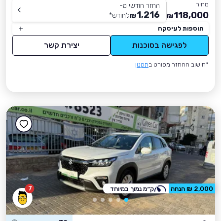
מחיר
החזר חודשי מ-
1,216
118,000
₪
לחודש
*
₪
תוספות לעיסקה
לפגישה בסוכנות
יצירת קשר
*חישוב ההחזר מפורט ב
תקנון
7
2,000 ₪ הנחה
ק״מ נמוך במיוחד