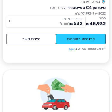
בפריסה ארצית
סיטרואן C4 ספייסטורר
EXCLUSIVE
2022
יד 1
101,992 ק״מ
מחיר
החזר חודשי מ-
532
45,932
₪
לחודש
*
₪
לפגישה בסוכנות
יצירת קשר
*חישוב ההחזר מפורט ב
תקנון