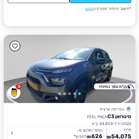
*חישוב ההחזר מפורט ב
תקנון
ק״מ נמוך במיוחד
3
בפריסה ארצית
סיטרואן C3
FEEL PACK
2022
יד 1
44,803 ק״מ
מחיר
החזר חודשי מ-
626
54,075
₪
לחודש
*
₪