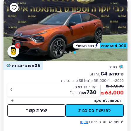
4
4,000 ₪ הנחה
רכב חשמלי
38 צפו ברכב זה
בת ים
סיטרואן C4
SHINE
2022
יד 1
58,000 ק״מ
351 טווח נסיעה
67,000 ₪
החזר חודשי מ-
730
63,000
₪
לחודש
*
₪
תוספות לעיסקה
לפגישה בסוכנות
יצירת קשר
*חישוב ההחזר מפורט ב
תקנון