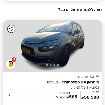
רוצה ללמוד עוד על הרכב?
5
בפריסה ארצית
סיטרואן C4 ספייסטורר
EXCLUSIVE
2022
יד 1
63,975 ק״מ
מחיר
החזר חודשי מ-
585
50,500
₪
לחודש
*
₪