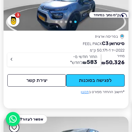
ק״מ נמוך במיוחד
3
בפריסה ארצית
סיטרואן C3
FEEL PACK
2022
יד 1
50,171 ק״מ
מחיר
החזר חודשי מ-
583
50,326
₪
לחודש
*
₪
לפגישה בסוכנות
יצירת קשר
*חישוב ההחזר מפורט ב
תקנון
אפשר לעזור?