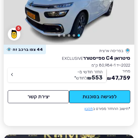
5
44 צפו ברכב זה
בפריסה ארצית
סיטרואן C4 ספייסטורר
EXCLUSIVE
2022
יד 1
80,984 ק״מ
מחיר
החזר חודשי מ-
553
47,759
₪
לחודש
*
₪
לפגישה בסוכנות
יצירת קשר
*חישוב ההחזר מפורט ב
תקנון