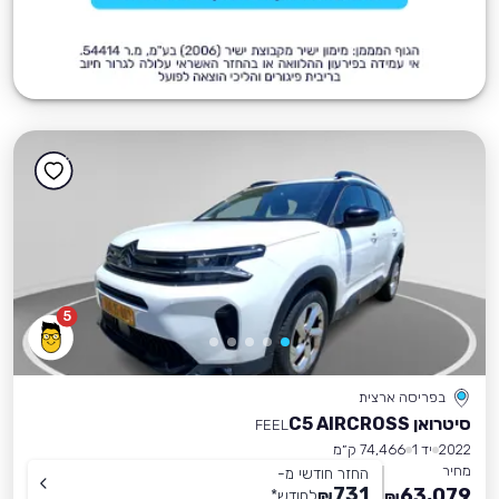
5
בפריסה ארצית
סיטרואן C5 AIRCROSS
FEEL
2022
יד 1
74,466 ק״מ
מחיר
החזר חודשי מ-
731
63,079
₪
לחודש
*
₪