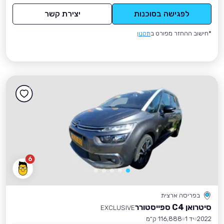
לפגישה בסוכנות
יצירת קשר
*חישוב ההחזר מפורט ב
תקנון
6
בפריסה ארצית
סיטרואן C4 ספייסטורר
EXCLUSIVE
2022
יד 1
116,888 ק״מ