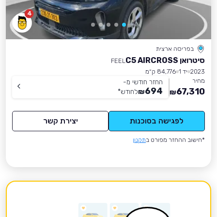
4
בפריסה ארצית
סיטרואן C5 AIRCROSS
FEEL
2023
יד 1
84,776 ק״מ
מחיר
החזר חודשי מ-
694
67,310
₪
לחודש
*
₪
לפגישה בסוכנות
יצירת קשר
*חישוב ההחזר מפורט ב
תקנון