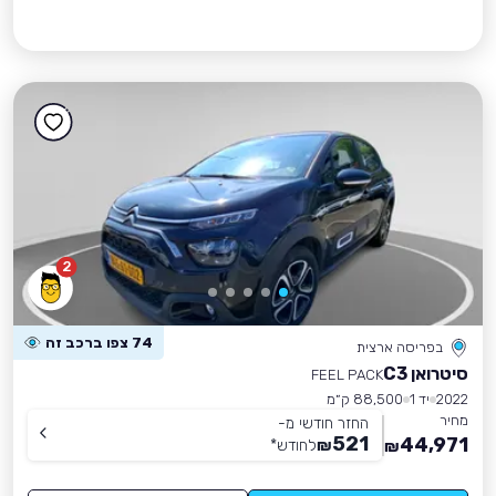
2
74 צפו ברכב זה
בפריסה ארצית
סיטרואן C3
FEEL PACK
2022
יד 1
88,500 ק״מ
מחיר
החזר חודשי מ-
521
44,971
₪
לחודש
*
₪