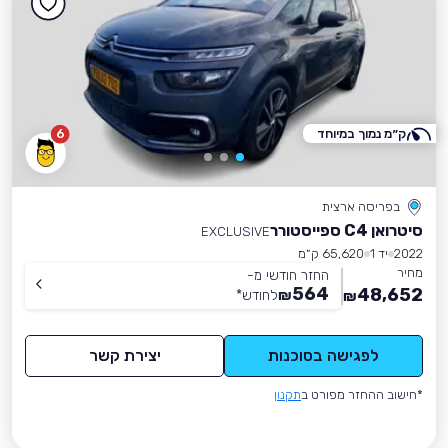
ק״מ נמוך במיוחד
6
בפריסה ארצית
סיטרואן C4 ספייסטורר
EXCLUSIVE
2022
יד 1
65,620 ק״מ
מחיר
החזר חודשי מ-
564
48,652
₪
לחודש
*
₪
לפגישה בסוכנות
יצירת קשר
*חישוב ההחזר מפורט ב
תקנון