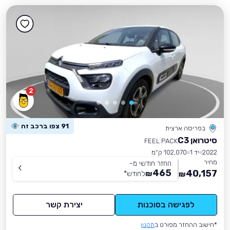
2
91 צפו ברכב זה
בפריסה ארצית
סיטרואן C3
FEEL PACK
2022
יד 1
102,070 ק״מ
מחיר
החזר חודשי מ-
465
40,157
₪
לחודש
*
₪
לפגישה בסוכנות
יצירת קשר
*חישוב ההחזר מפורט ב
תקנון