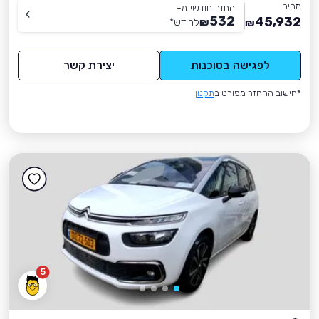
מחיר
החזר חודשי מ-
532
45,932
₪
לחודש
*
₪
לפגישה בסוכנות
יצירת קשר
*חישוב ההחזר מפורט ב
תקנון
5