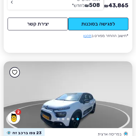
508
43,865
₪
לחודש
*
₪
לפגישה בסוכנות
יצירת קשר
*חישוב ההחזר מפורט ב
תקנון
2
23 צפו ברכב זה
בפריסה ארצית