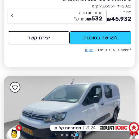
2022
יד 1
93,855 ק״מ
מחיר
החזר חודשי מ-
532
45,932
₪
לחודש
*
₪
לפגישה בסוכנות
יצירת קשר
*חישוב ההחזר מפורט ב
תקנון
2024
מסחריות קלות
6