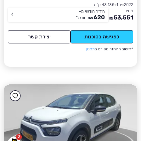
2022
יד 1
43,138 ק״מ
מחיר
החזר חודשי מ-
620
53,551
₪
לחודש
*
₪
לפגישה בסוכנות
יצירת קשר
*חישוב ההחזר מפורט ב
תקנון
2