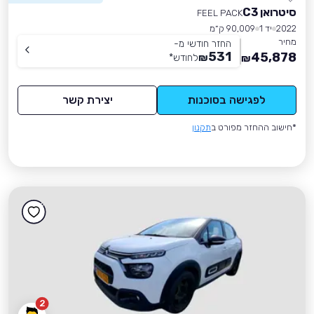
סיטרואן C3
FEEL PACK
2022
יד 1
90,009 ק״מ
מחיר
החזר חודשי מ-
531
45,878
₪
לחודש
*
₪
לפגישה בסוכנות
יצירת קשר
*חישוב ההחזר מפורט ב
תקנון
2