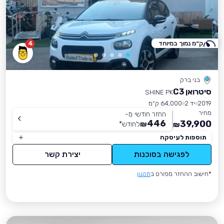
ק״מ נמוך במיוחד
4
בני ברק
סיטרואן C3
SHINE PK
2019
יד 2
64,000 ק״מ
מחיר
החזר חודשי מ-
446
39,900
₪
לחודש
*
₪
תוספות לעיסקה
לפגישה בסוכנות
יצירת קשר
*חישוב ההחזר מפורט ב
תקנון