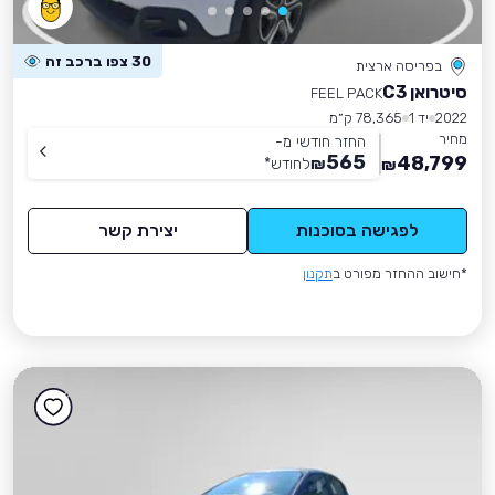
30 צפו ברכב זה
בפריסה ארצית
סיטרואן C3
FEEL PACK
2022
יד 1
78,365 ק״מ
מחיר
החזר חודשי מ-
565
48,799
₪
לחודש
*
₪
לפגישה בסוכנות
יצירת קשר
*חישוב ההחזר מפורט ב
תקנון