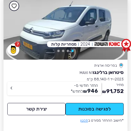
2024
מסחריות קלות
7
בפריסה ארצית
סיטרואן ברלינגו
MAXI N1
2023
יד 1
88,140 ק״מ
מחיר
החזר חודשי מ-
946
91,752
₪
לחודש
*
₪
לפגישה בסוכנות
יצירת קשר
*חישוב ההחזר מפורט ב
תקנון