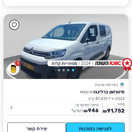
2024
מסחריות קלות
7
בפריסה ארצית
סיטרואן ברלינגו
MAXI N1
2023
יד 1
87,472 ק״מ
מחיר
החזר חודשי מ-
946
91,752
₪
לחודש
*
₪
לפגישה בסוכנות
יצירת קשר