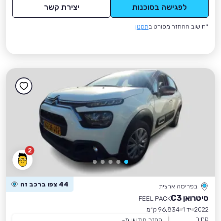
לפגישה בסוכנות
יצירת קשר
*חישוב ההחזר מפורט ב
תקנון
2
44 צפו ברכב זה
בפריסה ארצית
סיטרואן C3
FEEL PACK
2022
יד 1
96,834 ק״מ
מחיר
החזר חודשי מ-