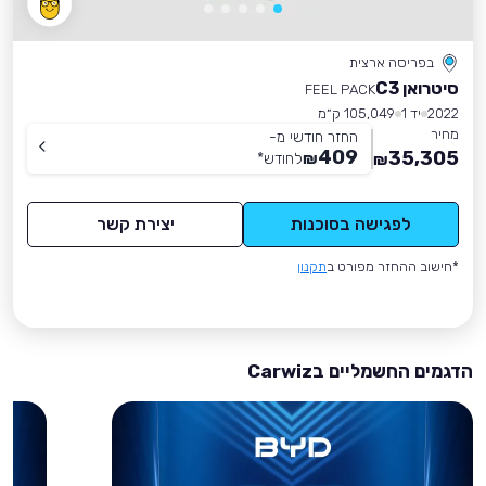
בפריסה ארצית
סיטרואן C3
FEEL PACK
2022
יד 1
105,049 ק״מ
מחיר
החזר חודשי מ-
409
35,305
₪
לחודש
*
₪
לפגישה בסוכנות
יצירת קשר
*חישוב ההחזר מפורט ב
תקנון
הדגמים החשמליים בCarwiz