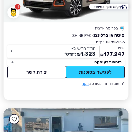
ק״מ נמוך במיוחד
1
בפריסה ארצית
סיטרואן ברלינגו
SHINE PACK
2026
יד 1
10 ק״מ
מחיר
החזר חודשי מ-
1,323
177,247
₪
לחודש
*
₪
תוספות לעיסקה
לפגישה בסוכנות
יצירת קשר
*חישוב ההחזר מפורט ב
תקנון