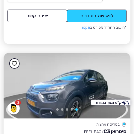
לפגישה בסוכנות
יצירת קשר
*חישוב ההחזר מפורט ב
תקנון
ק״מ נמוך במיוחד
3
בפריסה ארצית
סיטרואן C3
FEEL PACK