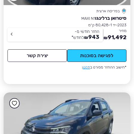
בפריסה ארצית
סיטרואן ברלינגו
MAXI N1
2023
יד 1
80,428 ק״מ
מחיר
החזר חודשי מ-
943
91,492
₪
לחודש
*
₪
לפגישה בסוכנות
יצירת קשר
*חישוב ההחזר מפורט ב
תקנון