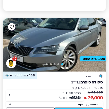
10
17,000 ₪ הנחה
158 צפו ברכב זה
פתח תקווה
סקודה סופרב
STYLE
2018
יד 1
127,000 ק״מ
96,000 ₪
החזר חודשי מ-
835
79,000
₪
לחודש
*
₪
תוספות לעיסקה