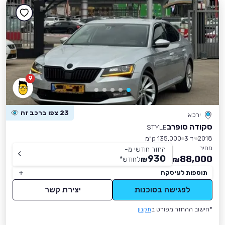
9
23 צפו ברכב זה
ירכא
סקודה סופרב
STYLE
2018
יד 3
135,000 ק״מ
מחיר
החזר חודשי מ-
930
88,000
₪
לחודש
*
₪
תוספות לעיסקה
לפגישה בסוכנות
יצירת קשר
*חישוב ההחזר מפורט ב
תקנון