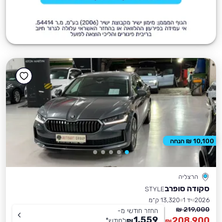
10,100 ₪ הנחה
הרצליה
סקודה סופרב
STYLE
2026
יד 1
13,320 ק״מ
219,000 ₪
החזר חודשי מ-
1,559
208,900
₪
לחודש
*
₪