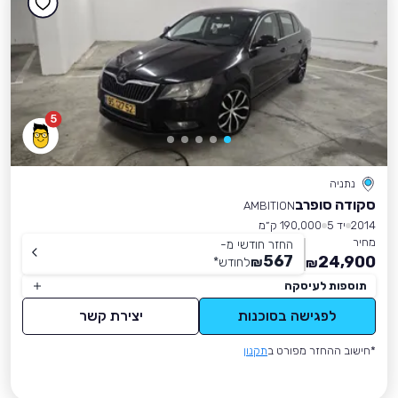
5
נתניה
סקודה סופרב
AMBITION
2014
יד 5
190,000 ק״מ
מחיר
החזר חודשי מ-
567
24,900
₪
לחודש
*
₪
תוספות לעיסקה
לפגישה בסוכנות
יצירת קשר
*חישוב ההחזר מפורט ב
תקנון