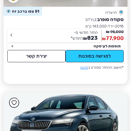
51 צפו ברכב זה
הרצליה
סקודה סופרב
STYLE
2018
יד 1
143,000 ק״מ
95,000 ₪
החזר חודשי מ-
823
77,900
₪
לחודש
*
₪
תוספות לעיסקה
לפגישה בסוכנות
יצירת קשר
*חישוב ההחזר מפורט ב
תקנון