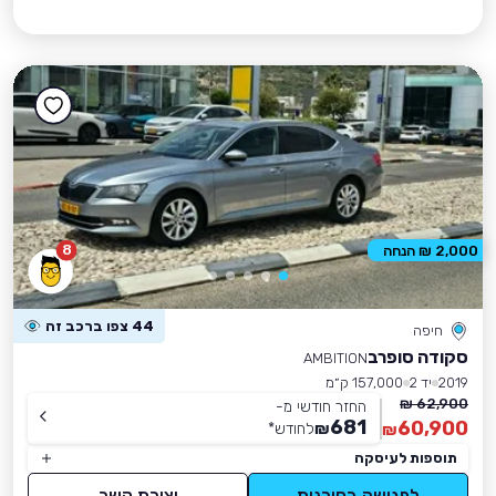
8
2,000 ₪ הנחה
44 צפו ברכב זה
חיפה
סקודה סופרב
AMBITION
2019
יד 2
157,000 ק״מ
62,900 ₪
החזר חודשי מ-
681
60,900
₪
לחודש
*
₪
תוספות לעיסקה
לפגישה בסוכנות
יצירת קשר