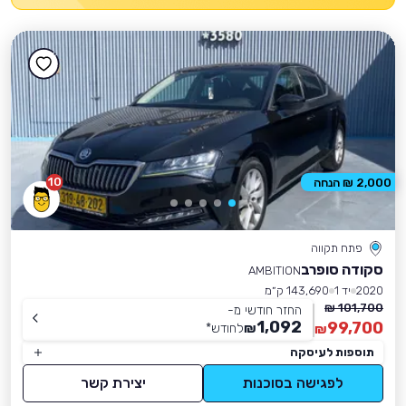
10
2,000 ₪ הנחה
פתח תקווה
סקודה סופרב
AMBITION
2020
יד 1
143,690 ק״מ
101,700 ₪
החזר חודשי מ-
1,092
99,700
₪
לחודש
*
₪
תוספות לעיסקה
לפגישה בסוכנות
יצירת קשר