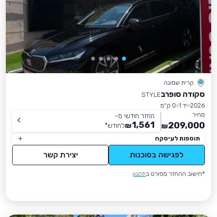
קרית שמונה
סקודה סופרב
STYLE
2026
יד 1
0 ק״מ
מחיר
החזר חודשי מ-
1,561
209,000
₪
לחודש
*
₪
תוספות לעיסקה
לפגישה בסוכנות
יצירת קשר
*חישוב ההחזר מפורט ב
תקנון