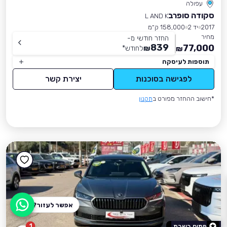
עפולה
סקודה סופרב
L AND K
2017
יד 2
158,000 ק״מ
מחיר
החזר חודשי מ-
839
77,000
₪
לחודש
*
₪
תוספות לעיסקה
לפגישה בסוכנות
יצירת קשר
*חישוב ההחזר מפורט ב
תקנון
אפשר לעזור?
1
פתוח בשבת