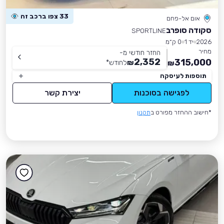
33 צפו ברכב זה
אום אל-פחם
סקודה סופרב
SPORTLINE
2026
יד 1
0 ק״מ
מחיר
החזר חודשי מ-
2,352
315,000
₪
לחודש
*
₪
תוספות לעיסקה
לפגישה בסוכנות
יצירת קשר
*חישוב ההחזר מפורט ב
תקנון