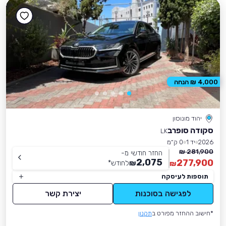
4,000 ₪ הנחה
יהוד מונוסון
סקודה סופרב
LK
2026
יד 1
0 ק״מ
281,900 ₪
החזר חודשי מ-
2,075
277,900
₪
לחודש
*
₪
תוספות לעיסקה
לפגישה בסוכנות
יצירת קשר
*חישוב ההחזר מפורט ב
תקנון