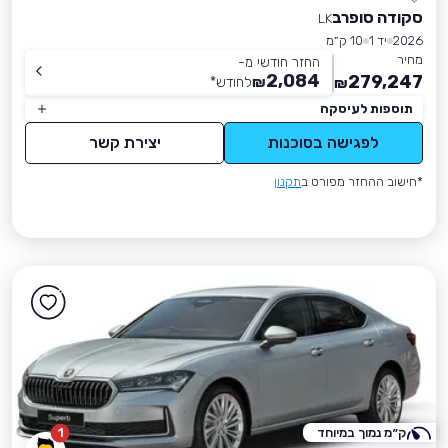
סקודה סופרב
LK
2026
יד 1
10 ק״מ
מחיר
החזר חודשי מ-
2,084
279,247
₪
לחודש
*
₪
תוספות לעיסקה
לפגישה בסוכנות
יצירת קשר
*חישוב ההחזר מפורט ב
תקנון
ק״מ נמוך במיוחד
1