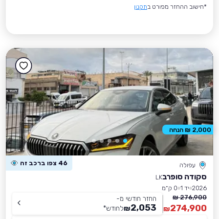
*חישוב ההחזר מפורט ב
תקנון
2,000 ₪ הנחה
46 צפו ברכב זה
עפולה
סקודה סופרב
LK
2026
יד 1
0 ק״מ
276,900 ₪
החזר חודשי מ-
2,053
274,900
₪
לחודש
*
₪