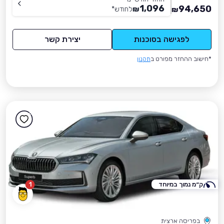
1,096
94,650
₪
לחודש
*
₪
לפגישה בסוכנות
יצירת קשר
*חישוב ההחזר מפורט ב
תקנון
ק״מ נמוך במיוחד
1
בפריסה ארצית