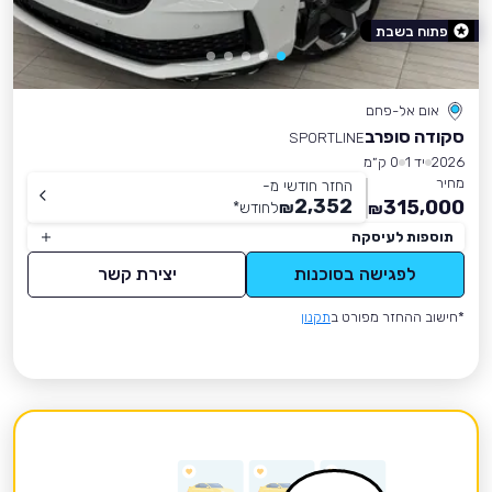
פתוח בשבת
אום אל-פחם
סקודה סופרב
SPORTLINE
2026
יד 1
0 ק״מ
מחיר
החזר חודשי מ-
2,352
315,000
₪
לחודש
*
₪
תוספות לעיסקה
לפגישה בסוכנות
יצירת קשר
*חישוב ההחזר מפורט ב
תקנון