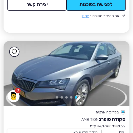
לפגישה בסוכנות
יצירת קשר
*חישוב ההחזר מפורט ב
תקנון
7
בפריסה ארצית
סקודה סופרב
AMBITION
2022
יד 1
94,174 ק״מ
מחיר
החזר חודשי מ-