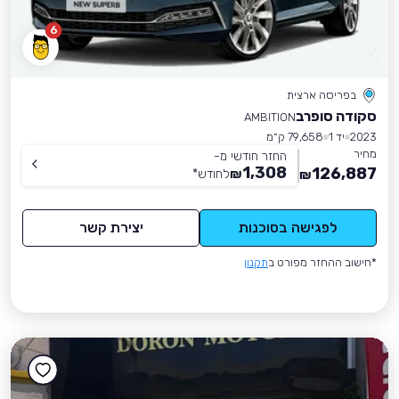
6
בפריסה ארצית
סקודה סופרב
AMBITION
2023
יד 1
79,658 ק״מ
מחיר
החזר חודשי מ-
1,308
126,887
₪
לחודש
*
₪
לפגישה בסוכנות
יצירת קשר
*חישוב ההחזר מפורט ב
תקנון