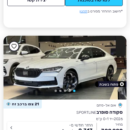
*חישוב ההחזר מפורט ב
תקנון
פתוח בשבת
21 צפו ברכב זה
אום אל-פחם
סקודה סופרב
SPORTLINE
2026
יד 1
0 ק״מ
מחיר
החזר חודשי מ-