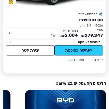
בפריסה ארצית
סקודה סופרב
LK
2026
יד 1
12 ק״מ
מחיר
החזר חודשי מ-
2,084
279,247
₪
לחודש
*
₪
תוספות לעיסקה
לפגישה בסוכנות
יצירת קשר
*חישוב ההחזר מפורט ב
תקנון
הדגמים החשמליים בCarwiz