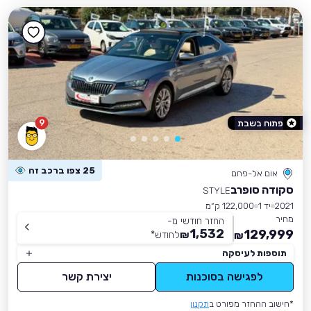
9
פתוח בשבת
25 צפו ברכב זה
אום אל-פחם
סקודה סופרב
STYLE
2021
יד 1
122,000 ק״מ
מחיר
החזר חודשי מ-
1,532
129,999
₪
לחודש
*
₪
תוספות לעיסקה
לפגישה בסוכנות
יצירת קשר
*חישוב ההחזר מפורט ב
תקנון