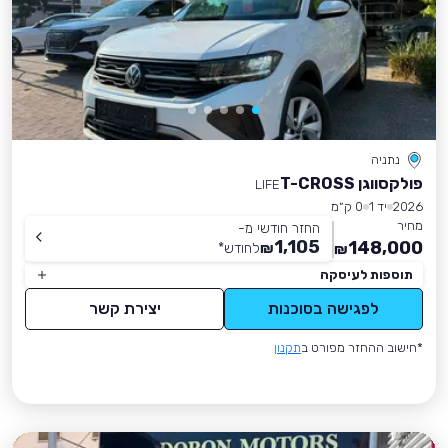
נתניה
פולקסווגן T-CROSS
LIFE
2026
יד 1
0 ק״מ
מחיר
החזר חודשי מ-
1,105
148,000
₪
לחודש
*
₪
תוספות לעיסקה
לפגישה בסוכנות
יצירת קשר
*חישוב ההחזר מפורט ב
תקנון