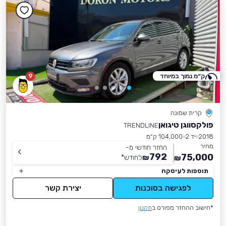
ק״מ נמוך במיוחד
9
קרית שמונה
פולקסווגן טיגואן
TRENDLINE
2018
יד 2
104,000 ק״מ
מחיר
החזר חודשי מ-
792
75,000
₪
לחודש
*
₪
תוספות לעיסקה
לפגישה בסוכנות
יצירת קשר
*חישוב ההחזר מפורט ב
תקנון