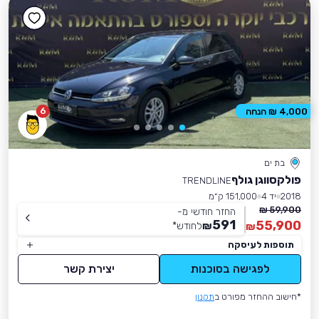
6
4,000 ₪ הנחה
בת ים
פולקסווגן גולף
TRENDLINE
2018
יד 4
151,000 ק״מ
59,900 ₪
החזר חודשי מ-
591
55,900
₪
לחודש
*
₪
תוספות לעיסקה
לפגישה בסוכנות
יצירת קשר
*חישוב ההחזר מפורט ב
תקנון