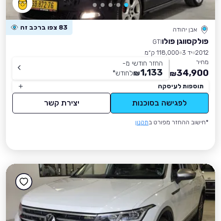
83 צפו ברכב זה
אבן יהודה
פולקסווגן פולו
GTI
2012
יד 3
118,000 ק״מ
מחיר
החזר חודשי מ-
1,133
34,900
₪
לחודש
*
₪
תוספות לעיסקה
לפגישה בסוכנות
יצירת קשר
*חישוב ההחזר מפורט ב
תקנון