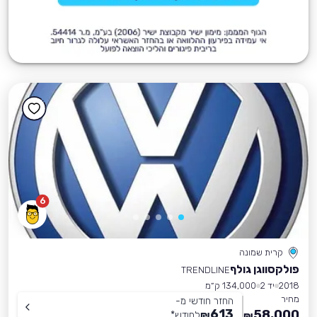
6
קרית שמונה
פולקסווגן גולף
TRENDLINE
2018
יד 2
134,000 ק״מ
מחיר
החזר חודשי מ-
613
58,000
₪
לחודש
*
₪