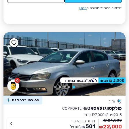
*חישוב ההחזר מפורט ב
תקנון
6
2,000 ₪ הנחה
ק״מ נמוך במיוחד
62 צפו ברכב זה
אזור
פולקסווגן פאסאט
COMFORTLINE
2013
יד 2
197,000 ק״מ
24,000 ₪
החזר חודשי מ-
501
22,000
₪
לחודש
*
₪