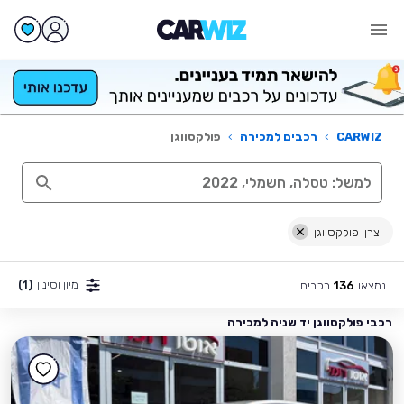
CARWIZ
›
רכבים למכירה
›
פולקסווגן
יצרן: פולקסווגן
מיון וסינון
(1)
נמצאו
רכבים
136
רכבי פולקסווגן יד שניה למכירה