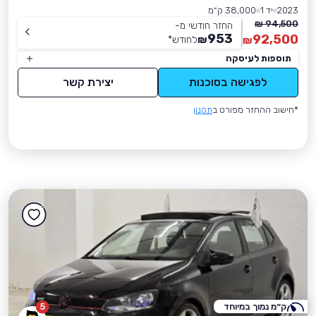
2023
יד 1
38,000 ק״מ
94,500 ₪
החזר חודשי מ-
953
92,500
₪
לחודש
*
₪
תוספות לעיסקה
לפגישה בסוכנות
יצירת קשר
*חישוב ההחזר מפורט ב
תקנון
ק״מ נמוך במיוחד
5