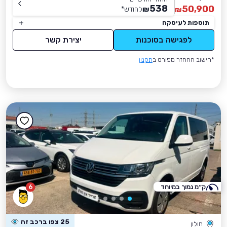
538
50,900
₪
לחודש
*
₪
תוספות לעיסקה
לפגישה בסוכנות
יצירת קשר
*חישוב ההחזר מפורט ב
תקנון
ק״מ נמוך במיוחד
6
25 צפו ברכב זה
חולון