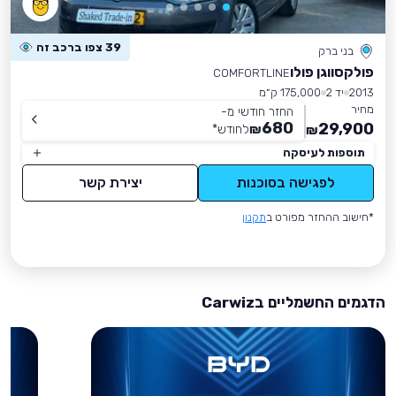
39 צפו ברכב זה
בני ברק
פולקסווגן פולו
COMFORTLINE
2013
יד 2
175,000 ק״מ
מחיר
החזר חודשי מ-
680
29,900
₪
לחודש
*
₪
תוספות לעיסקה
לפגישה בסוכנות
יצירת קשר
*חישוב ההחזר מפורט ב
תקנון
הדגמים החשמליים בCarwiz