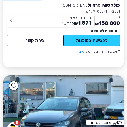
פולקסווגן קראוול
COMFORTLINE
2021
יד 1
19,000 ק״מ
מחיר
החזר חודשי מ-
1,871
158,800
₪
לחודש
*
₪
תוספות לעיסקה
לפגישה בסוכנות
יצירת קשר
*חישוב ההחזר מפורט ב
תקנון
ק״מ נמוך במיוחד
5