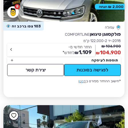
8
2,000 ₪ הנחה
103 צפו ברכב זה
עפולה
פולקסווגן טיגואן
COMFORTLINE
2018
יד 2
122,000 ק״מ
106,900 ₪
החזר חודשי מ-
1,109
104,900
₪
לחודש
*
₪
תוספות לעיסקה
לפגישה בסוכנות
יצירת קשר
*חישוב ההחזר מפורט ב
תקנון