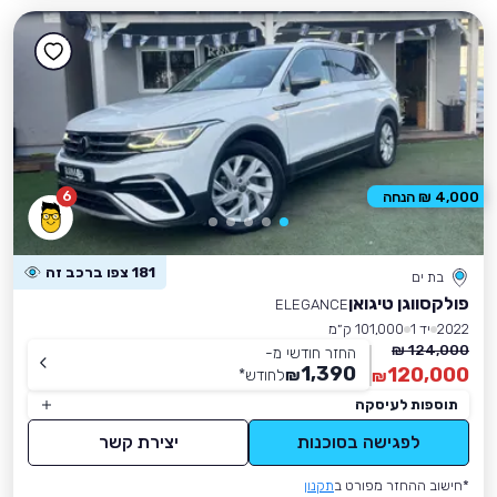
6
4,000 ₪ הנחה
181 צפו ברכב זה
בת ים
פולקסווגן טיגואן
ELEGANCE
2022
יד 1
101,000 ק״מ
124,000 ₪
החזר חודשי מ-
1,390
120,000
₪
לחודש
*
₪
תוספות לעיסקה
לפגישה בסוכנות
יצירת קשר
*חישוב ההחזר מפורט ב
תקנון