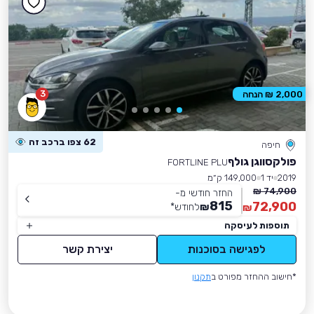
3
2,000 ₪ הנחה
62 צפו ברכב זה
חיפה
פולקסווגן גולף
FORTLINE PLU
2019
יד 1
149,000 ק״מ
74,900 ₪
החזר חודשי מ-
815
72,900
₪
לחודש
*
₪
תוספות לעיסקה
לפגישה בסוכנות
יצירת קשר
*חישוב ההחזר מפורט ב
תקנון