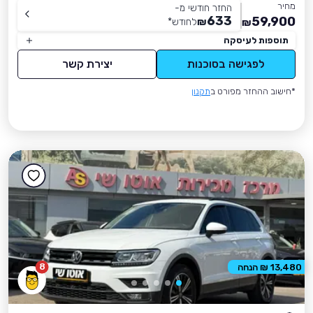
מחיר
החזר חודשי מ-
633
59,900
₪
לחודש
*
₪
תוספות לעיסקה
לפגישה בסוכנות
יצירת קשר
*חישוב ההחזר מפורט ב
תקנון
8
13,480 ₪ הנחה