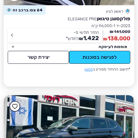
64 צפו ברכב זה
ראשון לציון
פולקסווגן טיגואן
ELEGANCE PRE
2023
יד 1
96,000 ק״מ
141,000 ₪
החזר חודשי מ-
1,422
138,000
₪
לחודש
*
₪
תוספות לעיסקה
לפגישה בסוכנות
יצירת קשר
*חישוב ההחזר מפורט ב
תקנון