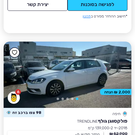
לפגישה בסוכנות
יצירת קשר
*חישוב ההחזר מפורט ב
תקנון
6
2,000 ₪ הנחה
98 צפו ברכב זה
חיפה
פולקסווגן גולף
TRENDLINE
2018
יד 2
139,000 ק״מ
52,900 ₪
החזר חודשי מ-