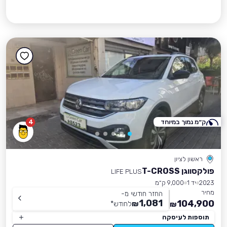
ק״מ נמוך במיוחד
4
ראשון לציון
פולקסווגן T-CROSS
LIFE PLUS
2023
יד 1
9,000 ק״מ
מחיר
החזר חודשי מ-
1,081
104,900
₪
לחודש
*
₪
תוספות לעיסקה