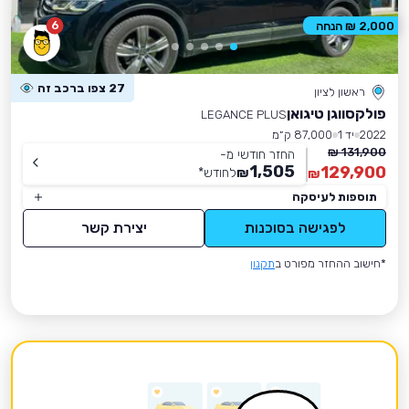
6
2,000 ₪ הנחה
27 צפו ברכב זה
ראשון לציון
פולקסווגן טיגואן
LEGANCE PLUS
2022
יד 1
87,000 ק״מ
131,900 ₪
החזר חודשי מ-
1,505
129,900
₪
לחודש
*
₪
תוספות לעיסקה
לפגישה בסוכנות
יצירת קשר
*חישוב ההחזר מפורט ב
תקנון