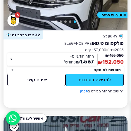
6
3,000 ₪ הנחה
32 צפו ברכב זה
ראשון לציון
פולקסווגן טיגואן
ELEGANCE PRE
2023
יד 1
133,000 ק״מ
155,050 ₪
החזר חודשי מ-
1,567
152,050
₪
לחודש
*
₪
תוספות לעיסקה
לפגישה בסוכנות
יצירת קשר
*חישוב ההחזר מפורט ב
תקנון
אפשר לעזור?