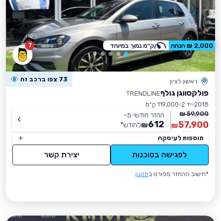
7
2,000 ₪ הנחה
ק״מ נמוך במיוחד
73 צפו ברכב זה
ראשון לציון
פולקסווגן גולף
TRENDLINE
2018
יד 2
119,000 ק״מ
59,900 ₪
החזר חודשי מ-
612
57,900
₪
לחודש
*
₪
תוספות לעיסקה
לפגישה בסוכנות
יצירת קשר
*חישוב ההחזר מפורט ב
תקנון