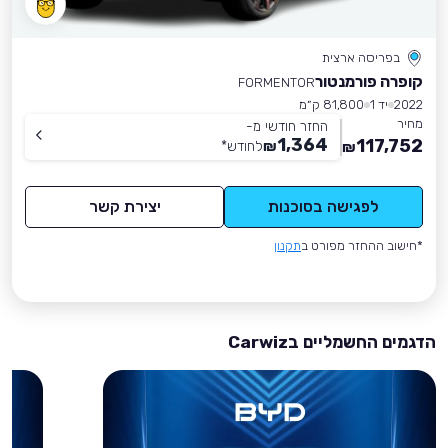
בפריסה ארצית
קופרה פורמנטור
FORMENTOR
2022
יד 1
81,800 ק״מ
מחיר
החזר חודשי מ-
1,364
117,752
₪
לחודש
*
₪
לפגישה בסוכנות
יצירת קשר
*חישוב ההחזר מפורט ב
תקנון
הדגמים החשמליים בCarwiz