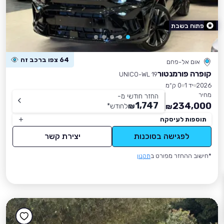
פתוח בשבת
64 צפו ברכב זה
אום אל-פחם
קופרה פורמנטור
UNICO-WL 19
2026
יד 1
0 ק״מ
מחיר
החזר חודשי מ-
1,747
234,000
₪
לחודש
*
₪
תוספות לעיסקה
לפגישה בסוכנות
יצירת קשר
*חישוב ההחזר מפורט ב
תקנון