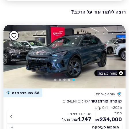
רוצה ללמוד עוד על הרכב?
פתוח בשבת
56 צפו ברכב זה
אום אל-פחם
קופרה פורמנטור
ORMENTOR 4X4
2026
יד 1
0 ק״מ
מחיר
החזר חודשי מ-
1,747
234,000
₪
לחודש
*
₪
תוספות לעיסקה