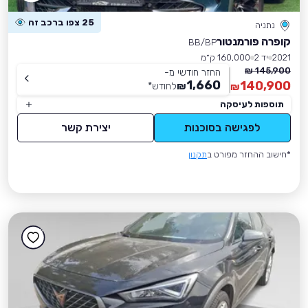
25 צפו ברכב זה
נתניה
קופרה פורמנטור
BB/BP
2021
יד 2
160,000 ק״מ
145,900 ₪
החזר חודשי מ-
1,660
140,900
₪
לחודש
*
₪
תוספות לעיסקה
לפגישה בסוכנות
יצירת קשר
*חישוב ההחזר מפורט ב
תקנון