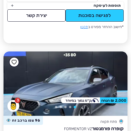
תוספות לעיסקה
לפגישה בסוכנות
יצירת קשר
*חישוב ההחזר מפורט ב
תקנון
3
2,000 ₪ הנחה
ק״מ נמוך במיוחד
96 צפו ברכב זה
פתח תקווה
קופרה פורמנטור
FORMENTOR VZ