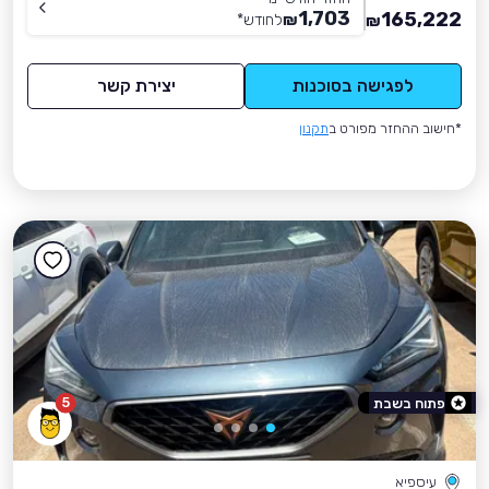
1,703
165,222
₪
לחודש
*
₪
לפגישה בסוכנות
יצירת קשר
*חישוב ההחזר מפורט ב
תקנון
5
פתוח בשבת
עיספיא