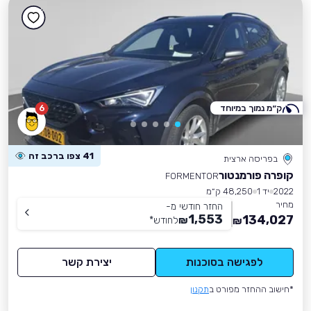
ק״מ נמוך במיוחד
6
41 צפו ברכב זה
בפריסה ארצית
קופרה פורמנטור
FORMENTOR
2022
יד 1
48,250 ק״מ
מחיר
החזר חודשי מ-
1,553
134,027
₪
לחודש
*
₪
לפגישה בסוכנות
יצירת קשר
*חישוב ההחזר מפורט ב
תקנון