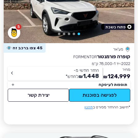
5
פתוח בשבת
45 צפו ברכב זה
מע'אר
קופרה פורמנטור
FORMENTOR
2022
יד 1
78,000 ק״מ
מחיר
החזר חודשי מ-
1,448
124,999
₪
לחודש
*
₪
תוספות לעיסקה
לפגישה בסוכנות
יצירת קשר
*חישוב ההחזר מפורט ב
תקנון