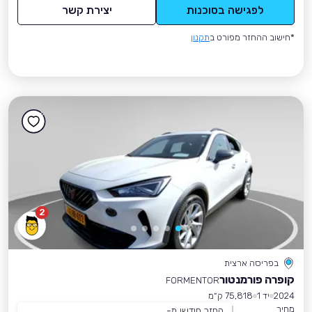
לפגישה בסוכנות
יצירת קשר
*חישוב ההחזר מפורט ב
תקנון
2
בפריסה ארצית
קופרה פורמנטור
FORMENTOR
2024
יד 1
75,818 ק״מ
מחיר
החזר חודשי מ-