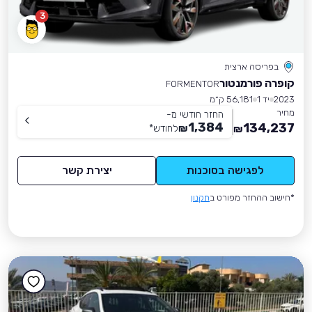
3
בפריסה ארצית
קופרה פורמנטור
FORMENTOR
2023
יד 1
56,181 ק״מ
מחיר
החזר חודשי מ-
1,384
134,237
₪
לחודש
*
₪
לפגישה בסוכנות
יצירת קשר
*חישוב ההחזר מפורט ב
תקנון