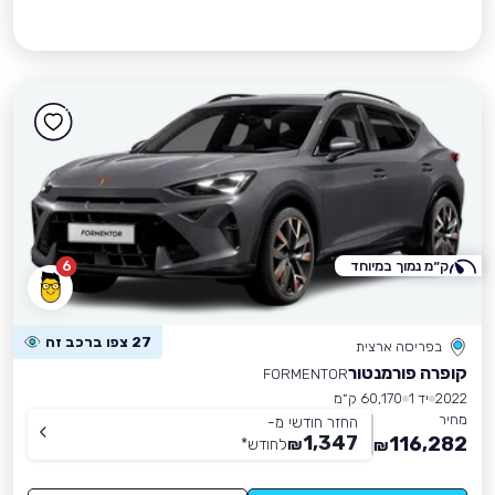
ק״מ נמוך במיוחד
6
27 צפו ברכב זה
בפריסה ארצית
קופרה פורמנטור
FORMENTOR
2022
יד 1
60,170 ק״מ
מחיר
החזר חודשי מ-
1,347
116,282
₪
לחודש
*
₪