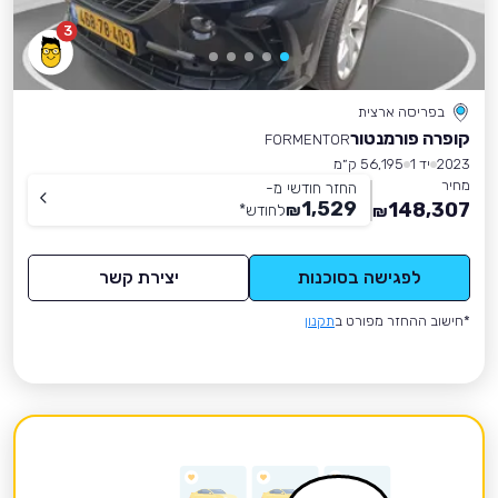
3
בפריסה ארצית
קופרה פורמנטור
FORMENTOR
2023
יד 1
56,195 ק״מ
מחיר
החזר חודשי מ-
1,529
148,307
₪
לחודש
*
₪
לפגישה בסוכנות
יצירת קשר
*חישוב ההחזר מפורט ב
תקנון