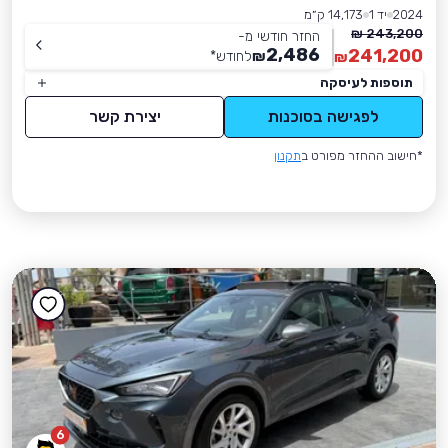
2024
יד 1
14,173 ק״מ
243,200 ₪
החזר חודשי מ-
2,486
241,200
₪
לחודש
*
₪
תוספות לעיסקה
לפגישה בסוכנות
יצירת קשר
*חישוב ההחזר מפורט ב
תקנון
6