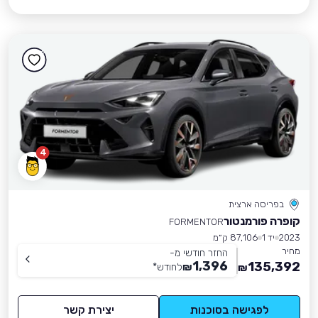
4
בפריסה ארצית
קופרה פורמנטור
FORMENTOR
2023
יד 1
87,106 ק״מ
מחיר
החזר חודשי מ-
1,396
135,392
₪
לחודש
*
₪
לפגישה בסוכנות
יצירת קשר