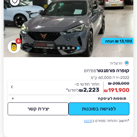
6
13,100 ₪ הנחה
הרצליה
קופרה פורמנטור
BP/BB
2022
יד 1
60,000 ק״מ
205,000 ₪
החזר חודשי מ-
2,223
191,900
₪
לחודש
*
₪
תוספות לעיסקה
לפגישה בסוכנות
יצירת קשר
*חישוב ההחזר מפורט ב
תקנון