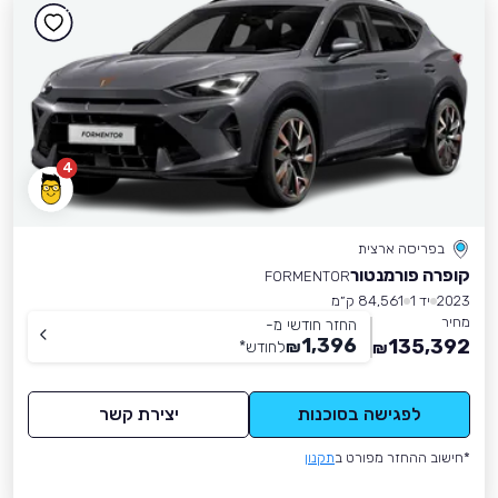
4
בפריסה ארצית
קופרה פורמנטור
FORMENTOR
2023
יד 1
84,561 ק״מ
מחיר
החזר חודשי מ-
1,396
135,392
₪
לחודש
*
₪
לפגישה בסוכנות
יצירת קשר
*חישוב ההחזר מפורט ב
תקנון