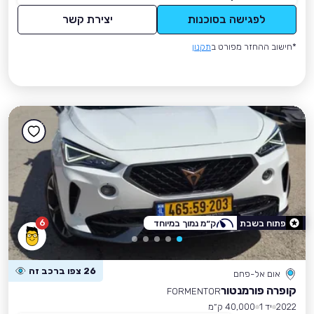
לפגישה בסוכנות
יצירת קשר
*חישוב ההחזר מפורט ב
תקנון
6
פתוח בשבת
ק״מ נמוך במיוחד
26 צפו ברכב זה
אום אל-פחם
קופרה פורמנטור
FORMENTOR
2022
יד 1
40,000 ק״מ