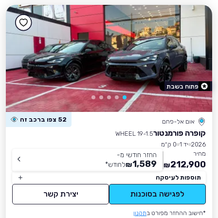
פתוח בשבת
52 צפו ברכב זה
אום אל-פחם
קופרה פורמנטור
WHEEL 19-1.5
2026
יד 1
0 ק״מ
מחיר
החזר חודשי מ-
1,589
212,900
₪
לחודש
*
₪
תוספות לעיסקה
לפגישה בסוכנות
יצירת קשר
*חישוב ההחזר מפורט ב
תקנון