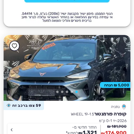
5,000 ₪ הנחה
59 צפו ברכב זה
נתניה
קופרה פורמנטור
WHEEL 19-1.5
2026
יד 1
0 ק״מ
181,900 ₪
החזר חודשי מ-
1,321
176,900
₪
לחודש
*
₪