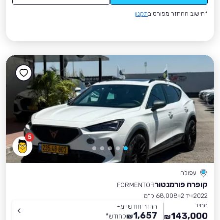
*חישוב ההחזר מפורט ב
תקנון
5
עפולה
קופרה פורמנטור
FORMENTOR
2022
יד 2
68,008 ק״מ
מחיר
החזר חודשי מ-
1,657
143,000
₪
לחודש
*
₪