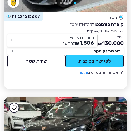
67 צפו ברכב זה
נתניה
קופרה פורמנטור
FORMENTOR
2022
יד 2
99,000 ק״מ
מחיר
החזר חודשי מ-
1,506
130,000
₪
לחודש
*
₪
תוספות לעיסקה
לפגישה בסוכנות
יצירת קשר
*חישוב ההחזר מפורט ב
תקנון