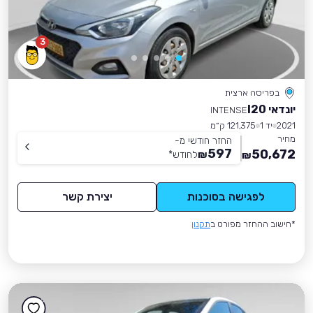
3
בפריסה ארצית
יונדאי I20
INTENSE
2021
יד 1
121,375 ק״מ
מחיר
החזר חודשי מ-
597
50,672
₪
לחודש
*
₪
לפגישה בסוכנות
יצירת קשר
*חישוב ההחזר מפורט ב
תקנון