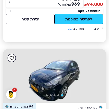
969
94,000
₪
לחודש
*
₪
תוספות לעיסקה
לפגישה בסוכנות
יצירת קשר
*חישוב ההחזר מפורט ב
תקנון
4
94 צפו ברכב זה
בפריסה ארצית