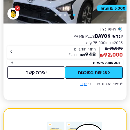
2
3,000 ₪ הנחה
ראשון לציון
יונדאי BAYON
PRIME PLUS
2023
יד 1
78,000 ק״מ
95,000 ₪
החזר חודשי מ-
948
92,000
₪
לחודש
*
₪
תוספות לעיסקה
לפגישה בסוכנות
יצירת קשר
*חישוב ההחזר מפורט ב
תקנון