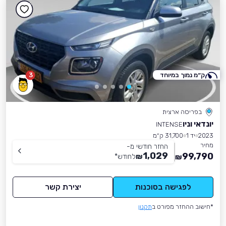
ק״מ נמוך במיוחד
3
בפריסה ארצית
יונדאי וניו
INTENSE
2023
יד 1
31,700 ק״מ
מחיר
החזר חודשי מ-
1,029
99,790
₪
לחודש
*
₪
לפגישה בסוכנות
יצירת קשר
*חישוב ההחזר מפורט ב
תקנון