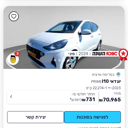
2024
מיני
3
בפריסה ארצית
יונדאי I10
PRIME
2023
יד 1
22,274 ק״מ
מחיר
החזר חודשי מ-
731
70,965
₪
לחודש
*
₪
לפגישה בסוכנות
יצירת קשר