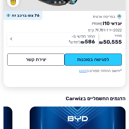
76 צפו ברכב זה
בפריסה ארצית
יונדאי I10
PRIME
2022
יד 1
79,781 ק״מ
מחיר
החזר חודשי מ-
586
50,555
₪
לחודש
*
₪
לפגישה בסוכנות
יצירת קשר
*חישוב ההחזר מפורט ב
תקנון
הדגמים החשמליים בCarwiz