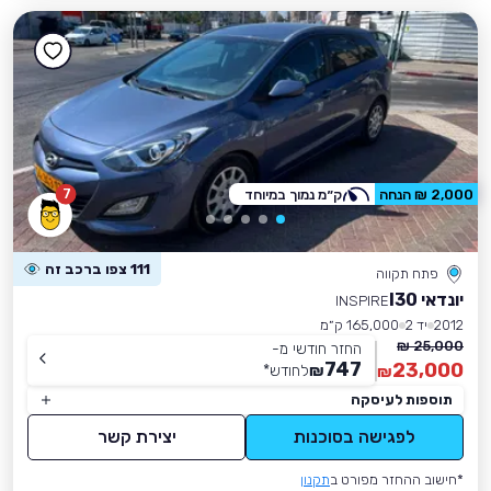
7
2,000 ₪ הנחה
ק״מ נמוך במיוחד
111 צפו ברכב זה
פתח תקווה
יונדאי I30
INSPIRE
2012
יד 2
165,000 ק״מ
25,000 ₪
החזר חודשי מ-
747
23,000
₪
לחודש
*
₪
תוספות לעיסקה
לפגישה בסוכנות
יצירת קשר
*חישוב ההחזר מפורט ב
תקנון