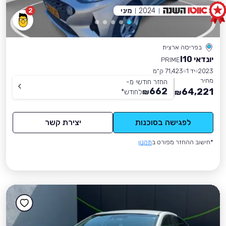
2024
מיני
2
בפריסה ארצית
יונדאי I10
PRIME
2023
יד 1
71,423 ק״מ
מחיר
החזר חודשי מ-
662
64,221
₪
לחודש
*
₪
לפגישה בסוכנות
יצירת קשר
*חישוב ההחזר מפורט ב
תקנון