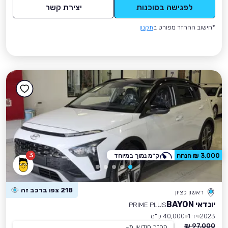
לפגישה בסוכנות
יצירת קשר
*חישוב ההחזר מפורט ב
תקנון
3
3,000 ₪ הנחה
ק״מ נמוך במיוחד
218 צפו ברכב זה
ראשון לציון
יונדאי BAYON
PRIME PLUS
2023
יד 1
40,000 ק״מ
97,000 ₪
החזר חודשי מ-