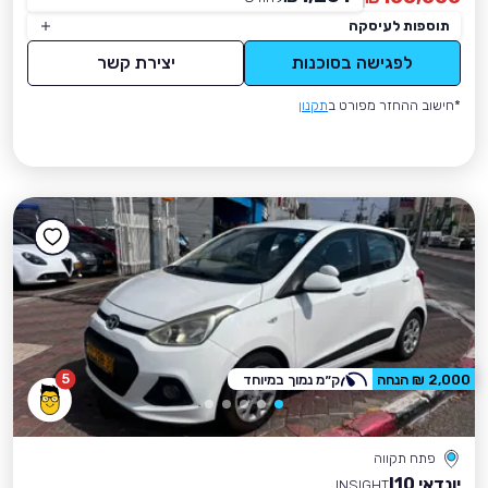
תוספות לעיסקה
לפגישה בסוכנות
יצירת קשר
*חישוב ההחזר מפורט ב
תקנון
5
2,000 ₪ הנחה
ק״מ נמוך במיוחד
פתח תקווה
יונדאי I10
INSIGHT