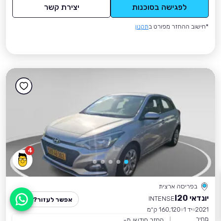
לפגישה בסוכנות
יצירת קשר
*חישוב ההחזר מפורט ב
תקנון
4
בפריסה ארצית
יונדאי I20
INTENSE
אפשר לעזור?
2021
יד 1
160,120 ק״מ
מחיר
החזר חודשי מ-