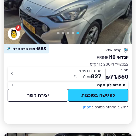
5
1553 צפו ברכב זה
קרית אתא
יונדאי I10
PRIME
2022
יד 1
113,200 ק״מ
מחיר
החזר חודשי מ-
827
71,350
₪
לחודש
*
₪
תוספות לעיסקה
לפגישה בסוכנות
יצירת קשר
*חישוב ההחזר מפורט ב
תקנון