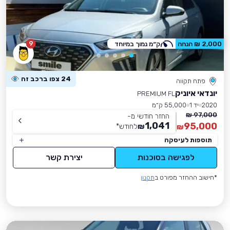
9
2,000 ₪ הנחה
ק״מ נמוך במיוחד
24 צפו ברכב זה
פתח תקווה
יונדאי איוניק
PREMIUM FL
2020
יד 1
55,000 ק״מ
97,000 ₪
החזר חודשי מ-
1,041
95,000
₪
לחודש
*
₪
תוספות לעיסקה
לפגישה בסוכנות
יצירת קשר
*חישוב ההחזר מפורט ב
תקנון