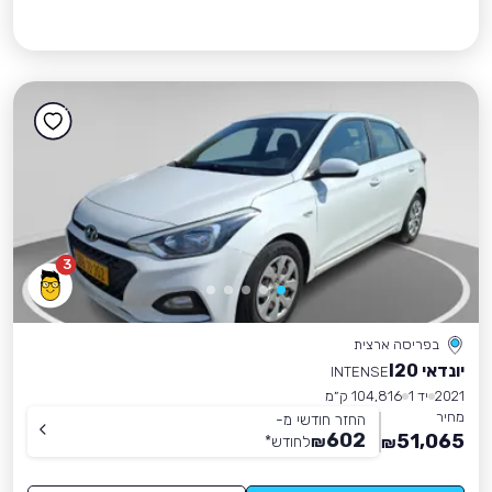
3
בפריסה ארצית
יונדאי I20
INTENSE
2021
יד 1
104,816 ק״מ
מחיר
החזר חודשי מ-
602
51,065
₪
לחודש
*
₪