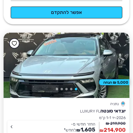
אפשר להתקדם
5,000 ₪ הנחה
נתניה
יונדאי סונטה
LUXURY FL
2026
יד 1
1 ק״מ
219,900 ₪
החזר חודשי מ-
1,605
214,900
₪
לחודש
*
₪