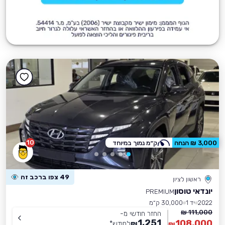
10
3,000 ₪ הנחה
ק״מ נמוך במיוחד
49 צפו ברכב זה
ראשון לציון
יונדאי טוסון
PREMIUM
2022
יד 1
30,000 ק״מ
111,000 ₪
החזר חודשי מ-
1,251
108,000
₪
לחודש
*
₪