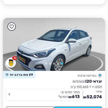
3
29 צפו ברכב זה
בפריסה ארצית
יונדאי I20
INTENSE
2021
יד 1
133,663 ק״מ
מחיר
החזר חודשי מ-
613
52,074
₪
לחודש
*
₪