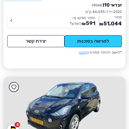
יונדאי I10
PRIME
2022
יד 1
66,635 ק״מ
מחיר
החזר חודשי מ-
591
51,044
₪
לחודש
*
₪
לפגישה בסוכנות
יצירת קשר
*חישוב ההחזר מפורט ב
תקנון
4