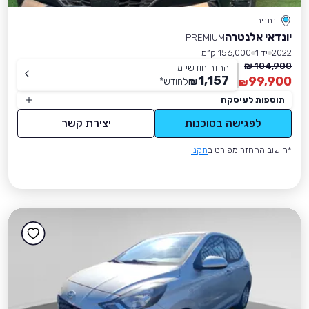
נתניה
יונדאי אלנטרה
PREMIUM
2022
יד 1
156,000 ק״מ
104,900 ₪
החזר חודשי מ-
1,157
99,900
₪
לחודש
*
₪
תוספות לעיסקה
לפגישה בסוכנות
יצירת קשר
*חישוב ההחזר מפורט ב
תקנון