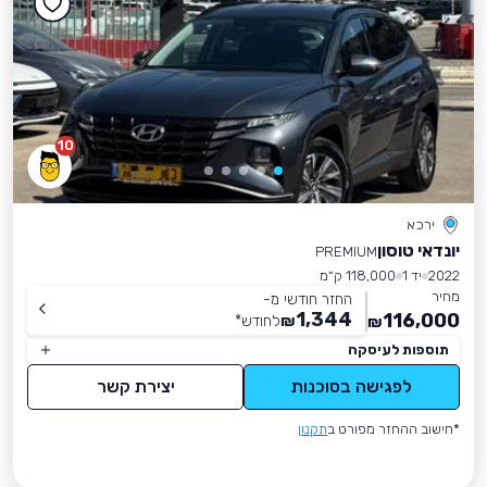
10
ירכא
יונדאי טוסון
PREMIUM
2022
יד 1
118,000 ק״מ
מחיר
החזר חודשי מ-
1,344
116,000
₪
לחודש
*
₪
תוספות לעיסקה
לפגישה בסוכנות
יצירת קשר
*חישוב ההחזר מפורט ב
תקנון