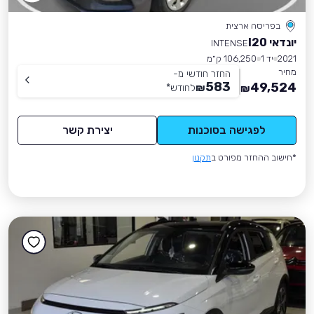
בפריסה ארצית
יונדאי I20
INTENSE
2021
יד 1
106,250 ק״מ
מחיר
החזר חודשי מ-
583
49,524
₪
לחודש
*
₪
לפגישה בסוכנות
יצירת קשר
*חישוב ההחזר מפורט ב
תקנון