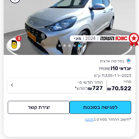
2024
מיני
3
בפריסה ארצית
יונדאי I10
PRIME
2023
יד 1
11,335 ק״מ
מחיר
החזר חודשי מ-
727
70,522
₪
לחודש
*
₪
לפגישה בסוכנות
יצירת קשר
*חישוב ההחזר מפורט ב
תקנון