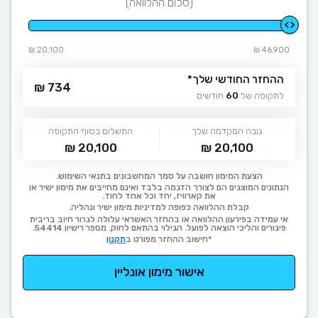
(סכום ההלוואה)
20,100 ₪
46,900 ₪
ההחזר החודשי שלך
*
734 ₪
לתקופה של
60
חודשים
גובה המקדמה שלך
התשלום בסוף התקופה
20,100 ₪
20,100 ₪
הצעת המימון חושבה על סמך המחשבונים בתנאי השימוש.
הנתונים המוצגים הם לצורך הדגמה בלבד ואינם מחייבים את מימון ישיר או
את קארוויז, יחד וכל אחד לחוד.
קבלת ההלוואה כפופה למדיניות מימון ישיר ונהליה.
אי עמידה בפירעון ההלוואה או בהחזר האשראי עלולה לגרור חיוב בריבית
פיגורים והליכי הוצאה לפועל. הגילוי בהתאם לחוק. מספר רישיון 54414.
*חישוב ההחזר מפורט ב
תקנון
אישור מימון אונליין