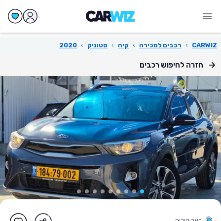
CARWIZ
›
רכבים למכירה
›
קיה
›
סטוניק
›
2020
חזרה לחיפוש רכבים
באר טוביה