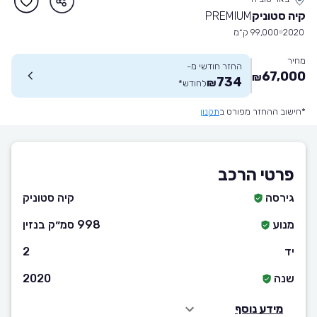
קיה סטוניק
PREMIUM
2020
99,000 ק״מ
מחיר
החזר חודשי מ-
67,000
₪
734
₪
לחודש
*
*חישוב ההחזר מפורט ב
תקנון
פרטי הרכב
גירסה
קיה סטוניק
מנוע
998 סמ״ק בנזין
יד
2
שנה
2020
מידע נוסף