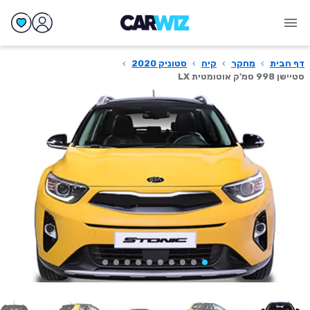
דף הבית
›
מחקר
›
קיה
›
סטוניק 2020
›
סטיישן 998 סמ'ק אוטומטית LX