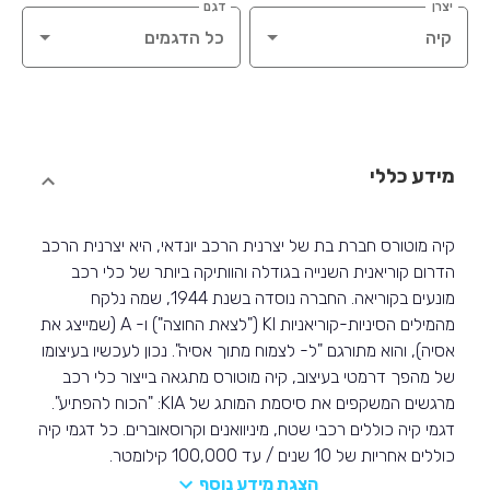
יצרן
דגם
מידע כללי
קיה מוטורס חברת בת של יצרנית הרכב יונדאי, היא יצרנית הרכב
הדרום קוריאנית השנייה בגודלה והוותיקה ביותר של כלי רכב
מונעים בקוריאה. החברה נוסדה בשנת 1944, שמה נלקח
מהמילים הסיניות-קוריאניות KI ("לצאת החוצה") ו- A (שמייצג את
אסיה), והוא מתורגם "ל- לצמוח מתוך אסיה". נכון לעכשיו בעיצומו
של מהפך דרמטי בעיצוב, קיה מוטורס מתגאה בייצור כלי רכב
מרגשים המשקפים את סיסמת המותג של KIA: "הכוח להפתיע".
דגמי קיה כוללים רכבי שטח, מיניוואנים וקרוסאוברים. כל דגמי קיה
כוללים אחריות של 10 שנים / עד 100,000 קילומטר.
הצגת מידע נוסף