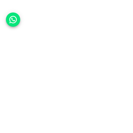
אפשר לעזור?
למעלה
רכבים
מי אנחנו
סננים מומלצים
מסחריות
מגזין
תקנון
משאיות
אינדקס סוכנויות
נגישות
בדיקת מימון
שאלות ותשובות
מדיניות פרטיות
טרייד אין
אבטחת מידע