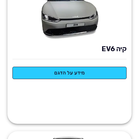
קיה EV6
מידע על הדגם