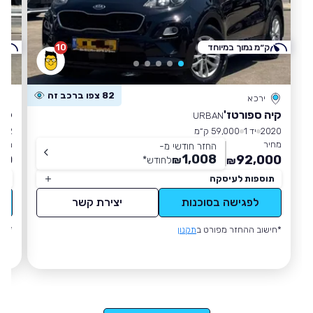
ק״מ נמוך במיוחד
10
ק
82 צפו ברכב זה
ירכא
קיה ספורטז'
קיה
URBAN
2020
יד 1
59,000 ק״מ
022
מחיר
מחי
החזר חודשי מ-
1,008
00
92,000
₪
לחודש
*
₪
תוספות לעיסקה
תו
לפגישה בסוכנות
יצירת קשר
*חישוב ההחזר מפורט ב
תקנון
*חי