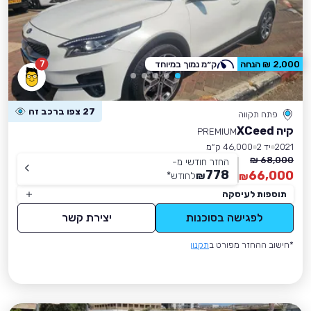
7
2,000 ₪ הנחה
ק״מ נמוך במיוחד
27 צפו ברכב זה
פתח תקווה
קיה XCeed
PREMIUM
2021
יד 2
46,000 ק״מ
68,000 ₪
החזר חודשי מ-
778
66,000
₪
לחודש
*
₪
תוספות לעיסקה
לפגישה בסוכנות
יצירת קשר
*חישוב ההחזר מפורט ב
תקנון