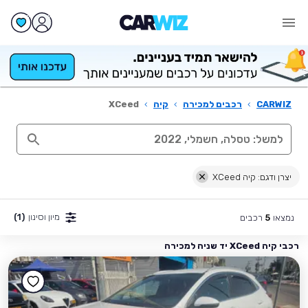
CARWIZ
›
רכבים למכירה
›
קיה
›
XCeed
יצרן ודגם: קיה XCeed
מיון וסינון
(1)
נמצאו
רכבים
5
רכבי קיה XCeed יד שניה למכירה