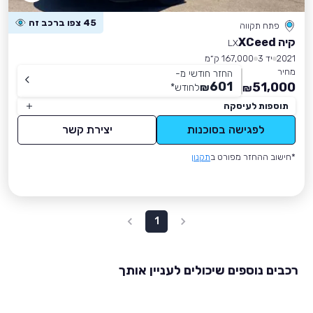
45 צפו ברכב זה
פתח תקווה
קיה XCeed
LX
2021
יד 3
167,000 ק״מ
מחיר
החזר חודשי מ-
601
51,000
₪
לחודש
*
₪
תוספות לעיסקה
לפגישה בסוכנות
יצירת קשר
*חישוב ההחזר מפורט ב
תקנון
1
רכבים נוספים שיכולים לעניין אותך