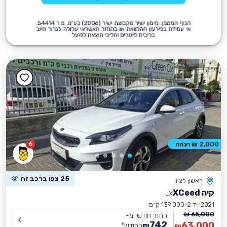
6
2,000 ₪ הנחה
25 צפו ברכב זה
ראשון לציון
קיה XCeed
LX
2021
יד 2
139,000 ק״מ
65,000 ₪
החזר חודשי מ-
742
63,000
₪
לחודש
*
₪