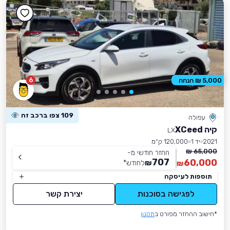
6
5,000 ₪ הנחה
109 צפו ברכב זה
עפולה
קיה XCeed
LX
2021
יד 1
120,000 ק״מ
65,000 ₪
החזר חודשי מ-
707
60,000
₪
לחודש
*
₪
תוספות לעיסקה
לפגישה בסוכנות
יצירת קשר
*חישוב ההחזר מפורט ב
תקנון