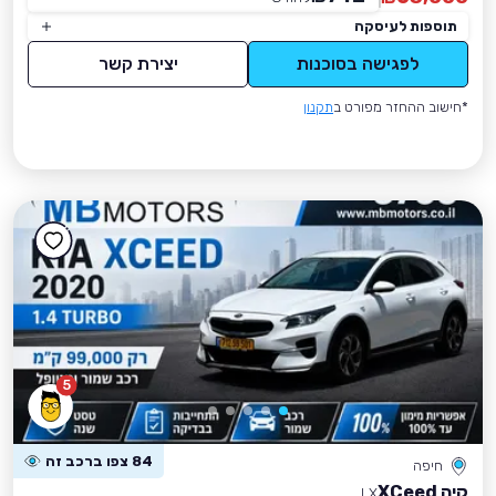
תוספות לעיסקה
לפגישה בסוכנות
יצירת קשר
*חישוב ההחזר מפורט ב
תקנון
5
84 צפו ברכב זה
חיפה
קיה XCeed
LX