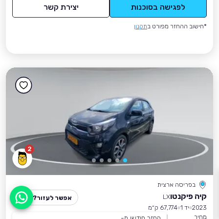
לפגישה בסוכנות
יצירת קשר
*חישוב ההחזר מפורט ב
תקנון
2
בפריסה ארצית
קיה פיקנטו
LX
אפשר לעזור?
2023
יד 1
67,774 ק״מ
מחיר
החזר חודשי מ-