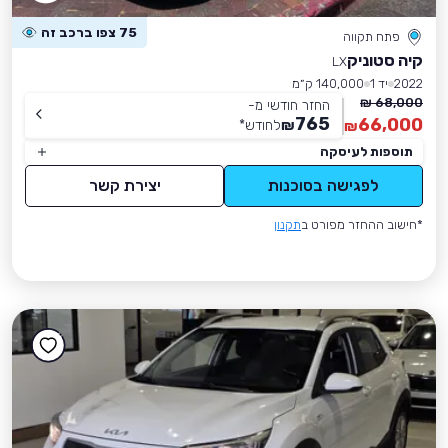
75 צפו ברכב זה
פתח תקווה
קיה סטוניק
LX
2022
יד 1
140,000 ק״מ
68,000 ₪
החזר חודשי מ-
765
66,000
₪
לחודש
*
₪
תוספות לעיסקה
לפגישה בסוכנות
יצירת קשר
*חישוב ההחזר מפורט ב
תקנון