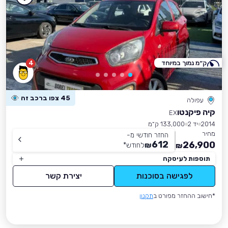
ק״מ נמוך במיוחד
4
45 צפו ברכב זה
עפולה
קיה פיקנטו
EX
2014
יד 2
133,000 ק״מ
מחיר
החזר חודשי מ-
612
26,900
₪
לחודש
*
₪
תוספות לעיסקה
לפגישה בסוכנות
יצירת קשר
*חישוב ההחזר מפורט ב
תקנון