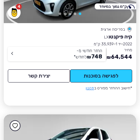
ק״מ נמוך במיוחד
4
בפריסה ארצית
קיה פיקנטו
LX
2022
יד 1
35,939 ק״מ
מחיר
החזר חודשי מ-
748
64,544
₪
לחודש
*
₪
לפגישה בסוכנות
יצירת קשר
*חישוב ההחזר מפורט ב
תקנון