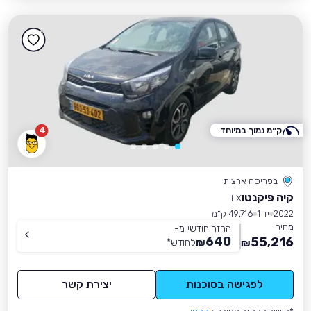
ק״מ נמוך במיוחד
4
בפריסה ארצית
קיה פיקנטו
LX
2022
יד 1
49,716 ק״מ
מחיר
החזר חודשי מ-
640
55,216
₪
לחודש
*
₪
לפגישה בסוכנות
יצירת קשר