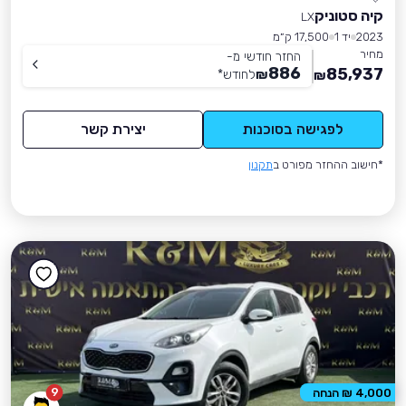
קיה סטוניק
LX
2023
יד 1
17,500 ק״מ
מחיר
החזר חודשי מ-
886
85,937
₪
לחודש
*
₪
לפגישה בסוכנות
יצירת קשר
*חישוב ההחזר מפורט ב
תקנון
9
4,000 ₪ הנחה