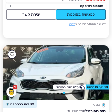
תוספות לעיסקה
לפגישה בסוכנות
יצירת קשר
*חישוב ההחזר מפורט ב
תקנון
9
5,000 ₪ הנחה
ק״מ נמוך במיוחד
32 צפו ברכב זה
נתניה
קיה ספורטז'
TURBO TOP