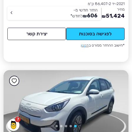
2021
יד 2
86,407 ק״מ
מחיר
החזר חודשי מ-
606
51,424
₪
לחודש
*
₪
לפגישה בסוכנות
יצירת קשר
*חישוב ההחזר מפורט ב
תקנון
7