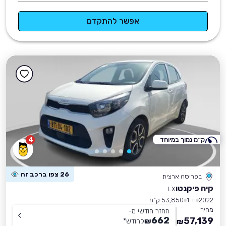
אפשר להתקדם
ק״מ נמוך במיוחד
4
26 צפו ברכב זה
בפריסה ארצית
קיה פיקנטו
LX
2022
יד 1
53,850 ק״מ
מחיר
החזר חודשי מ-
662
57,139
₪
לחודש
*
₪