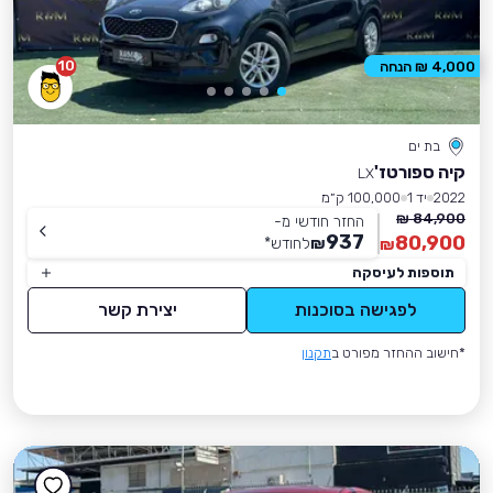
10
4,000 ₪ הנחה
בת ים
קיה ספורטז'
LX
2022
יד 1
100,000 ק״מ
84,900 ₪
החזר חודשי מ-
937
80,900
₪
לחודש
*
₪
תוספות לעיסקה
לפגישה בסוכנות
יצירת קשר
*חישוב ההחזר מפורט ב
תקנון