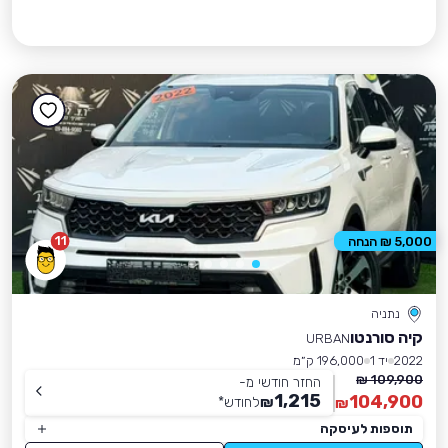
11
5,000 ₪ הנחה
נתניה
קיה סורנטו
URBAN
2022
יד 1
196,000 ק״מ
109,900 ₪
החזר חודשי מ-
1,215
104,900
₪
לחודש
*
₪
תוספות לעיסקה