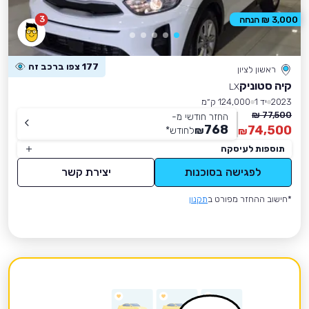
3
3,000 ₪ הנחה
177 צפו ברכב זה
ראשון לציון
קיה סטוניק
LX
2023
יד 1
124,000 ק״מ
77,500 ₪
החזר חודשי מ-
768
74,500
₪
לחודש
*
₪
תוספות לעיסקה
לפגישה בסוכנות
יצירת קשר
*חישוב ההחזר מפורט ב
תקנון