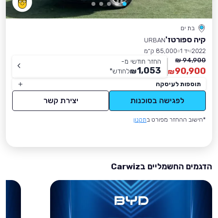
בת ים
קיה ספורטז'
URBAN
2022
יד 1
85,000 ק״מ
94,900 ₪
החזר חודשי מ-
1,053
90,900
₪
לחודש
*
₪
תוספות לעיסקה
לפגישה בסוכנות
יצירת קשר
*חישוב ההחזר מפורט ב
תקנון
הדגמים החשמליים בCarwiz