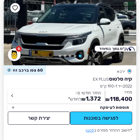
ק״מ נמוך במיוחד
6
60 צפו ברכב זה
ירכא
קיה סלטוס
EX PLUS
2022
יד 1
190 ק״מ
מחיר
החזר חודשי מ-
1,372
118,400
₪
לחודש
*
₪
תוספות לעיסקה
לפגישה בסוכנות
יצירת קשר
*חישוב ההחזר מפורט ב
תקנון