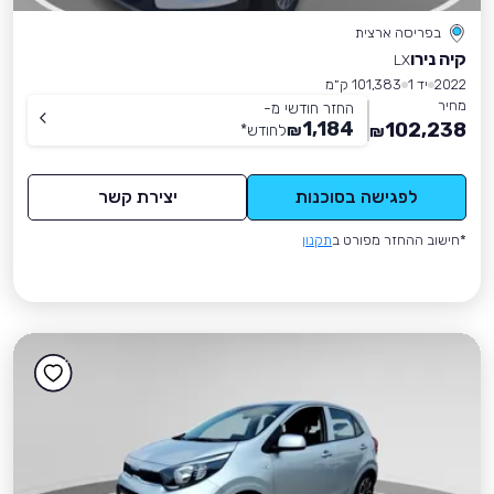
בפריסה ארצית
קיה נירו
LX
2022
יד 1
101,383 ק״מ
מחיר
החזר חודשי מ-
1,184
102,238
₪
לחודש
*
₪
לפגישה בסוכנות
יצירת קשר
*חישוב ההחזר מפורט ב
תקנון