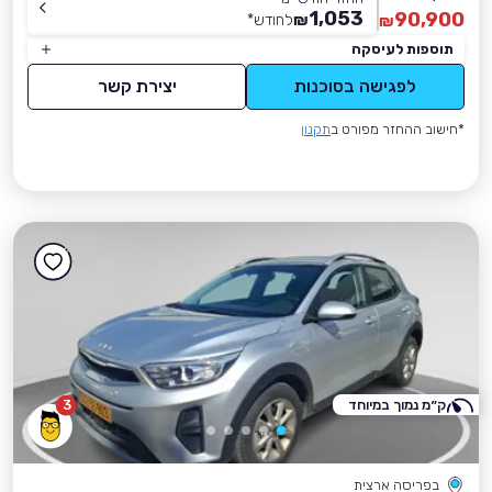
1,053
90,900
₪
לחודש
*
₪
תוספות לעיסקה
לפגישה בסוכנות
יצירת קשר
*חישוב ההחזר מפורט ב
תקנון
ק״מ נמוך במיוחד
3
בפריסה ארצית