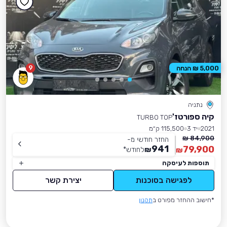
9
5,000 ₪ הנחה
נתניה
קיה ספורטז'
TURBO TOP
2021
יד 3
115,500 ק״מ
84,900 ₪
החזר חודשי מ-
941
79,900
₪
לחודש
*
₪
תוספות לעיסקה
לפגישה בסוכנות
יצירת קשר
*חישוב ההחזר מפורט ב
תקנון