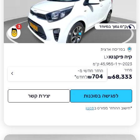
ק״מ נמוך במיוחד
3
בפריסה ארצית
קיה פיקנטו
LX
2023
יד 1
45,985 ק״מ
מחיר
החזר חודשי מ-
704
68,333
₪
לחודש
*
₪
לפגישה בסוכנות
יצירת קשר
*חישוב ההחזר מפורט ב
תקנון