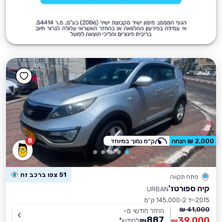
8
2,000 ₪ הנחה
ק״מ נמוך במיוחד
51 צפו ברכב זה
פתח תקווה
קיה ספורטז'
URBAN
2015
יד 2
145,000 ק״מ
41,000 ₪
החזר חודשי מ-
887
39,000
₪
לחודש
*
₪