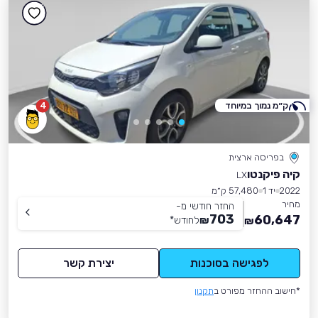
ק״מ נמוך במיוחד
4
בפריסה ארצית
קיה פיקנטו
LX
2022
יד 1
57,480 ק״מ
מחיר
החזר חודשי מ-
703
60,647
₪
לחודש
*
₪
לפגישה בסוכנות
יצירת קשר
*חישוב ההחזר מפורט ב
תקנון