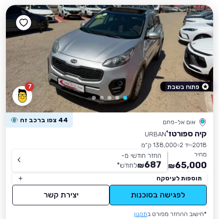
7
פתוח בשבת
44 צפו ברכב זה
אום אל-פחם
קיה ספורטז'
URBAN
2018
יד 2
138,000 ק״מ
מחיר
החזר חודשי מ-
687
65,000
₪
לחודש
*
₪
תוספות לעיסקה
לפגישה בסוכנות
יצירת קשר
*חישוב ההחזר מפורט ב
תקנון