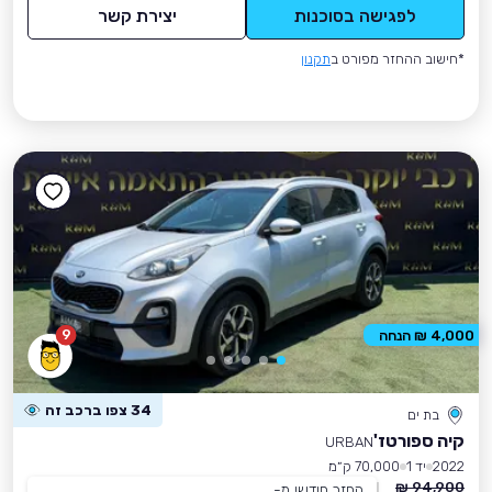
לפגישה בסוכנות
יצירת קשר
*חישוב ההחזר מפורט ב
תקנון
9
4,000 ₪ הנחה
34 צפו ברכב זה
בת ים
קיה ספורטז'
URBAN
2022
יד 1
70,000 ק״מ
94,900 ₪
החזר חודשי מ-