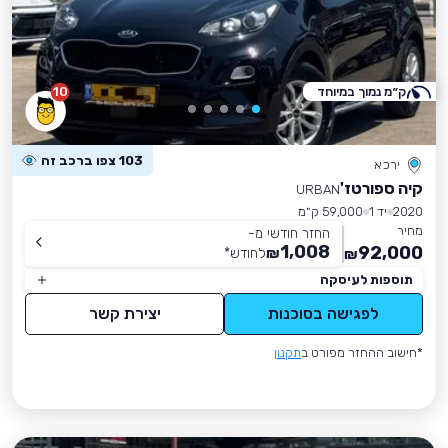
ק״מ נמוך במיוחד
10
103 צפו ברכב זה
ירכא
קיה ספורטז'
URBAN
2020
יד 1
59,000 ק״מ
מחיר
החזר חודשי מ-
1,008
92,000
₪
לחודש
*
₪
תוספות לעיסקה
לפגישה בסוכנות
יצירת קשר
*חישוב ההחזר מפורט ב
תקנון