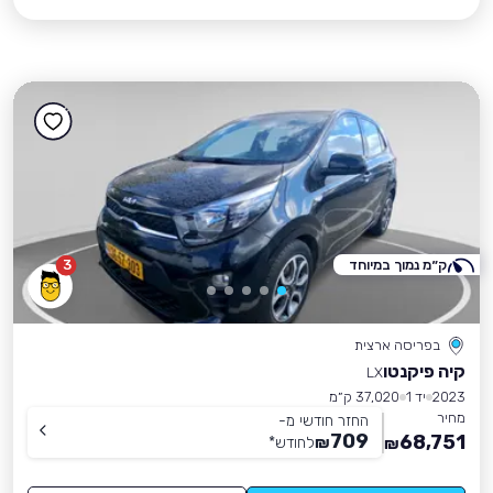
ק״מ נמוך במיוחד
3
בפריסה ארצית
קיה פיקנטו
LX
2023
יד 1
37,020 ק״מ
מחיר
החזר חודשי מ-
709
68,751
₪
לחודש
*
₪