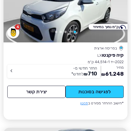
ק״מ נמוך במיוחד
4
בפריסה ארצית
קיה פיקנטו
LX
2022
יד 1
44,514 ק״מ
מחיר
החזר חודשי מ-
710
61,248
₪
לחודש
*
₪
לפגישה בסוכנות
יצירת קשר
*חישוב ההחזר מפורט ב
תקנון