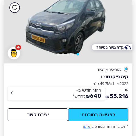
ק״מ נמוך במיוחד
4
בפריסה ארצית
קיה פיקנטו
LX
2022
יד 1
49,716 ק״מ
מחיר
החזר חודשי מ-
640
55,216
₪
לחודש
*
₪
לפגישה בסוכנות
יצירת קשר
*חישוב ההחזר מפורט ב
תקנון