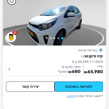
2
בפריסה ארצית
קיה פיקנטו
LX
2023
יד 1
65,334 ק״מ
מחיר
החזר חודשי מ-
680
65,980
₪
לחודש
*
₪
לפגישה בסוכנות
יצירת קשר
*חישוב ההחזר מפורט ב
תקנון