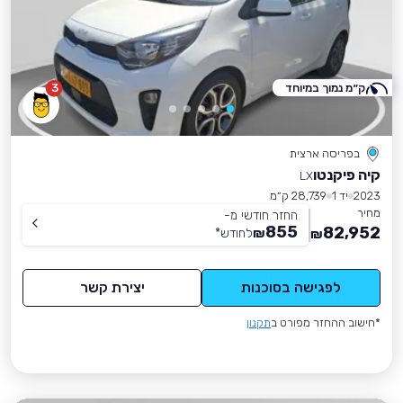
ק״מ נמוך במיוחד
3
בפריסה ארצית
קיה פיקנטו
LX
2023
יד 1
28,739 ק״מ
מחיר
החזר חודשי מ-
855
82,952
₪
לחודש
*
₪
לפגישה בסוכנות
יצירת קשר
*חישוב ההחזר מפורט ב
תקנון