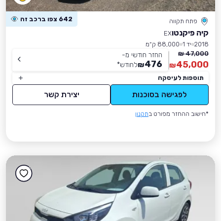
642 צפו ברכב זה
פתח תקווה
קיה פיקנטו
EX
2018
יד 1
88,000 ק״מ
47,000 ₪
החזר חודשי מ-
476
45,000
₪
לחודש
*
₪
תוספות לעיסקה
לפגישה בסוכנות
יצירת קשר
*חישוב ההחזר מפורט ב
תקנון