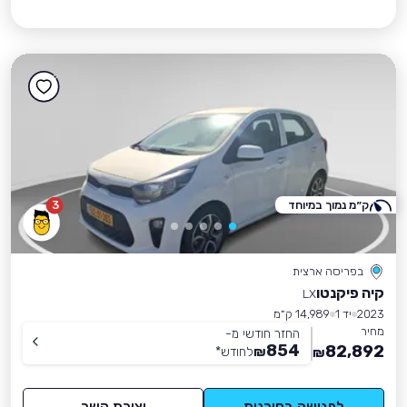
ק״מ נמוך במיוחד
3
בפריסה ארצית
קיה פיקנטו
LX
2023
יד 1
14,989 ק״מ
מחיר
החזר חודשי מ-
854
82,892
₪
לחודש
*
₪
לפגישה בסוכנות
יצירת קשר