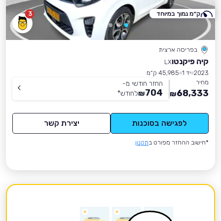
ק״מ נמוך במיוחד
3
בפריסה ארצית
קיה פיקנטו
LX
2023
יד 1
45,985 ק״מ
מחיר
החזר חודשי מ-
704
68,333
₪
לחודש
*
₪
לפגישה בסוכנות
יצירת קשר
*חישוב ההחזר מפורט ב
תקנון