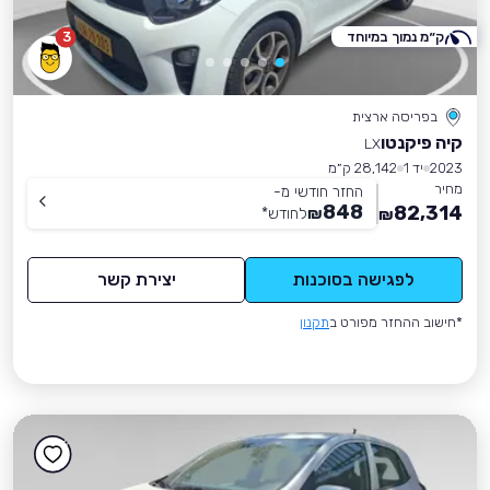
ק״מ נמוך במיוחד
3
בפריסה ארצית
קיה פיקנטו
LX
2023
יד 1
28,142 ק״מ
מחיר
החזר חודשי מ-
848
82,314
₪
לחודש
*
₪
לפגישה בסוכנות
יצירת קשר
*חישוב ההחזר מפורט ב
תקנון