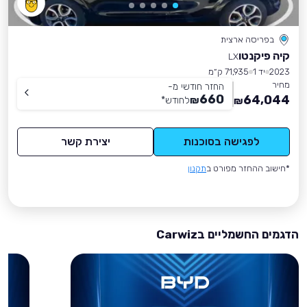
בפריסה ארצית
קיה פיקנטו
LX
2023
יד 1
71,935 ק״מ
מחיר
החזר חודשי מ-
660
64,044
₪
לחודש
*
₪
לפגישה בסוכנות
יצירת קשר
*חישוב ההחזר מפורט ב
תקנון
הדגמים החשמליים בCarwiz