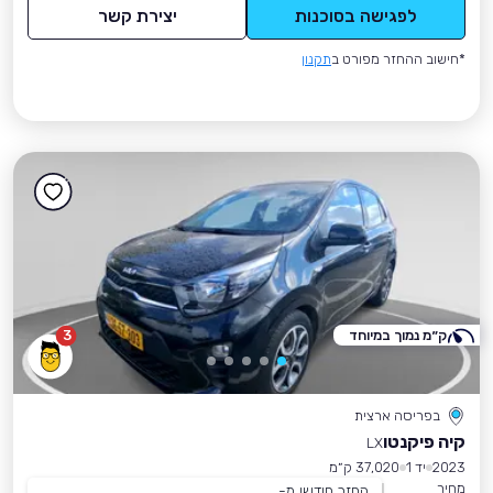
לפגישה בסוכנות
יצירת קשר
*חישוב ההחזר מפורט ב
תקנון
ק״מ נמוך במיוחד
3
בפריסה ארצית
קיה פיקנטו
LX
2023
יד 1
37,020 ק״מ
מחיר
החזר חודשי מ-