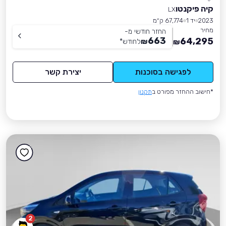
קיה פיקנטו
LX
2023
יד 1
67,774 ק״מ
מחיר
החזר חודשי מ-
663
64,295
₪
לחודש
*
₪
לפגישה בסוכנות
יצירת קשר
*חישוב ההחזר מפורט ב
תקנון
2