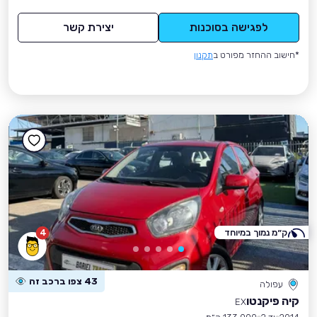
לפגישה בסוכנות
יצירת קשר
*חישוב ההחזר מפורט ב
תקנון
ק״מ נמוך במיוחד
4
43 צפו ברכב זה
עפולה
קיה פיקנטו
EX