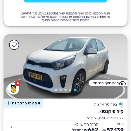
ק״מ נמוך במיוחד
4
24 צפו ברכב זה
בפריסה ארצית
קיה פיקנטו
LX
2022
יד 1
53,850 ק״מ
מחיר
החזר חודשי מ-
662
57,139
₪
לחודש
*
₪