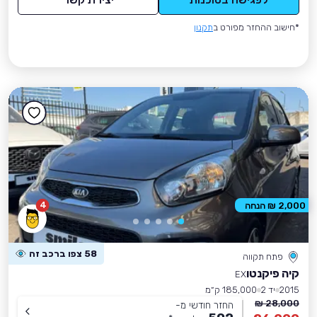
*חישוב ההחזר מפורט ב
תקנון
4
2,000 ₪ הנחה
58 צפו ברכב זה
פתח תקווה
קיה פיקנטו
EX
2015
יד 2
185,000 ק״מ
28,000 ₪
החזר חודשי מ-