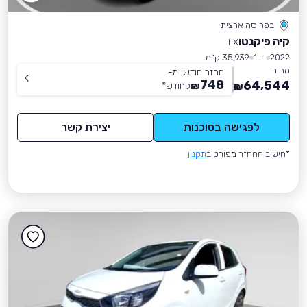
בפריסה ארצית
קיה פיקנטו
LX
2022
יד 1
35,939 ק״מ
מחיר
החזר חודשי מ-
748
64,544
₪
לחודש
*
₪
לפגישה בסוכנות
יצירת קשר
*חישוב ההחזר מפורט ב
תקנון