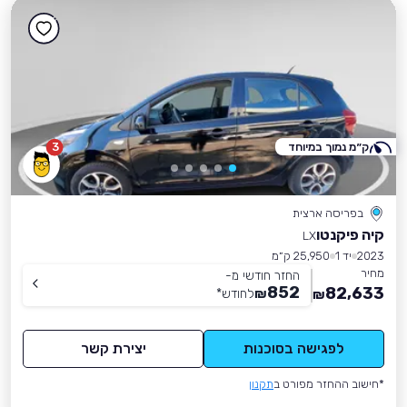
ק״מ נמוך במיוחד
3
בפריסה ארצית
קיה פיקנטו
LX
2023
יד 1
25,950 ק״מ
מחיר
החזר חודשי מ-
852
82,633
₪
לחודש
*
₪
לפגישה בסוכנות
יצירת קשר
*חישוב ההחזר מפורט ב
תקנון