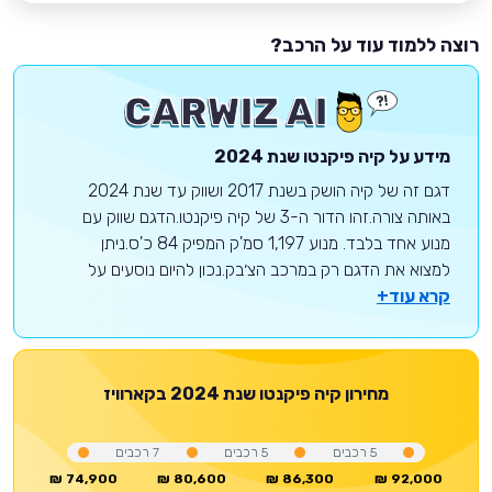
רוצה ללמוד עוד על הרכב?
מידע על
קיה
פיקנטו
שנת 2024
דגם זה של קיה הושק בשנת 2017 ושווק עד שנת 2024
באותה צורה.זהו הדור ה-3 של קיה פיקנטו.הדגם שווק עם
מנוע אחד בלבד. מנוע 1,197 סמ'ק המפיק 84 כ'ס.ניתן
למצוא את הדגם רק במרכב הצ׳בק.נכון להיום נוסעים על
קרא עוד+
מחירון
קיה
פיקנטו
שנת 2024
בקארוויז
5
רכבים
5
רכבים
7
רכבים
74,900 ₪
80,600 ₪
86,300 ₪
92,000 ₪