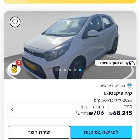
ק״מ נמוך במיוחד
3
בפריסה ארצית
קיה פיקנטו
LX
2023
יד 1
36,913 ק״מ
מחיר
החזר חודשי מ-
703
68,215
₪
לחודש
*
₪
לפגישה בסוכנות
יצירת קשר