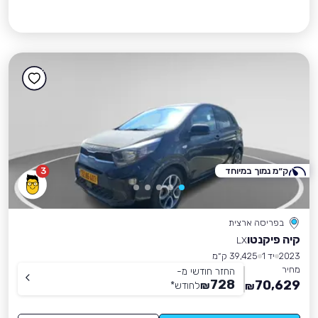
ק״מ נמוך במיוחד
3
בפריסה ארצית
קיה פיקנטו
LX
2023
יד 1
39,425 ק״מ
מחיר
החזר חודשי מ-
728
70,629
₪
לחודש
*
₪