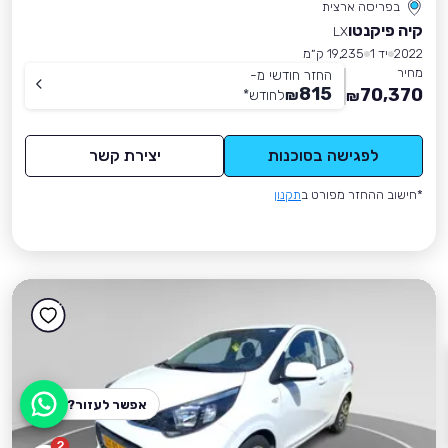
בפריסה ארצית
קיה פיקנטו
LX
2022
יד 1
19,235 ק״מ
מחיר
החזר חודשי מ-
815
70,370
₪
לחודש
*
₪
לפגישה בסוכנות
יצירת קשר
*חישוב ההחזר מפורט ב
תקנון
אפשר לעזור?
2