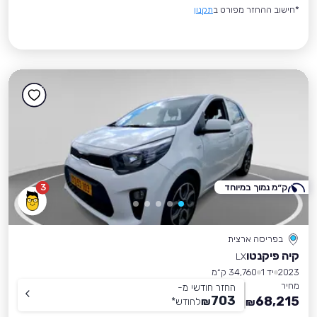
*חישוב ההחזר מפורט ב
תקנון
ק״מ נמוך במיוחד
3
בפריסה ארצית
קיה פיקנטו
LX
2023
יד 1
34,760 ק״מ
מחיר
החזר חודשי מ-
703
68,215
₪
לחודש
*
₪