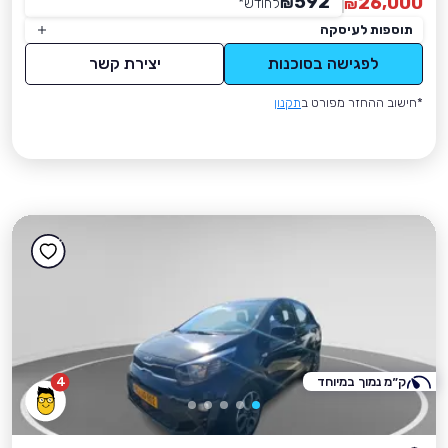
592
26,000
₪
לחודש
*
₪
תוספות לעיסקה
לפגישה בסוכנות
יצירת קשר
*חישוב ההחזר מפורט ב
תקנון
ק״מ נמוך במיוחד
4