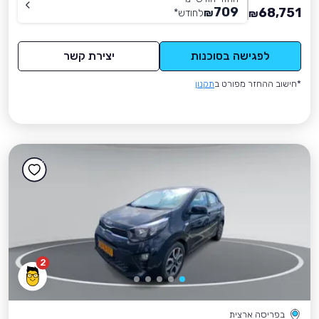
709
68,751
₪
לחודש
*
₪
לפגישה בסוכנות
יצירת קשר
*חישוב ההחזר מפורט ב
תקנון
2
בפריסה ארצית