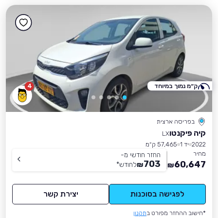
ק״מ נמוך במיוחד
4
בפריסה ארצית
קיה פיקנטו
LX
2022
יד 1
57,465 ק״מ
מחיר
החזר חודשי מ-
703
60,647
₪
לחודש
*
₪
לפגישה בסוכנות
יצירת קשר
*חישוב ההחזר מפורט ב
תקנון