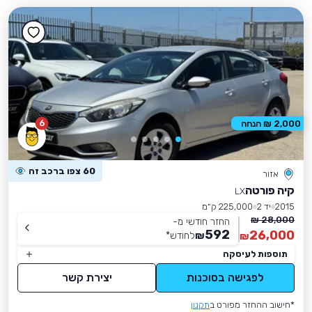
6
2,000 ₪ הנחה
60 צפו ברכב זה
אזור
קיה פורטה
LX
2015
יד 2
225,000 ק״מ
28,000 ₪
החזר חודשי מ-
592
26,000
₪
לחודש
*
₪
תוספות לעיסקה
לפגישה בסוכנות
יצירת קשר
*חישוב ההחזר מפורט ב
תקנון