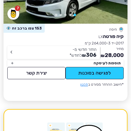
7
153 צפו ברכב זה
חיפה
קיה פורטה
LX
2017
יד 3
264,000 ק״מ
מחיר
החזר חודשי מ-
306
28,000
₪
לחודש
*
₪
תוספות לעיסקה
לפגישה בסוכנות
יצירת קשר
*חישוב ההחזר מפורט ב
תקנון