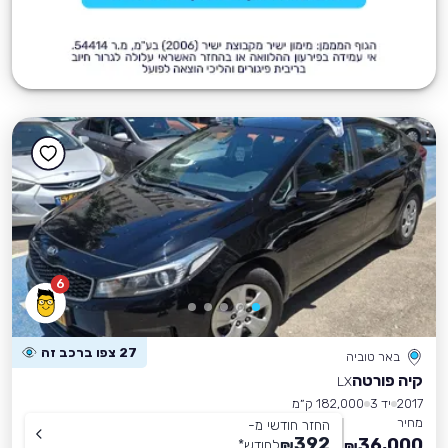
6
27 צפו ברכב זה
באר טוביה
קיה פורטה
LX
2017
יד 3
182,000 ק״מ
מחיר
החזר חודשי מ-
392
36,000
₪
לחודש
*
₪