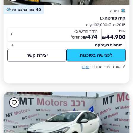
40 צפו ברכב זה
נתניה
קיה פורטה
LX
2018
יד 3
102,000 ק״מ
מחיר
החזר חודשי מ-
474
44,900
₪
לחודש
*
₪
תוספות לעיסקה
לפגישה בסוכנות
יצירת קשר
*חישוב ההחזר מפורט ב
תקנון