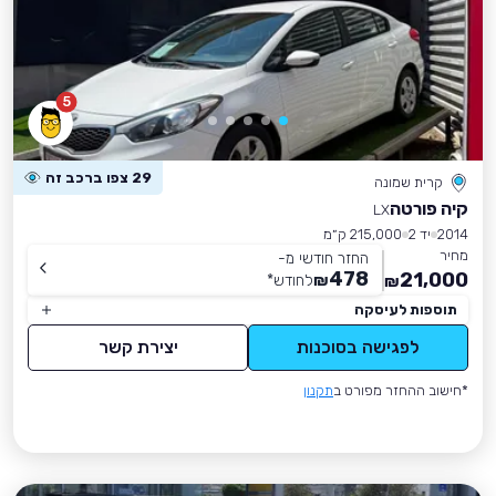
5
29 צפו ברכב זה
קרית שמונה
קיה פורטה
LX
2014
יד 2
215,000 ק״מ
מחיר
החזר חודשי מ-
478
21,000
₪
לחודש
*
₪
תוספות לעיסקה
לפגישה בסוכנות
יצירת קשר
*חישוב ההחזר מפורט ב
תקנון