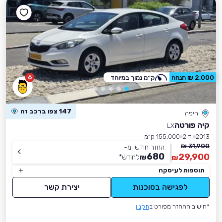
6
2,000 ₪ הנחה
ק״מ נמוך במיוחד
147 צפו ברכב זה
חיפה
קיה פורטה
LX
2013
יד 2
155,000 ק״מ
31,900 ₪
החזר חודשי מ-
680
29,900
₪
לחודש
*
₪
תוספות לעיסקה
לפגישה בסוכנות
יצירת קשר
*חישוב ההחזר מפורט ב
תקנון