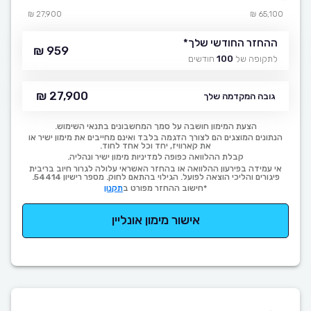
27,900 ₪
65,100 ₪
ההחזר החודשי שלך
*
959 ₪
לתקופה של
100
חודשים
27,900 ₪
גובה המקדמה שלך
הצעת המימון חושבה על סמך המחשבונים בתנאי השימוש.
הנתונים המוצגים הם לצורך הדגמה בלבד ואינם מחייבים את מימון ישיר או
את קארוויז, יחד וכל אחד לחוד.
קבלת ההלוואה כפופה למדיניות מימון ישיר ונהליה.
אי עמידה בפירעון ההלוואה או בהחזר האשראי עלולה לגרור חיוב בריבית
פיגורים והליכי הוצאה לפועל. הגילוי בהתאם לחוק. מספר רישיון 54414.
*חישוב ההחזר מפורט ב
תקנון
אישור מימון אונליין