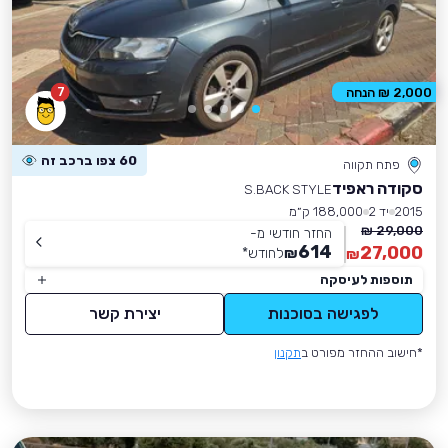
7
2,000 ₪ הנחה
60 צפו ברכב זה
פתח תקווה
סקודה ראפיד
S.BACK STYLE
2015
יד 2
188,000 ק״מ
29,000 ₪
החזר חודשי מ-
614
27,000
₪
לחודש
*
₪
תוספות לעיסקה
לפגישה בסוכנות
יצירת קשר
*חישוב ההחזר מפורט ב
תקנון