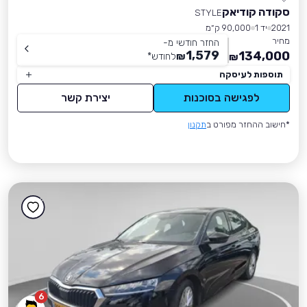
סקודה קודיאק
STYLE
2021
יד 1
90,000 ק״מ
מחיר
החזר חודשי מ-
1,579
134,000
₪
לחודש
*
₪
תוספות לעיסקה
לפגישה בסוכנות
יצירת קשר
*חישוב ההחזר מפורט ב
תקנון
6