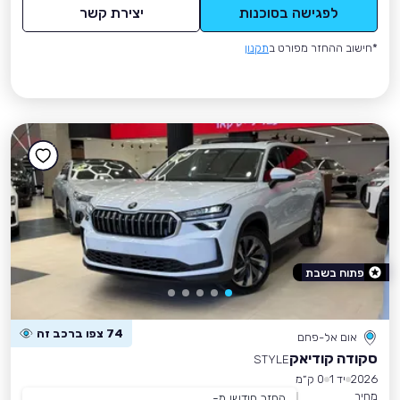
לפגישה בסוכנות
יצירת קשר
*חישוב ההחזר מפורט ב
תקנון
פתוח בשבת
74 צפו ברכב זה
אום אל-פחם
סקודה קודיאק
STYLE
2026
יד 1
0 ק״מ
מחיר
החזר חודשי מ-