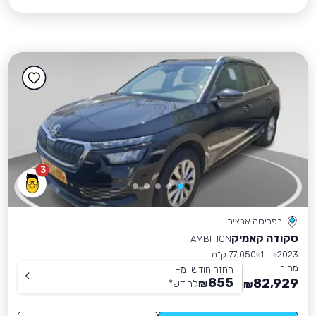
3
בפריסה ארצית
סקודה קאמיק
AMBITION
2023
יד 1
77,050 ק״מ
מחיר
החזר חודשי מ-
855
82,929
₪
לחודש
*
₪