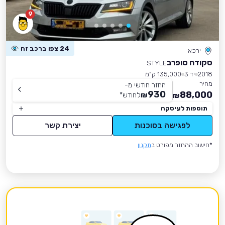
9
24 צפו ברכב זה
ירכא
סקודה סופרב
STYLE
2018
יד 3
135,000 ק״מ
מחיר
החזר חודשי מ-
930
88,000
₪
לחודש
*
₪
תוספות לעיסקה
לפגישה בסוכנות
יצירת קשר
*חישוב ההחזר מפורט ב
תקנון