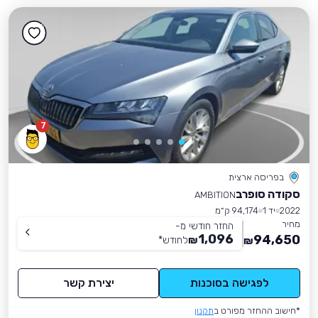
7
בפריסה ארצית
סקודה סופרב
AMBITION
2022
יד 1
94,174 ק״מ
מחיר
החזר חודשי מ-
1,096
94,650
₪
לחודש
*
₪
לפגישה בסוכנות
יצירת קשר
*חישוב ההחזר מפורט ב
תקנון