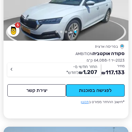
5
בפריסה ארצית
סקודה אוקטביה
AMBITION
2023
יד 1
64,088 ק״מ
מחיר
החזר חודשי מ-
1,207
117,133
₪
לחודש
*
₪
לפגישה בסוכנות
יצירת קשר
*חישוב ההחזר מפורט ב
תקנון