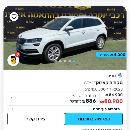
8
4,000 ₪ הנחה
בת ים
סקודה קארוק
STYLE
2020
יד 1
150,000 ק״מ
84,900 ₪
החזר חודשי מ-
886
80,900
₪
לחודש
*
₪
תוספות לעיסקה
לפגישה בסוכנות
יצירת קשר