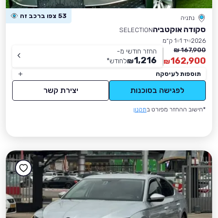
53 צפו ברכב זה
נתניה
סקודה אוקטביה
SELECTION
2026
יד 1
1 ק״מ
167,900 ₪
החזר חודשי מ-
1,216
162,900
₪
לחודש
*
₪
תוספות לעיסקה
לפגישה בסוכנות
יצירת קשר
*חישוב ההחזר מפורט ב
תקנון