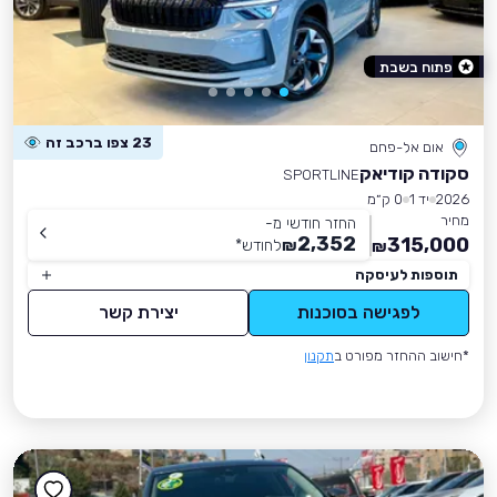
פתוח בשבת
23 צפו ברכב זה
אום אל-פחם
סקודה קודיאק
SPORTLINE
2026
יד 1
0 ק״מ
מחיר
החזר חודשי מ-
2,352
315,000
₪
לחודש
*
₪
תוספות לעיסקה
לפגישה בסוכנות
יצירת קשר
*חישוב ההחזר מפורט ב
תקנון