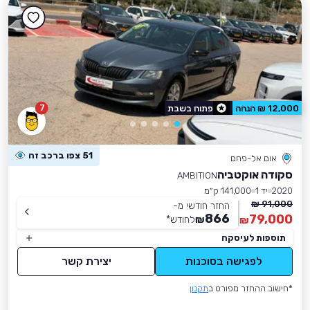
7
12,000 ₪ הנחה
פתוח בשבת
51 צפו ברכב זה
אום אל-פחם
סקודה אוקטביה
AMBITION
2020
יד 1
141,000 ק״מ
91,000 ₪
החזר חודשי מ-
866
79,000
₪
לחודש
*
₪
תוספות לעיסקה
לפגישה בסוכנות
יצירת קשר
*חישוב ההחזר מפורט ב
תקנון