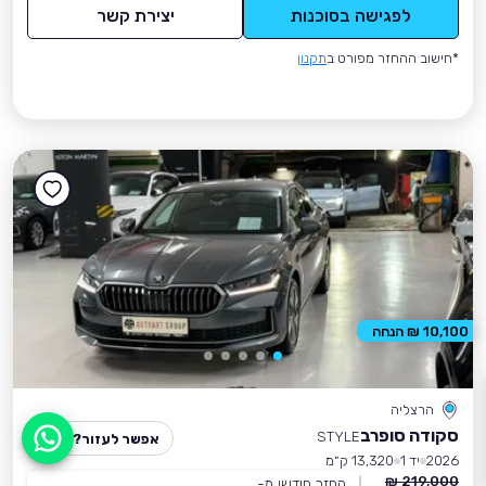
לפגישה בסוכנות
יצירת קשר
*חישוב ההחזר מפורט ב
תקנון
10,100 ₪ הנחה
הרצליה
סקודה סופרב
STYLE
אפשר לעזור?
2026
יד 1
13,320 ק״מ
219,000 ₪
החזר חודשי מ-