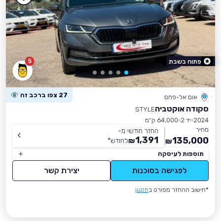
5
פתוח בשבת
27 צפו ברכב זה
אום אל-פחם
סקודה אוקטביה
STYLE
2024
יד 2
64,000 ק״מ
מחיר
החזר חודשי מ-
1,391
135,000
₪
לחודש
*
₪
תוספות לעיסקה
לפגישה בסוכנות
יצירת קשר
*חישוב ההחזר מפורט ב
תקנון