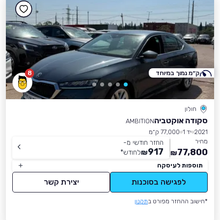
ק״מ נמוך במיוחד
8
חולון
סקודה אוקטביה
AMBITION
2021
יד 1
77,000 ק״מ
מחיר
החזר חודשי מ-
917
77,800
₪
לחודש
*
₪
תוספות לעיסקה
לפגישה בסוכנות
יצירת קשר
*חישוב ההחזר מפורט ב
תקנון