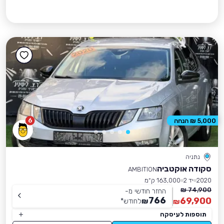
6
5,000 ₪ הנחה
נתניה
סקודה אוקטביה
AMBITION
2020
יד 2
163,000 ק״מ
74,900 ₪
החזר חודשי מ-
766
69,900
₪
לחודש
*
₪
תוספות לעיסקה