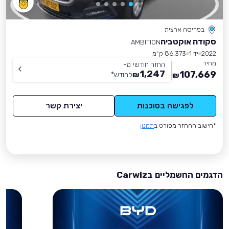
בפריסה ארצית
סקודה אוקטביה
AMBITION
2022
יד 1
86,373 ק״מ
מחיר
החזר חודשי מ-
1,247
107,669
₪
לחודש
*
₪
לפגישה בסוכנות
יצירת קשר
*חישוב ההחזר מפורט ב
תקנון
הדגמים החשמליים בCarwiz