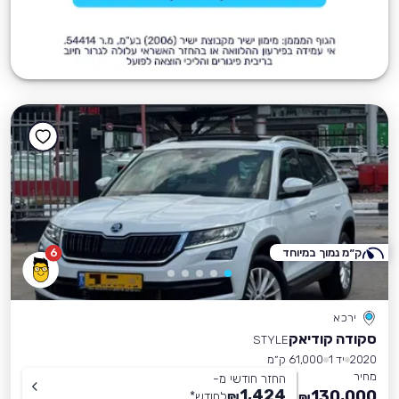
ק״מ נמוך במיוחד
6
ירכא
סקודה קודיאק
STYLE
2020
יד 1
61,000 ק״מ
מחיר
החזר חודשי מ-
1,424
130,000
₪
לחודש
*
₪