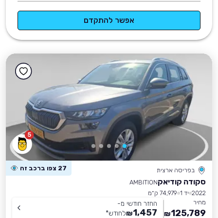
אפשר להתקדם
5
27 צפו ברכב זה
בפריסה ארצית
סקודה קודיאק
AMBITION
2022
יד 1
74,979 ק״מ
מחיר
החזר חודשי מ-
1,457
125,789
₪
לחודש
*
₪