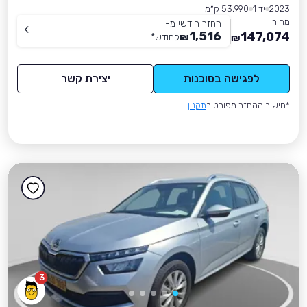
2023
יד 1
53,990 ק״מ
מחיר
החזר חודשי מ-
1,516
147,074
₪
לחודש
*
₪
לפגישה בסוכנות
יצירת קשר
*חישוב ההחזר מפורט ב
תקנון
3