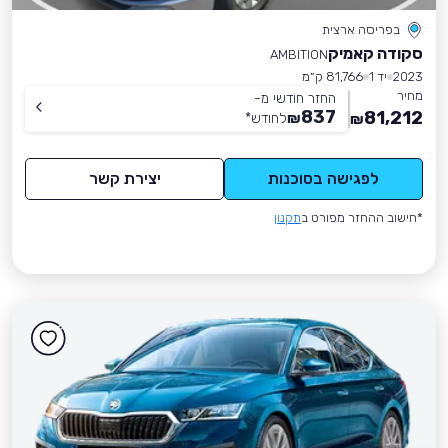
בפריסה ארצית
סקודה קאמיק
AMBITION
2023
יד 1
81,766 ק״מ
מחיר
החזר חודשי מ-
837
81,212
₪
לחודש
*
₪
לפגישה בסוכנות
יצירת קשר
*חישוב ההחזר מפורט ב
תקנון