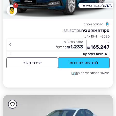
ק״מ נמוך במיוחד
1
בפריסה ארצית
סקודה אוקטביה
SELECTION
2026
יד 1
10 ק״מ
מחיר
החזר חודשי מ-
1,233
165,247
₪
לחודש
*
₪
תוספות לעיסקה
לפגישה בסוכנות
יצירת קשר
*חישוב ההחזר מפורט ב
תקנון