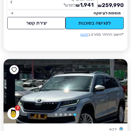
1,941
259,990
₪
לחודש
*
₪
תוספות לעיסקה
לפגישה בסוכנות
יצירת קשר
*חישוב ההחזר מפורט ב
תקנון
7
ירכא