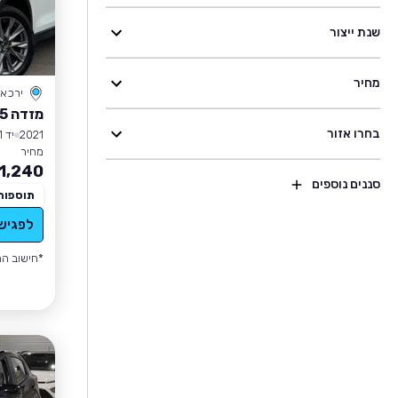
שנת ייצור
מחיר
ירכא
מזדה CX-5
בחרו אזור
2021
יד 1
מחיר
1,240
סננים נוספים
תוספות
לפגיש
*חישוב הה