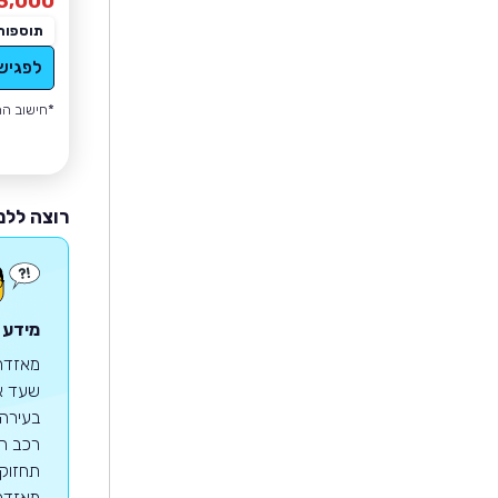
3,000
תוספות
לפגיש
*חישוב הה
רוצה ללמ
מידע 
שעד אז
רכב הס
מאזדה 