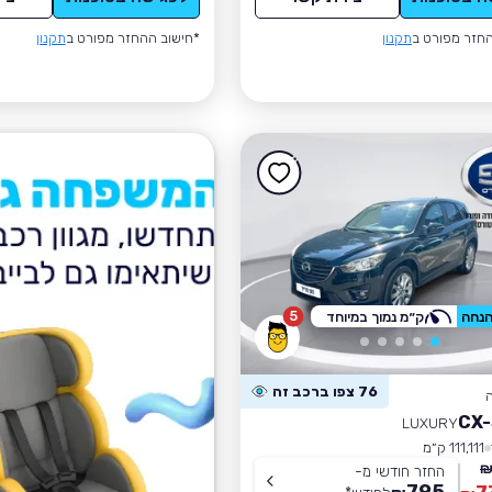
חזר מפורט ב
תקנון
*חישוב ההחזר מפורט ב
תקנון
5
ק״מ נמוך במיוחד
76 צפו ברכב זה
LUXURY
111,111 ק״מ
החזר חודשי מ-