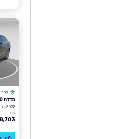
בפרי
מזדה CX-30
2022
יד 1
מחיר
8,703
לפגיש