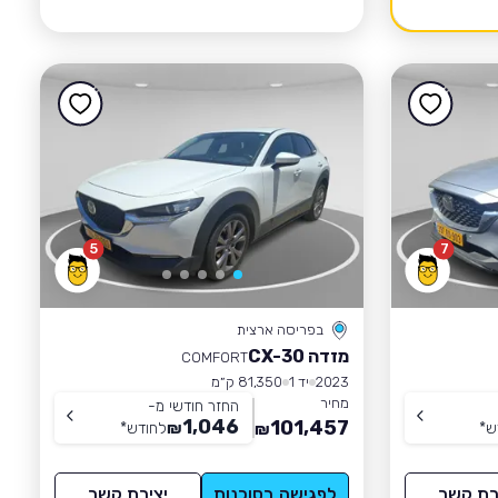
5
7
בפריסה ארצית
מזדה CX-30
COMFORT
2023
יד 1
81,350 ק״מ
מחיר
החזר חודשי מ-
1,046
101,457
ש
*
₪
לחודש
*
₪
רת קשר
לפגישה בסוכנות
יצירת קשר