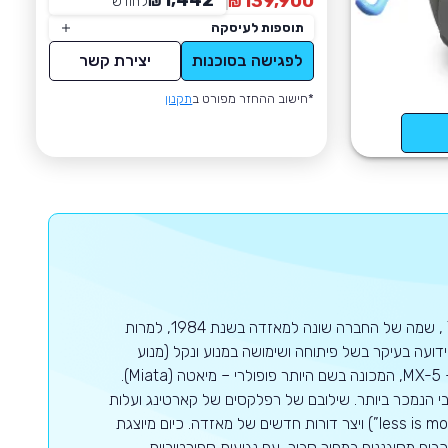
1,442
139,900
₪
לחודש
*
₪
תוספות לעיסקה
לפגישה בסוכנות
יצירת קשר
*חישוב ההחזר מפורט ב
תקנון
מאזדה הינה יצרנית רכב יפנית שהוקמה בשנת 1920 בשםToyo Cork Kogyo Co , שמה של החברה שונה למאזדה בשנת 1984, למרות
עה בעיקר בשל פיתוחה ושימושה במנוע ונקל (מנוע
בעירה פנימית סיבובי). החברה גם מוכרת בזכות הרכב הדו-מושבי הנחשב שלה, ה- MX-5, המכונה בשם היותר פופולרי – מיאטה (Miata).
 הנמכר ביותר. שילובם של רפלקסים של קארטינג ועלות
תחזוקה נמוכה הפכו את הרכב הקטן להיות המייצג של הסלוגן "פחות זה יותר" (“less is more”) ויצר דורות חדשים של מאזדה. כיום מיוצגת
בים מסוגננים במחיר סביר, עם נגיעות ספורטיביות