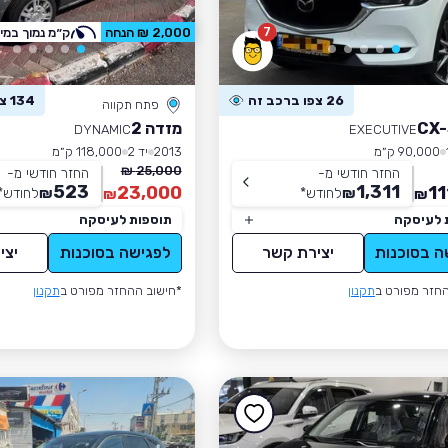
7
2,000 ₪ הנחה
ק״מ נמוך במי
26 צפו ברכב זה
134 צפו ברכב זה
פתח תקווה
מזדה 2
DYNAMIC
EXECUTIVE
90,000 ק״מ
2013
יד 2
118,000 ק״מ
25,000 ₪
החזר חודשי מ-
החזר חודשי מ-
523
1,311
23,000
11
₪
לחודש
*
₪
לחודש
*
₪
₪
 לעיסקה
תוספות לעיסקה
ה בסוכנות
יצירת קשר
לפגישה בסוכנות
יצי
חזר מפורט ב
תקנון
*חישוב ההחזר מפורט ב
תקנון