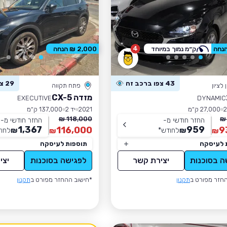
4
ק״מ נמוך במיוחד
2,000 ₪ הנחה
43 צפו ברכב זה
29 צפו ברכב זה
לציון
פתח תקווה
מזדה CX-5
EXECUTIVE
DYNAMIC
27,000 ק״מ
2021
יד 2
137,000 ק״מ
118,000 ₪
החזר חודשי מ-
החזר חודשי מ-
1,367
959
116,000
9
₪
לחודש
*
₪
לחו
₪
₪
 לעיסקה
תוספות לעיסקה
ה בסוכנות
יצירת קשר
לפגישה בסוכנות
יצי
חזר מפורט ב
תקנון
*חישוב ההחזר מפורט ב
תקנון