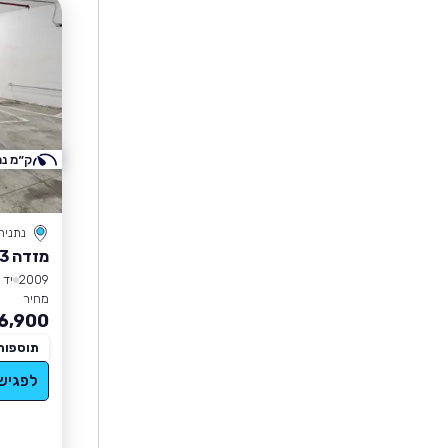
ק״מ נמ
נתניה
מזדה 3
2009
יד 2
מחיר
6,900
תוספות
לפגיש