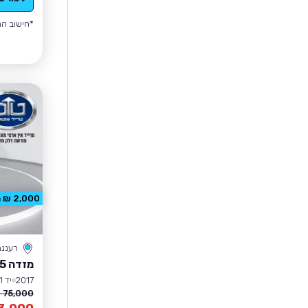
*חישוב הה
2,000 ₪ הנחה
רעננה
מזדה CX-5
2017
יד 1
75,000 ₪