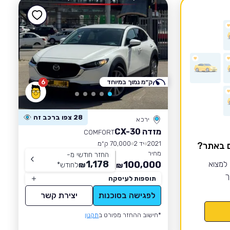
ק״מ נמוך במיוחד
6
28 צפו ברכב זה
ירכא
מזדה CX-30
COMFORT
2021
יד 2
70,000 ק״מ
ם באתר?
מחיר
החזר חודשי מ-
1,178
 למצוא
100,000
₪
לחודש
*
₪
ך
תוספות לעיסקה
לפגישה בסוכנות
יצירת קשר
*חישוב ההחזר מפורט ב
תקנון