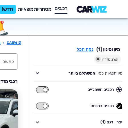
רכבים
מסחריות
משאיות
חדש!
CARWIZ
›
ר
מיון וסינון (1)
נקה הכל
יצרן: מזדה
מיון תוצאות לפי:
המשתלם ביותר
רכבי מזדה
רכבים חשמליים
רכבים
חשמליים
רכבים בהנחה
רכבים
בהנחה
יצרן ודגם (1)