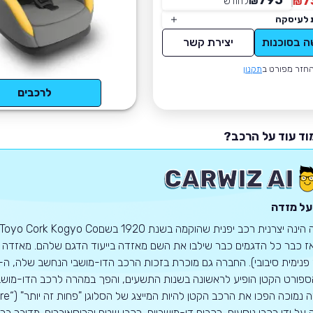
795
7
₪
לחודש
*
₪
 לעיסקה
ה בסוכנות
יצירת קשר
חזר מפורט ב
תקנון
לרכבים
וד עוד על הרכב?
על מזדה
 כבר כל הדגמים כבר שילבו את השם מאזדה בייעוד הדגם שלהם. מאזדה ידו
פורט הקטן הופיע לראשונה בשנות התשעים, והפך במהרה לרכב הדו-מושבי
על ידי רכבי נוסעים, רכבים דו-מושביים, רכבי שטח וקרוסאוברים. מדובר ברכ