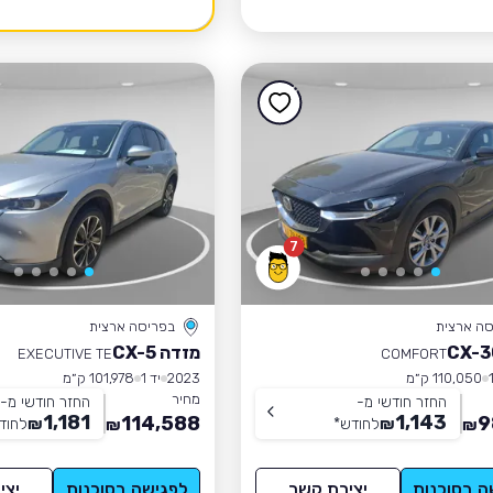
7
סה ארצית
בפריסה ארצית
מזדה CX-5
EXECUTIVE TE
COMFORT
110,050 ק״מ
2023
יד 1
101,978 ק״מ
מחיר
החזר חודשי מ-
החזר חודשי מ-
1,181
1,143
114,588
9
₪
לחודש
*
₪
לחוד
₪
₪
ה בסוכנות
יצירת קשר
לפגישה בסוכנות
יצי