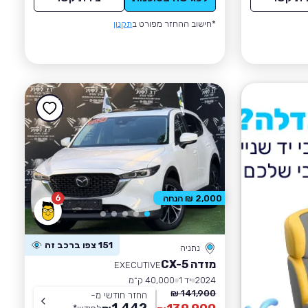
*חישוב ההחזר מפורט ב
תקנון
6
2,000 ₪ הנחה
151 צפו ברכב זה
נתניה
מזדה CX-5
EXECUTIVE
2024
יד 1
40,000 ק״מ
141,900 ₪
החזר חודשי מ-