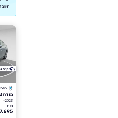
העומדים במנ
ק״מ נמ
בפרי
מזדה 3
2023
יד 1
מחיר
7,695