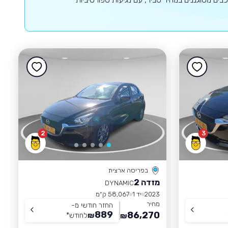
2
3
בפריסה ארצית
מזדה 2
DYNAMIC
2023
יד 1
58,067 ק״מ
מחיר
החזר חודשי מ-
889
86,270
₪
לחודש
*
₪