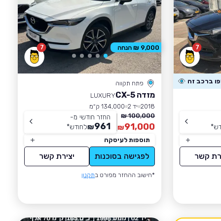
7
7
9,000 ₪ הנחה
פתח תקווה
מזדה CX-5
LUXURY
2018
יד 2
134,000 ק״מ
100,000 ₪
החזר חודשי מ-
961
91,000
דש
*
₪
לחודש
*
₪
תוספות לעיסקה
רת קשר
לפגישה בסוכנות
יצירת קשר
*חישוב ההחזר מפורט ב
תקנון