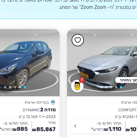
טרת "ה- Zoom Zoom" של המותג.
וך במיוחד
7
סה ארצית
בפריסה ארצית
מזדה 2
DYNAMIC
COMFORT
41,242 ק״מ
2023
יד 1
72,163 ק״מ
מחיר
החזר חודשי מ-
החזר חודשי מ-
885
1,110
85,867
10
₪
לחודש
*
₪
לחודש
*
₪
₪