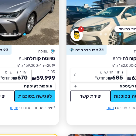
וך במיוחד
7
31 צפו ברכב זה
23 צפו ברכב זה
ה
עפולה
קורולה
טויוטה קורולה
SUN
50TH
132,000 ק״מ
2019
יד 1
159,000 ק״מ
מחיר
החזר חודשי מ-
החזר חודשי מ-
670
685
59,999
6
₪
לחודש
*
₪
לחודש
*
₪
₪
 לעיסקה
תוספות לעיסקה
ה בסוכנות
יצירת קשר
לפגישה בסוכנות
יצי
חזר מפורט ב
תקנון
*חישוב ההחזר מפורט ב
תקנון