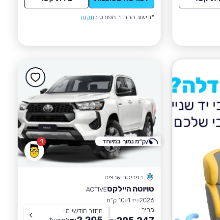
*חישוב ההחזר מפורט ב
תקנון
ק״מ נמוך במיוחד
1
בפריסה ארצית
טויוטה היילקס
ACTIVE
2026
יד 1
10 ק״מ
מחיר
החזר חודשי מ-