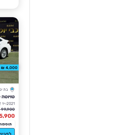
4,000 ₪ הנחה
בת ים
טויוטה 
2021
יד 2
99,900 ₪
5,900
תוספות
לפגיש