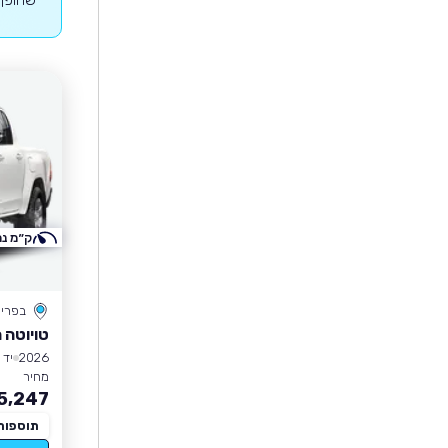
ק״מ נמ
בפרי
טויוטה 
2026
יד 1
מחיר
5,247
תוספות