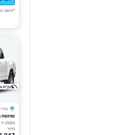
*חישוב הה
ק״מ נמ
בפרי
טויוטה 
2026
יד 1
מחיר