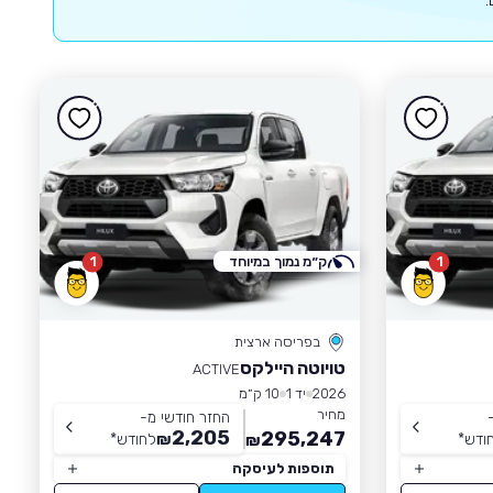
1
ק״מ נמוך במיוחד
1
בפריסה ארצית
טויוטה היילקס
ACTIVE
2026
יד 1
10 ק״מ
מחיר
החזר חודשי מ-
2,205
295,247
ודש
*
₪
לחודש
*
₪
תוספות לעיסקה