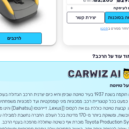
2,205
29
₪
לחודש
*
₪
 לעיסקה
ה בסוכנות
יצירת קשר
חזר מפורט ב
תקנון
לרכבים
וד עוד על הרכב?
על טויוטה
טויוטה הוקמה בשנת 1937 בעיר טויוטה שביפן והיא כיום יצרנית הרכב
כמעט בכל קטגוריית רכב: ממכוניות מיני קומפקטיות ועד למכוניות משפחתיות
בכל היבשות, ומשווקת ביותר מ-170 מדינות בכל העולם. החברה
Toyota Production System מוכרת אף כשיטה שחוללה מהפכה
אותה לבטוחה ונוחה יותר, כאשר המחירים שלה נותרים תחרותיים ומשתלמים