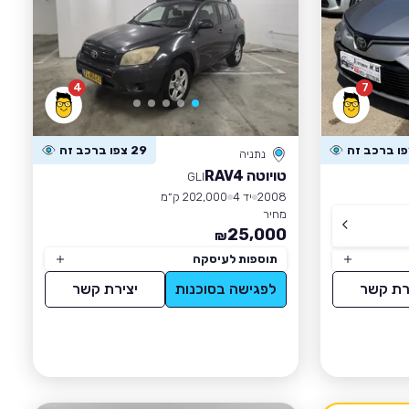
4
7
29 צפו ברכב זה
נתניה
טויוטה RAV4
GLI
2008
יד 4
202,000 ק״מ
מחיר
25,000
₪
תוספות לעיסקה
רת קשר
לפגישה בסוכנות
יצירת קשר