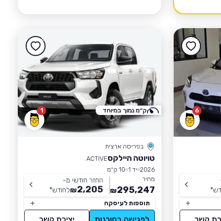
6
ק״מ נמוך במיוחד
1
בפריסה ארצית
טויוטה היילקס
ACTIVE
2026
יד 1
10 ק״מ
מחיר
החזר חודשי מ-
2,205
295,247
דש
*
₪
לחודש
*
₪
תוספות לעיסקה
רת קשר
לפגישה בסוכנות
יצירת קשר