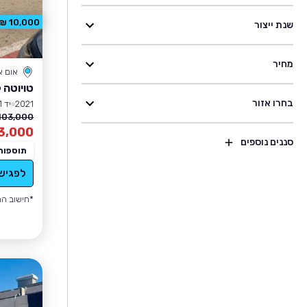
10,000 ₪ הנחה
שנת ייצור
מחיר
אום 
טויוטה 
בחרו אזור
2021
יד 1
103,000 ₪
3,000
סננים נוספים
תוספות
לפגיש
*חישוב הה