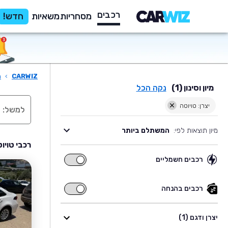
רכבים
מסחריות
משאיות
חדש!
CARWIZ
›
ר
מיון וסינון (1)
נקה הכל
יצרן: טויוטה
מיון תוצאות לפי:
המשתלם ביותר
רכבי טויו
רכבים חשמליים
רכבים
חשמליים
רכבים בהנחה
רכבים
בהנחה
יצרן ודגם (1)