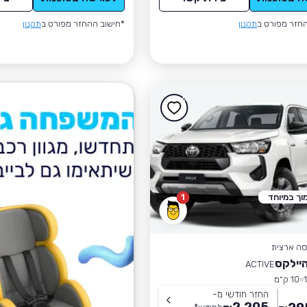
חזר מפורט ב
תקנון
*חישוב ההחזר מפורט ב
תקנון
וך במיוחד
1
סה ארצית
היילקס
ACTIVE
10 ק״מ
החזר חודשי מ-