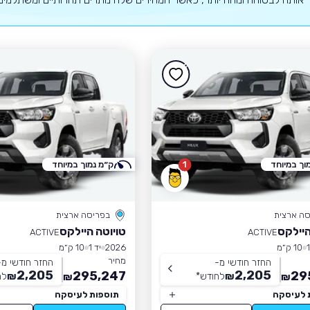
וך במיוחד
1
ק״מ נמוך במיוחד
סה ארצית
בפריסה ארצית
היילקס
טויוטה היילקס
ACTIVE
ACTIVE
10 ק״מ
2026
יד 1
10 ק״מ
מחיר
החזר חודשי מ-
החזר חודשי מ-
2,205
2,205
295,247
29
₪
לחודש
*
₪
לח
₪
₪
 לעיסקה
תוספות לעיסקה