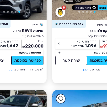
8
פתוח בשבת
132 צפו ברכב זה
150 צפו ברכב זה
אל-פחם
ירכא
קורולה
טויוטה RAV4
E-VOLVE
SUN
100,000 ק״מ
2026
יד 1
0 ק״מ
מחיר
החזר חודשי מ-
החזר חודשי מ-
1,642
1,096
220,000
9
₪
לחודש
*
₪
לח
₪
₪
 לעיסקה
תוספות לעיסקה
ה בסוכנות
יצירת קשר
לפגישה בסוכנות
יצי
חזר מפורט ב
תקנון
*חישוב ההחזר מפורט ב
תקנון