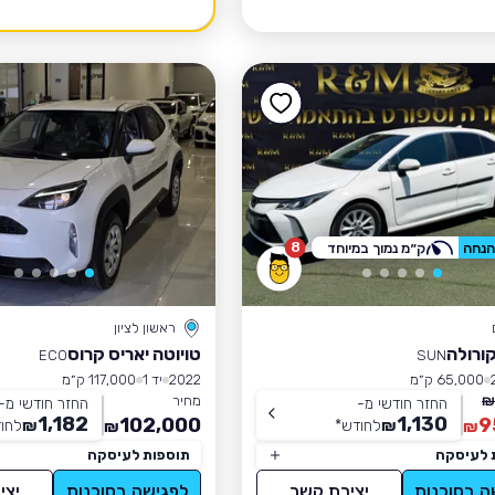
8
ק״מ נמוך במיוחד
ראשון לציון
קורולה
טויוטה יאריס קרוס
ECO
SUN
65,000 ק״מ
2022
יד 1
117,000 ק״מ
מחיר
החזר חודשי מ-
החזר חודשי מ-
1,182
1,130
102,000
9
₪
לחודש
*
₪
לחו
₪
₪
 לעיסקה
תוספות לעיסקה
ה בסוכנות
יצירת קשר
לפגישה בסוכנות
יצי