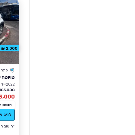
2,000 ₪ הנחה
פתח ת
טויוטה 
2022
יד 1
105,000 ₪
3,000
תוספות
לפגיש
*חישוב הה