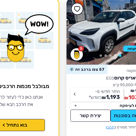
5
57 צפו ברכב זה
קווה
יאריס קרוס
ECO
90,000 ק״מ
מבולבל מכמות הרכבי
החזר חודשי מ-
1,193
10
אנחנו כאן כדי לעזור לך
₪
לחודש
*
₪
את הרכב הבא של
 לעיסקה
ה בסוכנות
יצירת קשר
בוא נתחיל >
חזר מפורט ב
תקנון