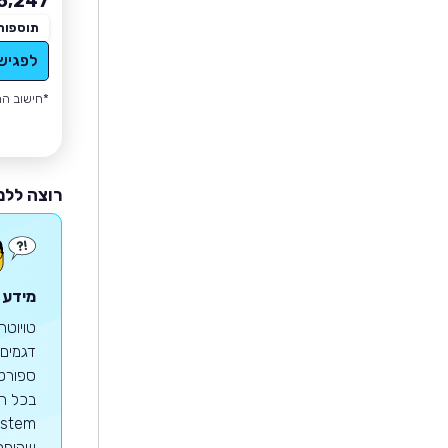
5,247
תוספות
לפגיש
*חישוב הה
רוצה ללמ
מידע 
דגמים 
שהופך 