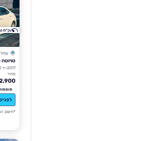
ק״מ נמ
עפול
טויוטה 
2017
יד 2
מחיר
2,900
תוספות
לפגיש
*חישוב הה