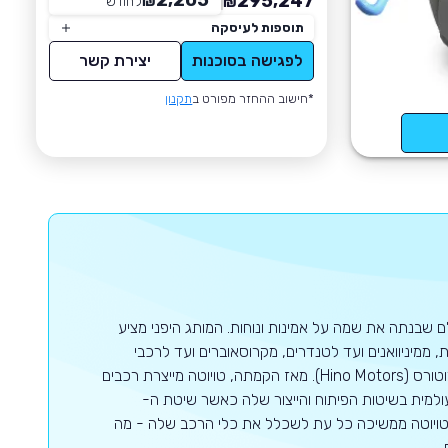
2,205
295,247
₪
לחודש
*
₪
תוספות לעיסקה
לפגישה בסוכנות
יצירת קשר
*חישוב ההחזר מפורט ב
תקנון
 הגדולה בעולם שבנתה את שמה על אמינות ונוחות. המותג היפני מציע
, ממיניוואנים ועד לטנדרים, מקרוסאוברים ועד לרכבי
ספורט. קבוצת טויוטה כוללת גם את לקסוס ((Lexus, דייהטסו (Daihatsu) והינו מוטורס (Hino Motors). מאז הקמתה, טויוטה מייצרת רכבים
 נחשבת למובילה עולמית בשיטות הפיתוח והייצור שלה כאשר שיטת ה-
 בענף הרכב. טויוטה ממשיכה כל עת לשכלל את כלי הרכב שלה - מה
.