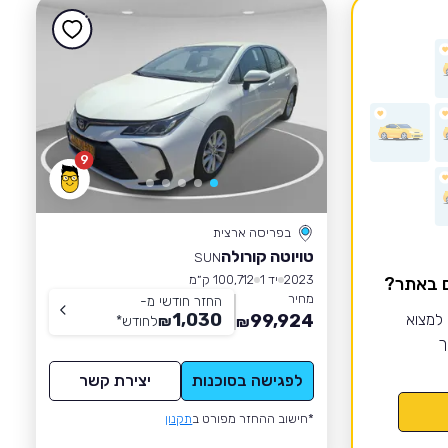
9
בפריסה ארצית
טויוטה קורולה
SUN
2023
יד 1
100,712 ק״מ
ם באתר?
מחיר
החזר חודשי מ-
1,030
 למצוא
99,924
₪
לחודש
*
₪
ך
לפגישה בסוכנות
יצירת קשר
*חישוב ההחזר מפורט ב
תקנון