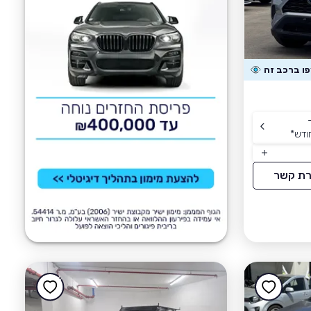
ודש
*
רת קשר