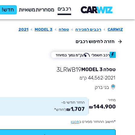
רכבים
מסחריות
משאיות
חדש!
CARWIZ
›
רכבים למכירה
›
טסלה
›
MODEL 3
›
2021
חזרה לחיפוש רכבים
רכב חשמלי
ק״מ נמוך במיוחד
3LRWB19
טסלה MODEL 3
2021
44,562 ק״מ
בני ברק
מחיר
החזר חודשי מ-
144,900
₪
1,707
₪
לחודש
*
*חישוב ההחזר מפורט ב
תקנון