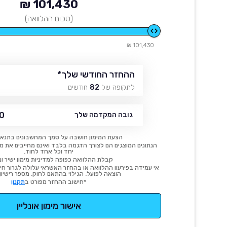
101,430 ₪
(סכום ההלוואה)
101,430 ₪
ההחזר החודשי שלך
*
לתקופה של
82
חודשים
 ₪
גובה המקדמה שלך
הצעת המימון חושבה על סמך המחשבונים בתנאי
הנתונים המוצגים הם לצורך הדגמה בלבד ואינם מחייבים את מימו
יחד וכל אחד לחוד.
קבלת ההלוואה כפופה למדיניות מימון ישיר ונ
אי עמידה בפירעון ההלוואה או בהחזר האשראי עלולה לגרור חיוב
הוצאה לפועל. הגילוי בהתאם לחוק. מספר רישיון 54414.
*חישוב ההחזר מפורט ב
תקנון
אישור מימון אונליין