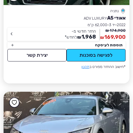
נתניה
אאודי A5
ADV LUXURY
2022
יד 3
62,000 ק״מ
174,900 ₪
החזר חודשי מ-
1,968
169,900
₪
לחודש
*
₪
תוספות לעיסקה
לפגישה בסוכנות
יצירת קשר
*חישוב ההחזר מפורט ב
תקנון