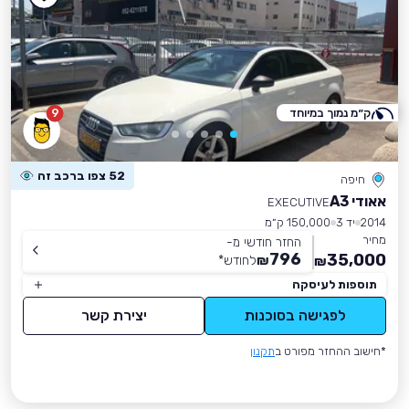
ק״מ נמוך במיוחד
9
52 צפו ברכב זה
חיפה
אאודי A3
EXECUTIVE
2014
יד 3
150,000 ק״מ
מחיר
החזר חודשי מ-
796
35,000
₪
לחודש
*
₪
תוספות לעיסקה
לפגישה בסוכנות
יצירת קשר
*חישוב ההחזר מפורט ב
תקנון