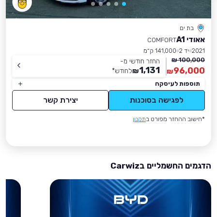
בת ים
אאודי A1
COMFORT
2021
יד 2
141,000 ק״מ
100,000 ₪
החזר חודשי מ-
1,131
96,000
₪
לחודש
*
₪
תוספות לעיסקה
לפגישה בסוכנות
יצירת קשר
*חישוב ההחזר מפורט ב
תקנון
הדגמים החשמליים בCarwiz