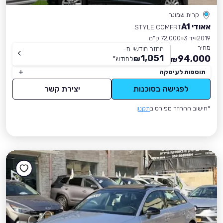
קרית שמונה
אאודי A1
STYLE COMFRT
2019
יד 3
72,000 ק״מ
מחיר
החזר חודשי מ-
1,051
94,000
₪
לחודש
*
₪
תוספות לעיסקה
לפגישה בסוכנות
יצירת קשר
*חישוב ההחזר מפורט ב
תקנון