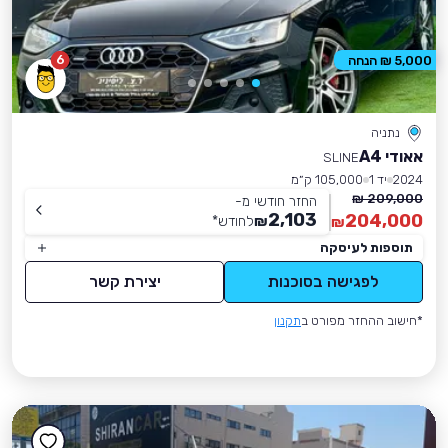
6
5,000 ₪ הנחה
נתניה
אאודי A4
SLINE
2024
יד 1
105,000 ק״מ
209,000 ₪
החזר חודשי מ-
2,103
204,000
₪
לחודש
*
₪
תוספות לעיסקה
לפגישה בסוכנות
יצירת קשר
*חישוב ההחזר מפורט ב
תקנון