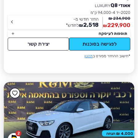
אאודי Q8
LUXURY
2020
יד 4
94,000 ק״מ
234,900 ₪
החזר חודשי מ-
2,518
229,900
₪
לחודש
*
₪
תוספות לעיסקה
לפגישה בסוכנות
יצירת קשר
*חישוב ההחזר מפורט ב
תקנון
2
4,000 ₪ הנחה