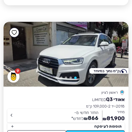
ק״מ נמוך במיוחד
9
ראשון לציון
אאודי Q3
LIMITED
2018
יד 2
109,000 ק״מ
מחיר
החזר חודשי מ-
866
81,900
₪
לחודש
*
₪
תוספות לעיסקה