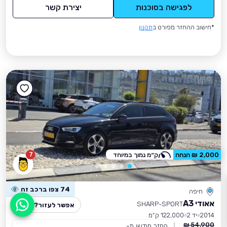
לפגישה בסוכנות
יצירת קשר
*חישוב ההחזר מפורט ב
תקנון
7
2,000 ₪ הנחה
ק״מ נמוך במיוחד
74 צפו ברכב זה
חיפה
אאודי A3
SHARP-SPORT
אפשר לעזור?
2014
יד 2
122,000 ק״מ
54,900 ₪
החזר חודשי מ-