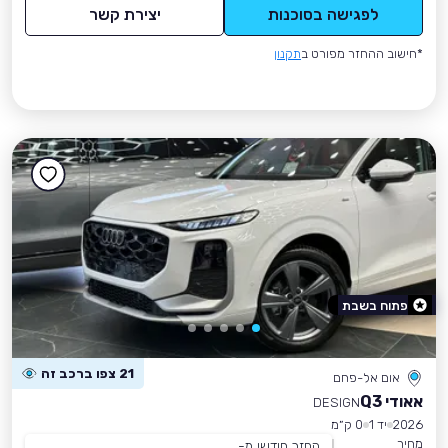
לפגישה בסוכנות
יצירת קשר
*חישוב ההחזר מפורט ב
תקנון
פתוח בשבת
21 צפו ברכב זה
אום אל-פחם
אאודי Q3
DESIGN
2026
יד 1
0 ק״מ
מחיר
החזר חודשי מ-