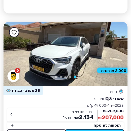
6
2,000 ₪ הנחה
28 צפו ברכב זה
נתניה
אאודי Q3
S LINE
2023
יד 1
49,000 ק״מ
209,000 ₪
החזר חודשי מ-
2,134
207,000
₪
לחודש
*
₪
תוספות לעיסקה