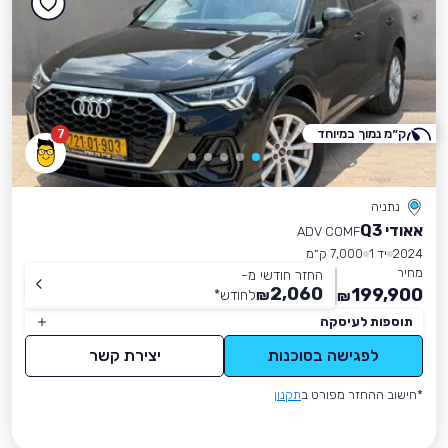
ק״מ נמוך במיוחד
7
נתניה
אאודי Q3
ADV COMF
2024
יד 1
7,000 ק״מ
מחיר
החזר חודשי מ-
2,060
199,900
₪
לחודש
*
₪
תוספות לעיסקה
לפגישה בסוכנות
יצירת קשר
*חישוב ההחזר מפורט ב
תקנון