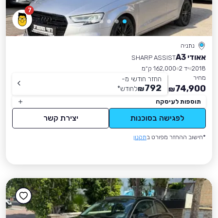
7
נתניה
אאודי A3
SHARP ASSIST
2018
יד 2
162,000 ק״מ
מחיר
החזר חודשי מ-
792
74,900
₪
לחודש
*
₪
תוספות לעיסקה
לפגישה בסוכנות
יצירת קשר
*חישוב ההחזר מפורט ב
תקנון