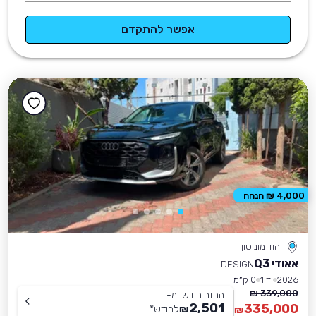
אפשר להתקדם
4,000 ₪ הנחה
יהוד מונוסון
אאודי Q3
DESIGN
2026
יד 1
0 ק״מ
339,000 ₪
החזר חודשי מ-
2,501
335,000
₪
לחודש
*
₪