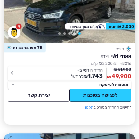
4
2,000 ₪ הנחה
ק״מ נמוך במיוחד
75 צפו ברכב זה
חיפה
אאודי A1
STYLE
2016
יד 2
122,200 ק״מ
51,900 ₪
החזר חודשי מ-
1,743
49,900
₪
לחודש
*
₪
תוספות לעיסקה
לפגישה בסוכנות
יצירת קשר
*חישוב ההחזר מפורט ב
תקנון