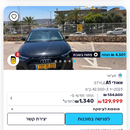
3
4,501 ₪ הנחה
פתוח בשבת
מע'אר
אאודי A1
STYLE
2023
יד 3
42,000 ק״מ
134,500 ₪
החזר חודשי מ-
1,340
129,999
₪
לחודש
*
₪
תוספות לעיסקה
לפגישה בסוכנות
יצירת קשר