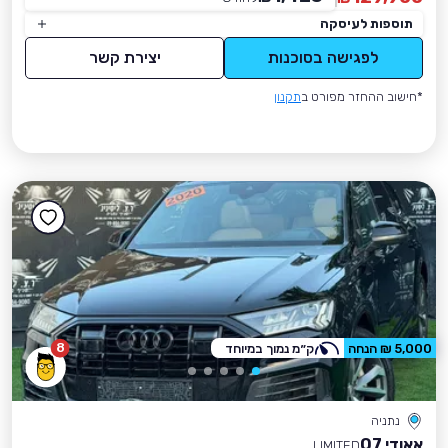
תוספות לעיסקה
לפגישה בסוכנות
יצירת קשר
*חישוב ההחזר מפורט ב
תקנון
8
5,000 ₪ הנחה
ק״מ נמוך במיוחד
נתניה
אאודי Q7
LIMITED