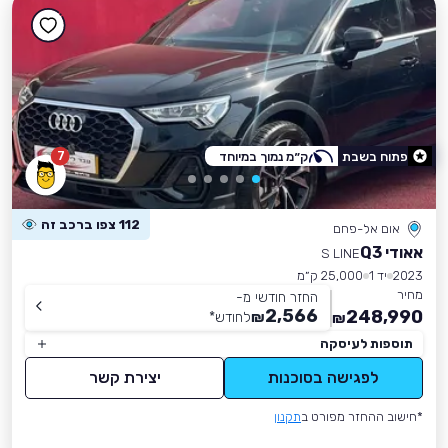
7
פתוח בשבת
ק״מ נמוך במיוחד
112 צפו ברכב זה
אום אל-פחם
אאודי Q3
S LINE
2023
יד 1
25,000 ק״מ
מחיר
החזר חודשי מ-
2,566
248,990
₪
לחודש
*
₪
תוספות לעיסקה
לפגישה בסוכנות
יצירת קשר
*חישוב ההחזר מפורט ב
תקנון