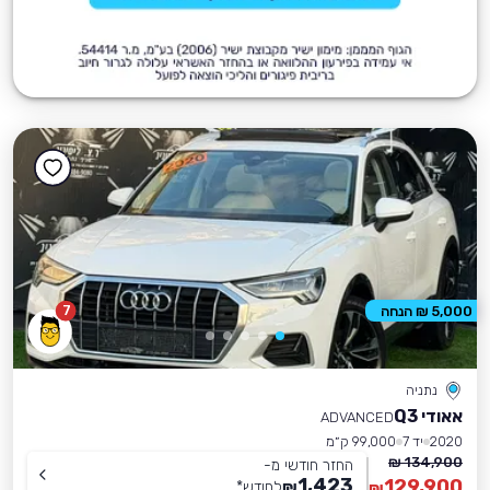
7
5,000 ₪ הנחה
נתניה
אאודי Q3
ADVANCED
2020
יד 7
99,000 ק״מ
134,900 ₪
החזר חודשי מ-
1,423
129,900
₪
לחודש
*
₪