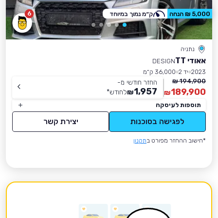
6
5,000 ₪ הנחה
ק״מ נמוך במיוחד
נתניה
אאודי TT
DESIGN
2023
יד 2
36,000 ק״מ
194,900 ₪
החזר חודשי מ-
1,957
189,900
₪
לחודש
*
₪
תוספות לעיסקה
לפגישה בסוכנות
יצירת קשר
*חישוב ההחזר מפורט ב
תקנון