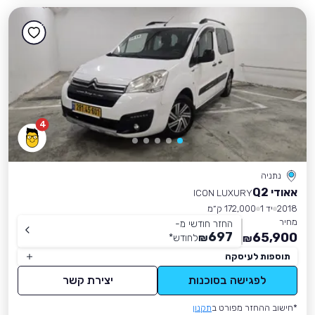
4
נתניה
אאודי Q2
ICON LUXURY
2018
יד 1
172,000 ק״מ
מחיר
החזר חודשי מ-
697
65,900
₪
לחודש
*
₪
תוספות לעיסקה
לפגישה בסוכנות
יצירת קשר
*חישוב ההחזר מפורט ב
תקנון