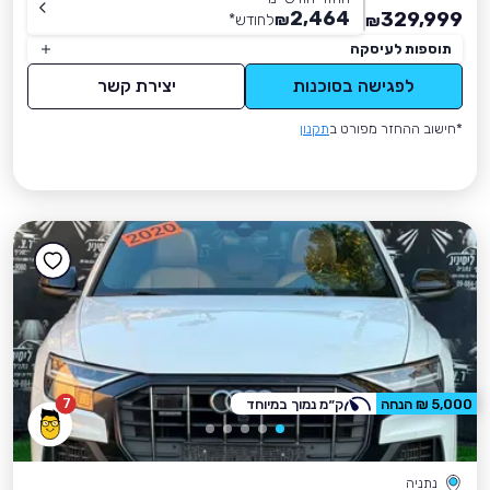
2,464
329,999
₪
לחודש
*
₪
תוספות לעיסקה
לפגישה בסוכנות
יצירת קשר
*חישוב ההחזר מפורט ב
תקנון
7
5,000 ₪ הנחה
ק״מ נמוך במיוחד
נתניה