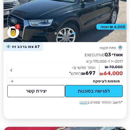
7
6,000 ₪ הנחה
67 צפו ברכב זה
פתח תקווה
אאודי Q3
EXECUTIVE
2017
יד 1
170,000 ק״מ
70,000 ₪
החזר חודשי מ-
697
64,000
₪
לחודש
*
₪
תוספות לעיסקה
לפגישה בסוכנות
יצירת קשר
*חישוב ההחזר מפורט ב
תקנון