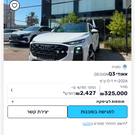
נתניה
אאודי Q3
DESIGN
2026
יד 1
0 ק״מ
מחיר
החזר חודשי מ-
2,427
325,000
₪
לחודש
*
₪
תוספות לעיסקה
לפגישה בסוכנות
יצירת קשר
*חישוב ההחזר מפורט ב
תקנון